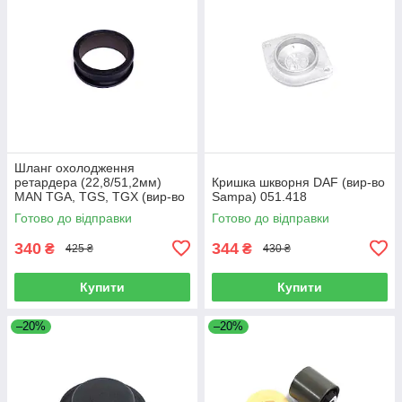
Шланг охолодження
ретардера (22,8/51,2мм)
Кришка шкворня DAF (вир-во
MAN TGA, TGS, TGX (вир-во
Sampa) 051.418
Sampa) 023.258
Готово до відправки
Готово до відправки
340
344
₴
₴
425 ₴
430 ₴
Купити
Купити
–20%
–20%