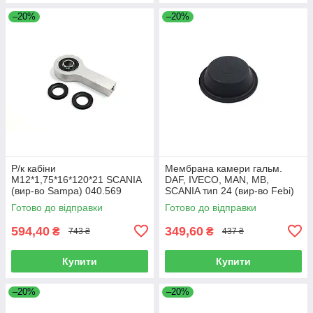
–20%
–20%
Р/к кабіни
Мембрана камери гальм.
M12*1,75*16*120*21 SCANIA
DAF, IVECO, MAN, MB,
(вир-во Sampa) 040.569
SCANIA тип 24 (вир-во Febi)
07103
Готово до відправки
Готово до відправки
594,40
349,60
₴
₴
743 ₴
437 ₴
Купити
Купити
–20%
–20%