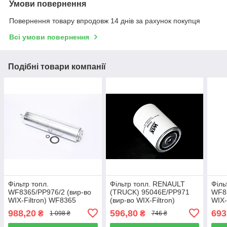
Умови повернення
Повернення товару впродовж 14 днів за рахунок покупця
Всі умови повернення
Подібні товари компанії
Фільтр топл.
Фільтр топл. RENAULT
Філь
WF8365/PP976/2 (вир-во
(TRUCK) 95046E/PP971
WF82
WIX-Filtron) WF8365
(вир-во WIX-Filtron)
WIX-
95046E
988,20
596,80
693
₴
₴
1 098 ₴
746 ₴