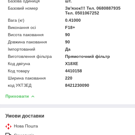
Базова одиниця
шт.
Базовий номер
Зв'язок!!! Тел. 0680887935
Тел. 0501067252
Вага (кг)
0.41000
Виконання осі
F18+
Висота паковання
90
Довжина паковання
90
Імпортований
Да
Виготовлення фільтра
Прямоточний фільтр
Код двігуна
X18XE
Код товару
4410158
Ширина паковання
220
код УКТЗЕД
8421230090
Приховати
Умови доставки
Нова Пошта