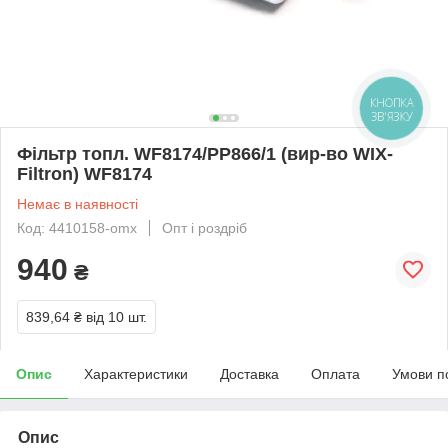
КНОПКА
ЗВ'ЯЗКУ
Фільтр топл. WF8174/PP866/1 (вир-во WIX-
Filtron) WF8174
Немає в наявності
Код: 4410158-omx
Опт і роздріб
940
₴
839,64 ₴
від 10 шт.
Опис
Характеристики
Доставка
Оплата
Умови п
Опис