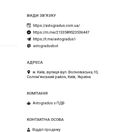
https://avtogradus.com.ua/
https://m.me/2133589523536447
https://t.me/avtogradus1
avtogradusbot
м. Київ, вулиця вул. Волноваська,10,
Солом'янський район, Київ, Україна
Avtogradus з ПДВ
Відділ продажу