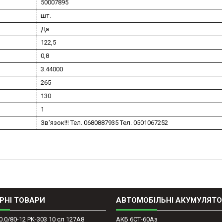
50007895
шт.
Да
122,5
0,8
3.44000
265
130
1
Зв'язок!!! Тел. 0680887935 Тел. 0501067252
РНІ ТОВАРИ
АВТОМОБІЛЬНІ АКУМУЛЯТ
0.0/80-12 PK-303 10 сл 127A8
АКБ 6СТ-60Аз