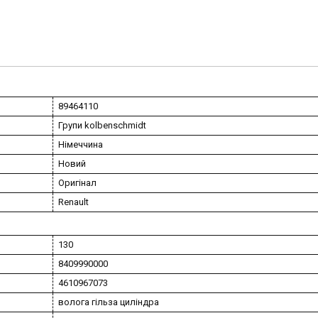
89464110
Групи kolbenschmidt
Німеччина
Новий
Оригінал
Renault
130
8409990000
4610967073
волога гільза циліндра