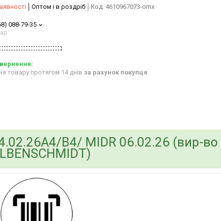
аявності
Оптом і в роздріб
Код:
4610967073-omx
68) 088-79-35
тар
ня товару протягом 14 днів
за рахунок покупця
04.02.26A4/B4/ MIDR 06.02.26 (вир-во
LBENSCHMIDT)