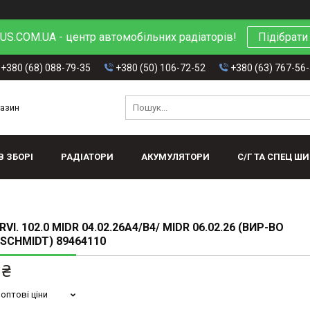
S.COM.UA - центр автомобільних радіаторів!
Підібрати
+380 (68) 088-79-35
+380 (50) 106-72-52
+380 (63) 767-56
газин
В ЗБОРІ
РАДІАТОРИ
АКУМУЛЯТОРИ
С/Г ТА СПЕЦ Ш
RVІ. 102.0 MIDR 04.02.26A4/B4/ MIDR 06.02.26 (ВИР-ВО
SCHMIDT) 89464110
 ₴
оптові ціни