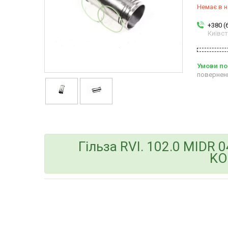
Немає в н
+380 (
Київс
повернен
Гільза RVІ. 102.0 MIDR 
KO