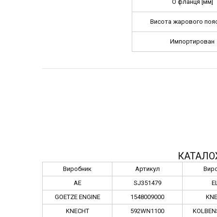
O фланця [мм]
Висота жарового пояс
Импортирован
КАТАЛО
Виробник
Артикул
Вир
AE
SJ351479
E
GOETZE ENGINE
1548009000
KN
KNECHT
592WN1100
KOLBEN