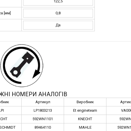
122,5
а [мм]
0,8
Да
ЖНІ НОМЕРИ АНАЛОГІВ
обник
Артикул
Виробник
Артик
LPI
LP1803213
Et engineteam
VA00
ECHT
592WN1101
KNECHT
592WN
SCHMIDT
89464110
MAHLE
592WN1