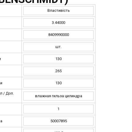
Властивість
3.44000
8409990000
шт.
и
130
и
265
ки
130
 / Доп.
влажная гильза цилиндра
1
та
50007895