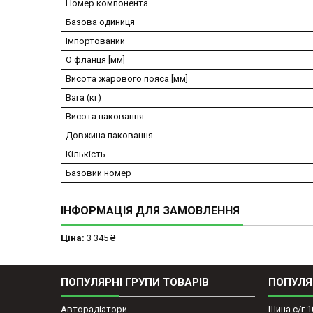
Номер компонента
Базова одиниця
Імпортований
O фланця [мм]
Висота жарового пояса [мм]
Вага (кг)
Висота паковання
Довжина паковання
Кількість
Базовий номер
ІНФОРМАЦІЯ ДЛЯ ЗАМОВЛЕННЯ
Ціна:
3 345 ₴
ПОПУЛЯРНІ ГРУПИ ТОВАРІВ
ПОПУЛЯ
Авторадіатори
Шина с/г 1