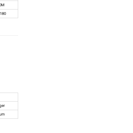
0M
180
ger
ium