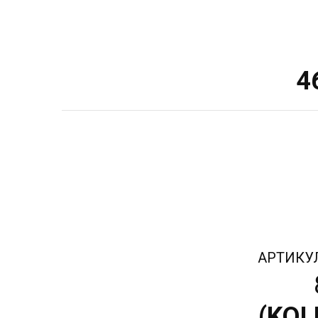
4
АРТИКУ
(
KOL