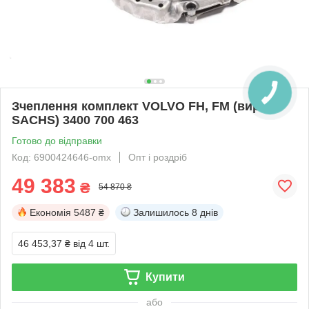
Зчеплення комплект VOLVO FH, FM (вир-во
SACHS) 3400 700 463
Готово до відправки
Код: 6900424646-omx
Опт і роздріб
49 383
₴
54 870 ₴
Економія
5487 ₴
Залишилось
8 днів
46 453,37 ₴
від 4 шт.
Купити
або