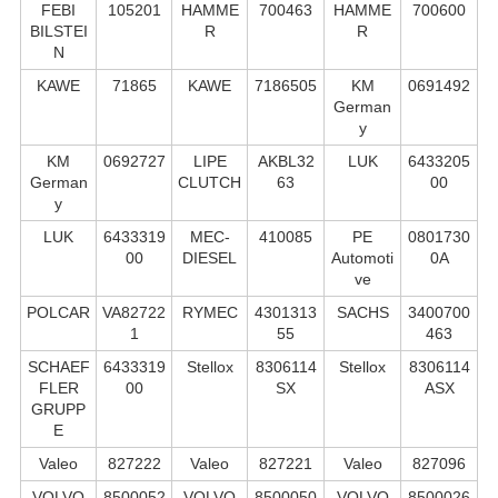
FEBI
105201
HAMME
700463
HAMME
700600
BILSTEI
R
R
N
KAWE
71865
KAWE
7186505
KM
0691492
German
y
KM
0692727
LIPE
AKBL32
LUK
6433205
German
CLUTCH
63
00
y
LUK
6433319
MEC-
410085
PE
0801730
00
DIESEL
Automoti
0A
ve
POLCAR
VA82722
RYMEC
4301313
SACHS
3400700
1
55
463
SCHAEF
6433319
Stellox
8306114
Stellox
8306114
FLER
00
SX
ASX
GRUPP
E
Valeo
827222
Valeo
827221
Valeo
827096
VOLVO
8500052
VOLVO
8500050
VOLVO
8500026