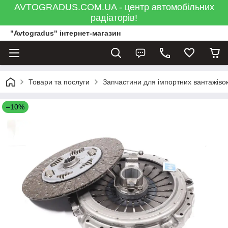
AVTOGRADUS.COM.UA - центр автомобільних
радіаторів!
"Avtogradus" інтернет-магазин
Товари та послуги
Запчастини для імпортних вантажівок
–10%