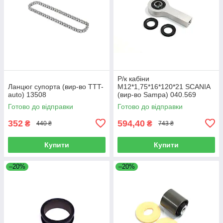
Р/к кабіни
Ланцюг супорта (вир-во TTT-
M12*1,75*16*120*21 SCANIA
auto) 13508
(вир-во Sampa) 040.569
Готово до відправки
Готово до відправки
352
594,40
₴
₴
440 ₴
743 ₴
Купити
Купити
–20%
–20%