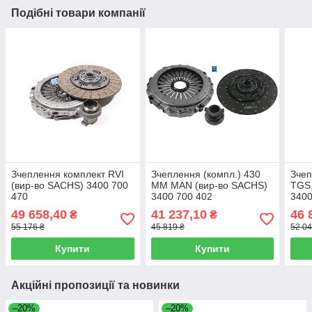
Подібні товари компанії
Зчеплення комплект RVI
Зчеплення (компл.) 430
Зче
(вир-во SACHS) 3400 700
MM MAN (вир-во SACHS)
TGS,
470
3400 700 402
3400
49 658,40
41 237,10
46 
₴
₴
55 176 ₴
45 819 ₴
52 04
Купити
Купити
Акційні пропозиції та новинки
–20%
–20%