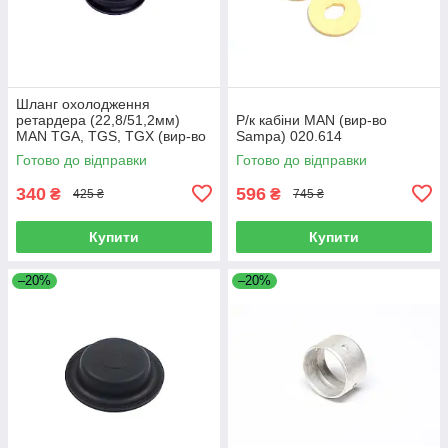
Шланг охолодження
ретардера (22,8/51,2мм)
Р/к кабіни MAN (вир-во
MAN TGA, TGS, TGX (вир-во
Sampa) 020.614
Sampa) 023.258
Готово до відправки
Готово до відправки
340
596
₴
₴
425 ₴
745 ₴
Купити
Купити
–20%
–20%