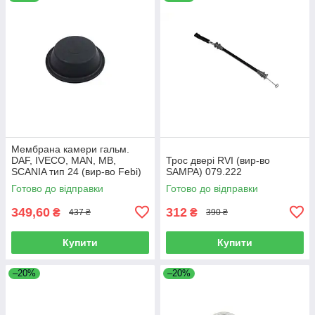
Мембрана камери гальм.
DAF, IVECO, MAN, MB,
Трос двері RVI (вир-во
SCANIA тип 24 (вир-во Febi)
SAMPA) 079.222
07103
Готово до відправки
Готово до відправки
349,60
312
₴
₴
437 ₴
390 ₴
Купити
Купити
–20%
–20%