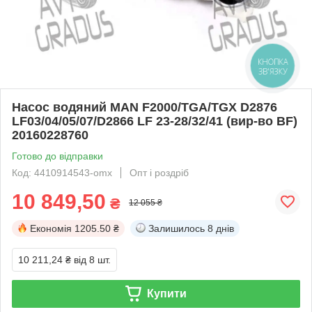
КНОПКА
ЗВ'ЯЗКУ
Насос водяний MAN F2000/TGA/TGX D2876
LF03/04/05/07/D2866 LF 23-28/32/41 (вир-во BF)
20160228760
Готово до відправки
Код: 4410914543-omx
Опт і роздріб
10 849,50
₴
12 055 ₴
Економія
1205.50 ₴
Залишилось
8 днів
10 211,24 ₴
від 8 шт.
Купити