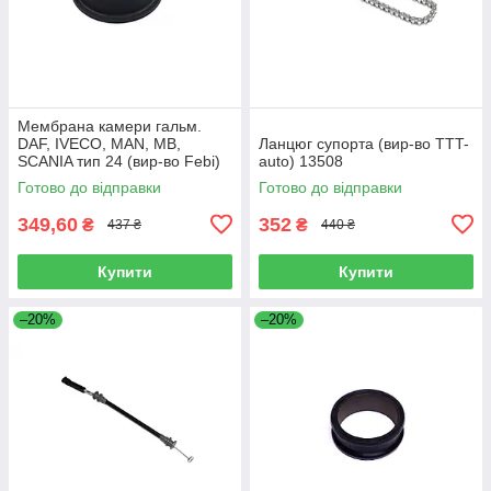
Мембрана камери гальм.
DAF, IVECO, MAN, MB,
Ланцюг супорта (вир-во TTT-
SCANIA тип 24 (вир-во Febi)
auto) 13508
07103
Готово до відправки
Готово до відправки
349,60
352
₴
₴
437 ₴
440 ₴
Купити
Купити
–20%
–20%