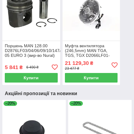
Поршень MAN 128.00
Муфта вентилятора
D2876LF03/04/06/09/10/147/17LOH02-
(246,5mm) MAN TGA,
05 EURO 3 (вир-во Nural)
TGS, TGX D2066LF01-
87-143800-00
D2876LF25 04.00 (вир-во
21 129,30
₴
Nissens) 86024
5 841
₴
6 490 ₴
23 477 ₴
Купити
Купити
Акційні пропозиції та новинки
–20%
–20%