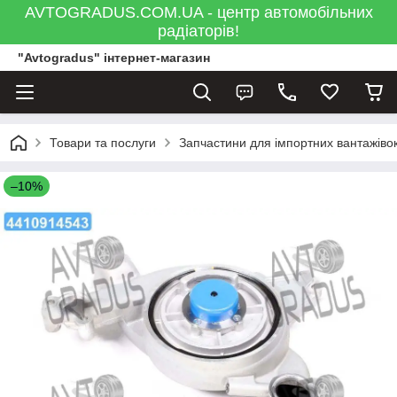
AVTOGRADUS.COM.UA - центр автомобільних
радіаторів!
"Avtogradus" інтернет-магазин
Товари та послуги
Запчастини для імпортних вантажівок
–10%