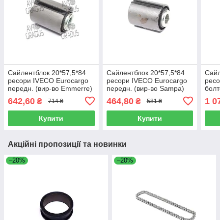
Сайлентблок 20*57,5*84
Сайлентблок 20*57,5*84
Сайл
ресори IVECO Eurocargo
ресори IVECO Eurocargo
ресо
передн. (вир-во Emmerre)
передн. (вир-во Sampa)
болт
100959
060.051
во F
642,60
464,80
1 0
₴
₴
714 ₴
581 ₴
Купити
Купити
Акційні пропозиції та новинки
–20%
–20%