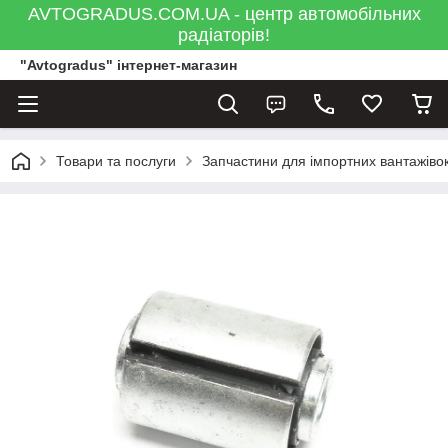
AVTOGRADUS.COM.UA - центр автомобільних
радіаторів!
"Avtogradus" інтернет-магазин
Товари та послуги
Запчастини для імпортних вантажівок