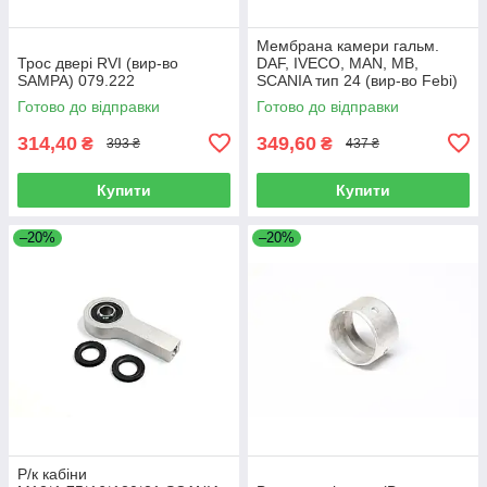
Мембрана камери гальм.
Трос двері RVI (вир-во
DAF, IVECO, MAN, MB,
SAMPA) 079.222
SCANIA тип 24 (вир-во Febi)
07103
Готово до відправки
Готово до відправки
314,40
349,60
₴
₴
393 ₴
437 ₴
Купити
Купити
–20%
–20%
Р/к кабіни