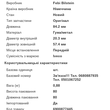
Виробник
Febi Bilstein
Країна виробник
Німеччина
Стан
Новий
Тип запчастини
Оригінал
Довжина
84.2 мм
Матеріал
Гума/метал
Діаметр внутрішній
20.3 мм
Діаметр зовнішній
57.4 мм
Місце встановлення
Передній
Сумісність з маркою
Iveco
Користувальницькі характеристики
Базова одиниця
шт.
Базовий номер
Зв'язок!!! Тел. 0680887935
Тел. 0501067252
Вага (кг)
0,88
Висота паковання
80
Довжина паковання
80
Імпортований
Да
Код товару
6900877445