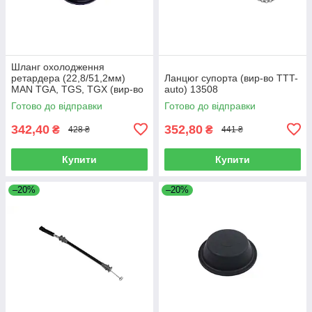
Шланг охолодження
ретардера (22,8/51,2мм)
Ланцюг супорта (вир-во TTT-
MAN TGA, TGS, TGX (вир-во
auto) 13508
Sampa) 023.258
Готово до відправки
Готово до відправки
342,40
352,80
₴
₴
428 ₴
441 ₴
Купити
Купити
–20%
–20%