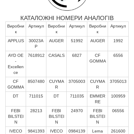
КАТАЛОЖНІ НОМЕРИ АНАЛОГІВ
Виробни
Артикул
Виробни
Артикул
Виробни
Артикул
к
к
к
APPLUS
30023A
AUGER
51992
AUGER
1992
P
AYD OE
7618912
CASALS
6827
CF
6556
-
GOMMA
Excellen
ce
CF
8507480
CUYMA
3705003
CUYMA
3705013
GOMMA
R
R
DT
711015
DT
711035
EMMER
100959
RE
FEBI
28213
FEBI
24970
FEBI
06556
BILSTEI
BILSTEI
BILSTEI
N
N
N
IVECO
9841393
IVECO
0984139
Lema
261600