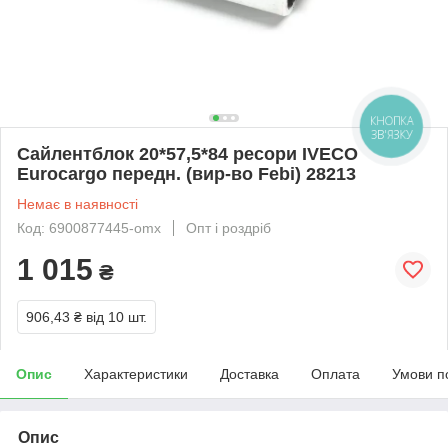
КНОПКА
ЗВ'ЯЗКУ
Сайлентблок 20*57,5*84 ресори IVECO
Eurocargo передн. (вир-во Febi) 28213
Немає в наявності
Код: 6900877445-omx
Опт і роздріб
1 015
₴
906,43 ₴
від 10 шт.
Опис
Характеристики
Доставка
Оплата
Умови п
Опис