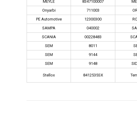
MEYLE
8347100007
ME
Onyarbi
711003
O
PE Automotive
12300300
R
SAMPA
040002
SA
SCANIA
00228483
SC
SEM
8011
S
SEM
9144
S
SEM
9148
SI
Stellox
8412535SX
Tem