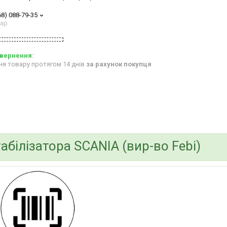
68) 088-79-35
тар
ня товару протягом 14 днів
за рахунок покупця
абілізатора SCANIA (вир-во Febi)