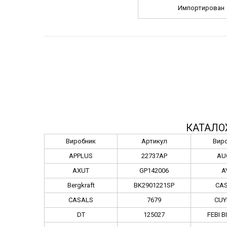
Импортирован
КАТАЛО
Виробник
Артикул
Вир
APPLUS
22737AP
AU
AXUT
GP142006
A
Bergkraft
BK2901221SP
CA
CASALS
7679
CU
DT
125027
FEBI B