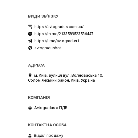
https://avtogradus.com.ua/
https://m.me/2133589523536447
https://t.me/avtogradus1
avtogradusbot
м. Київ, вулиця вул. Волноваська,10,
Солом'янський район, Київ, Україна
Avtogradus з ПДВ
Відділ продажу