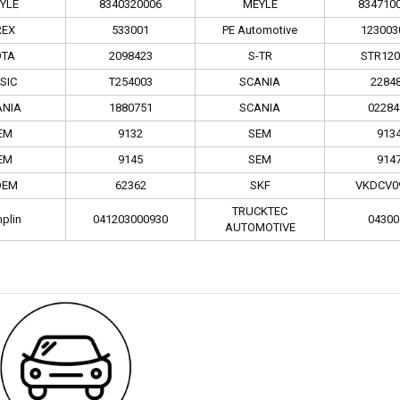
YLE
8340320006
MEYLE
834710
REX
533001
PE Automotive
123003
OTA
2098423
S-TR
STR120
SIC
T254003
SCANIA
2284
ANIA
1880751
SCANIA
02284
EM
9132
SEM
913
EM
9145
SEM
914
DEM
62362
SKF
VKDCV0
TRUCKTEC
plin
041203000930
04300
AUTOMOTIVE