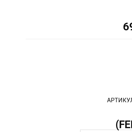
6
АРТИКУ
(
FE