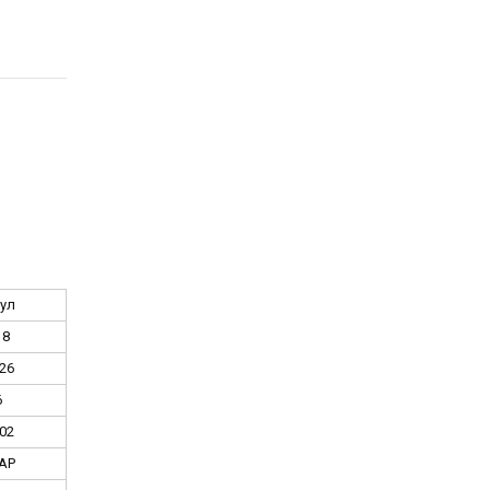
ул
18
26
6
02
AP