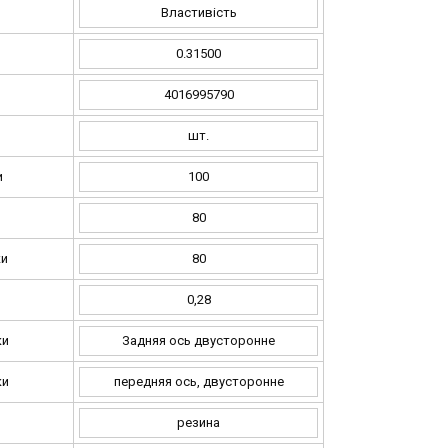
Властивість
0.31500
4016995790
шт.
и
100
и
80
ки
80
0,28
ки
Задняя ось двусторонне
ки
передняя ось, двусторонне
резина