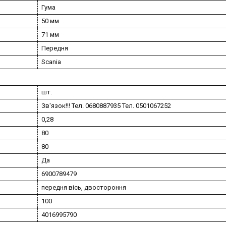
Гума
50 мм
71 мм
Передня
Scania
шт.
Зв'язок!!! Тел. 0680887935 Тел. 0501067252
0,28
80
80
Да
6900789479
передня вісь, двостороння
100
4016995790