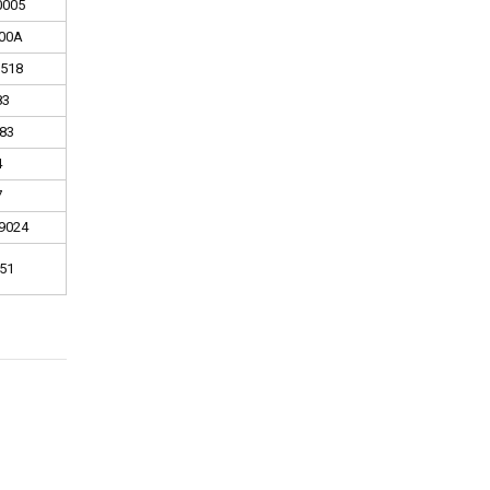
0005
00A
518
83
83
4
7
9024
51