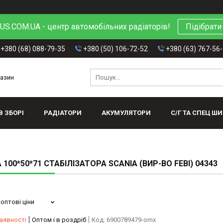
S.COM.UA - центр автомобільних радіаторів!
Підібрати
+380 (68) 088-79-35
+380 (50) 106-72-52
+380 (63) 767-56
газин
В ЗБОРІ
РАДІАТОРИ
АКУМУЛЯТОРИ
С/Г ТА СПЕЦ Ш
 100*50*71 СТАБІЛІЗАТОРА SCANIA (ВИР-ВО FEBI) 04343
оптові ціни
аявності
Оптом і в роздріб
Код:
6900789479-omx