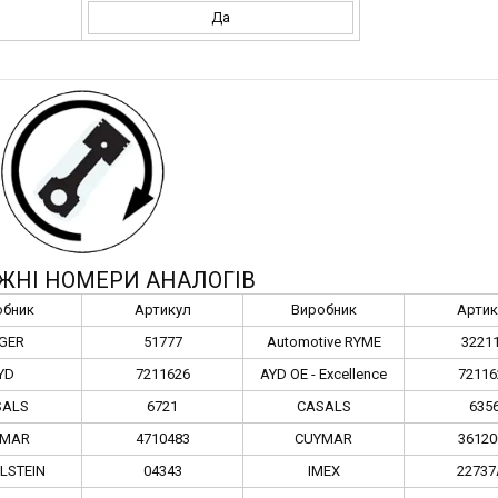
Да
ЖНІ НОМЕРИ АНАЛОГІВ
обник
Артикул
Виробник
Артик
GER
51777
Automotive RYME
3221
YD
7211626
AYD OE - Excellence
72116
SALS
6721
CASALS
635
YMAR
4710483
CUYMAR
36120
ILSTEIN
04343
IMEX
22737