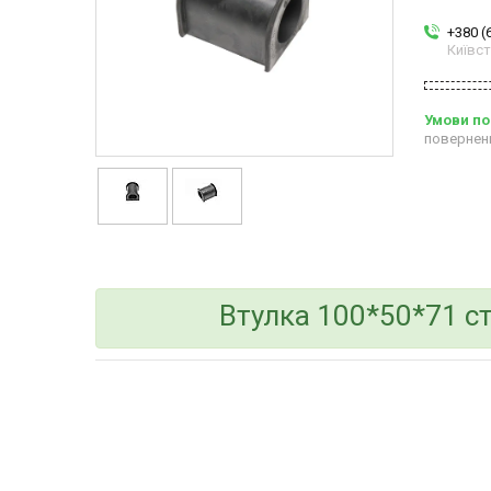
+380 (
Київс
повернен
Втулка 100*50*71 ст