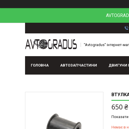
AVTOGRADU
"Avtogradus" інтернет-ма
ГОЛОВНА
АВТОЗАПЧАСТИНИ
ДВИГУНИ 
ВТУЛКА
650 ₴
Показати 
Немає в н