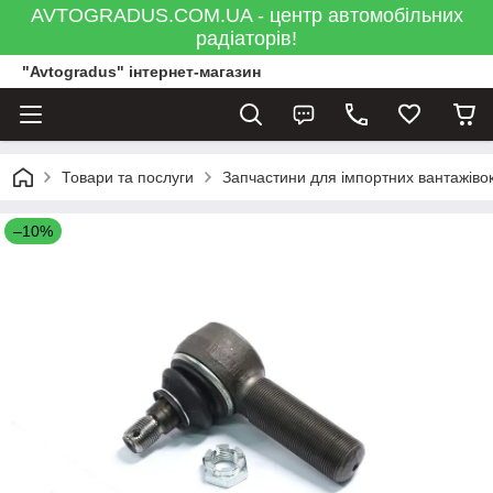
AVTOGRADUS.COM.UA - центр автомобільних
радіаторів!
"Avtogradus" інтернет-магазин
Товари та послуги
Запчастини для імпортних вантажівок
–10%