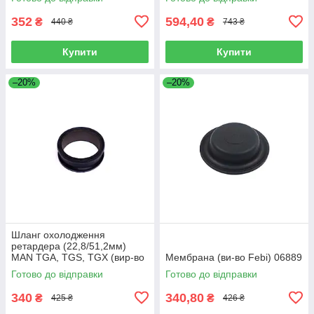
352
594,40
₴
₴
440 ₴
743 ₴
Купити
Купити
–20%
–20%
Шланг охолодження
ретардера (22,8/51,2мм)
MAN TGA, TGS, TGX (вир-во
Мембрана (ви-во Febi) 06889
Sampa) 023.258
Готово до відправки
Готово до відправки
340
340,80
₴
₴
425 ₴
426 ₴