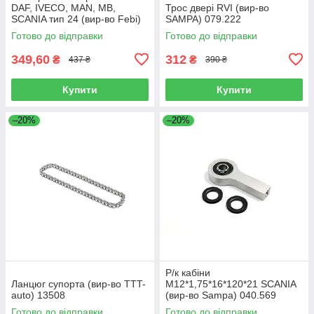
DAF, IVECO, MAN, MB,
Трос двері RVI (вир-во
SCANIA тип 24 (вир-во Febi)
SAMPA) 079.222
07103
Готово до відправки
Готово до відправки
349,60
312
₴
₴
437 ₴
390 ₴
Купити
Купити
–20%
–20%
Р/к кабіни
Ланцюг супорта (вир-во TTT-
M12*1,75*16*120*21 SCANIA
auto) 13508
(вир-во Sampa) 040.569
Готово до відправки
Готово до відправки