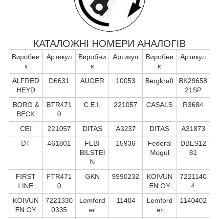
КАТАЛОЖНІ НОМЕРИ АНАЛОГІВ
Виробни
Артикул
Виробни
Артикул
Виробни
Артикул
к
к
к
ALFRED
D6631
AUGER
10053
Bergkraft
BK29658
HEYD
21SP
BORG &
BTR471
C.E.I.
221057
CASALS
R3684
BECK
0
CEI
221057
DITAS
A3237
DITAS
A31873
DT
461801
FEBI
15936
Federal
DBES12
BILSTEI
Mogul
81
N
FIRST
FTR471
GKN
9990232
KOIVUN
7221140
LINE
0
EN OY
4
KOIVUN
7221330
Lemford
11404
Lemford
1140402
EN OY
0335
er
er