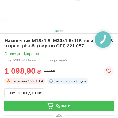
Накінечник М18x1,5, М30x1,5x115 тяги рул. MB
з прав. різьб. (вир-во CEI) 221.057
Готово до відправки
Код: 69007411-omx
Опт і роздріб
1 098,90
₴
1 221 ₴
Економія
122.10 ₴
Залишилось
8 днів
1 089,36 ₴
від 10 шт.
Купити
або