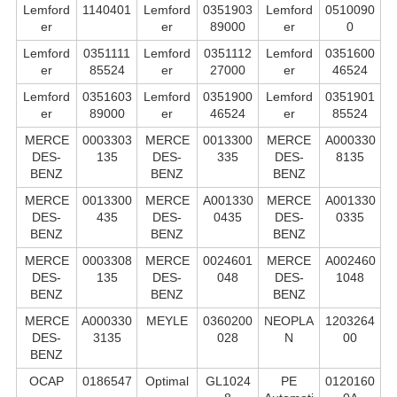
Lemford
1140401
Lemford
0351903
Lemford
0510090
er
er
89000
er
0
Lemford
0351111
Lemford
0351112
Lemford
0351600
er
85524
er
27000
er
46524
Lemford
0351603
Lemford
0351900
Lemford
0351901
er
89000
er
46524
er
85524
MERCE
0003303
MERCE
0013300
MERCE
A000330
DES-
135
DES-
335
DES-
8135
BENZ
BENZ
BENZ
MERCE
0013300
MERCE
A001330
MERCE
A001330
DES-
435
DES-
0435
DES-
0335
BENZ
BENZ
BENZ
MERCE
0003308
MERCE
0024601
MERCE
A002460
DES-
135
DES-
048
DES-
1048
BENZ
BENZ
BENZ
MERCE
A000330
MEYLE
0360200
NEOPLA
1203264
DES-
3135
028
N
00
BENZ
OCAP
0186547
Optimal
GL1024
PE
0120160