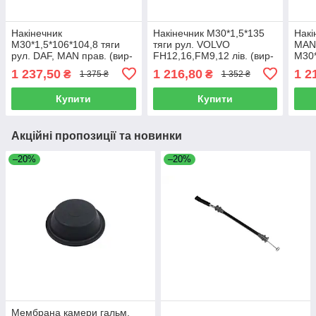
Накінечник
Накінечник М30*1,5*135
Накі
М30*1,5*106*104,8 тяги
тяги рул. VOLVO
MAN
рул. DAF, MAN прав. (вир-
FH12,16,FM9,12 лів. (вир-
М30*
во CEI) 221.084
во CEI) 221.110
(вир
1 237,50
1 216,80
1 2
₴
₴
1 375 ₴
1 352 ₴
Купити
Купити
Акційні пропозиції та новинки
–20%
–20%
Мембрана камери гальм.