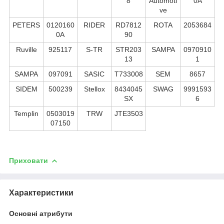
8
Automoti
0A
ve
PETERS
0120160
RIDER
RD7812
ROTA
2053684
0A
90
Ruville
925117
S-TR
STR203
SAMPA
0970910
13
1
SAMPA
097091
SASIC
T733008
SEM
8657
SIDEM
500239
Stellox
8434045
SWAG
9991593
SX
6
Templin
0503019
TRW
JTE3503
07150
Приховати
Характеристики
Основні атрибути