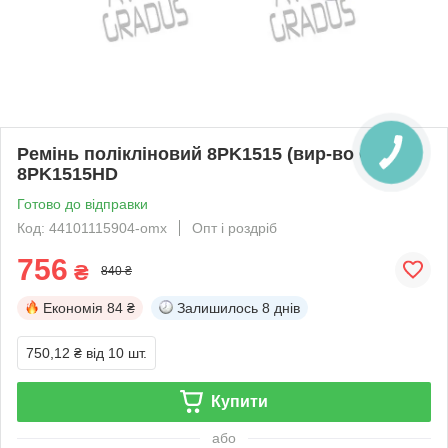
Ремінь полікліновий 8PK1515 (вир-во Gates)
8PK1515HD
Готово до відправки
Код: 44101115904-omx
Опт і роздріб
756
₴
840 ₴
Економія
84 ₴
Залишилось
8 днів
750,12 ₴
від 10 шт.
Купити
або