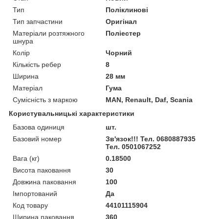
Тип
Поліклинові
Тип запчастини
Оригінал
Матеріали розтяжного
Поліестер
шнура
Колір
Чорний
Кількість ребер
8
Ширина
28 мм
Матеріал
Гума
Сумісність з маркою
MAN, Renault, Daf, Scania
Користувальницькі характеристики
Базова одиниця
шт.
Базовий номер
Зв'язок!!! Тел. 0680887935
Тел. 0501067252
Вага (кг)
0.18500
Висота паковання
30
Довжина паковання
100
Імпортований
Да
Код товару
44101115904
Ширина паковання
360