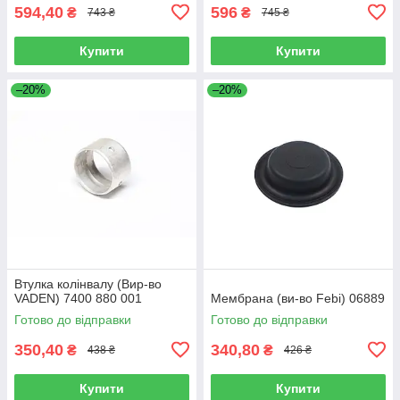
594,40
596
₴
₴
743 ₴
745 ₴
Купити
Купити
–20%
–20%
Втулка колінвалу (Вир-во
VADEN) 7400 880 001
Мембрана (ви-во Febi) 06889
Готово до відправки
Готово до відправки
350,40
340,80
₴
₴
438 ₴
426 ₴
Купити
Купити