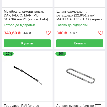
Мембрана камери гальм.
Шланг охолодження
DAF, IVECO, MAN, MB,
ретардера (22,8/51,2мм)
SCANIA тип 24 (вир-во Febi)
MAN TGA, TGS, TGX (вир-во
07103
Sampa) 023.258
Готово до відправки
Готово до відправки
349,60
340
₴
₴
437 ₴
425 ₴
Купити
Купити
–20%
–20%
Трос двері RVI (вир-во
Ланцюг супорта (вир-во TTT-