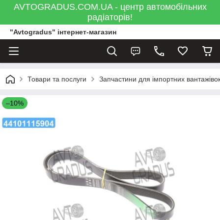
AVTOGRADUS.COM.UA - центр автомобільних
радіаторів!
"Avtogradus" інтернет-магазин
Товари та послуги
Запчастини для імпортних вантажівок
–10%