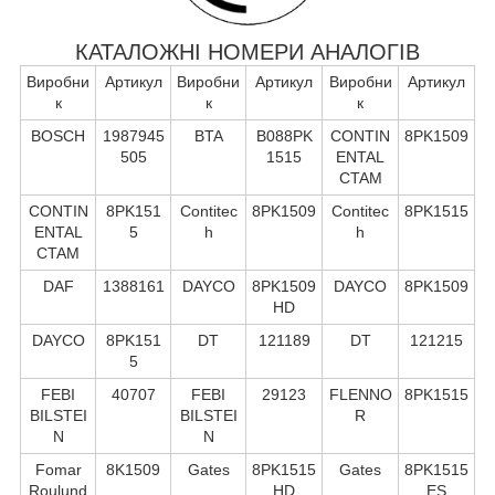
КАТАЛОЖНІ НОМЕРИ АНАЛОГІВ
Виробни
Артикул
Виробни
Артикул
Виробни
Артикул
к
к
к
BOSCH
1987945
BTA
B088PK
CONTIN
8PK1509
505
1515
ENTAL
CTAM
CONTIN
8PK151
Contitec
8PK1509
Contitec
8PK1515
ENTAL
5
h
h
CTAM
DAF
1388161
DAYCO
8PK1509
DAYCO
8PK1509
HD
DAYCO
8PK151
DT
121189
DT
121215
5
FEBI
40707
FEBI
29123
FLENNO
8PK1515
BILSTEI
BILSTEI
R
N
N
Fomar
8K1509
Gates
8PK1515
Gates
8PK1515
Roulund
HD
ES