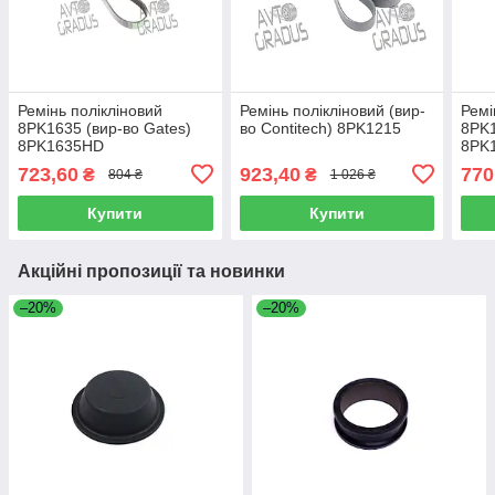
Ремінь полікліновий
Ремінь полікліновий (вир-
Ремі
8PK1635 (вир-во Gates)
во Contitech) 8PK1215
8PK1
8PK1635HD
8PK
723,60
923,40
770
₴
₴
804 ₴
1 026 ₴
Купити
Купити
Акційні пропозиції та новинки
–20%
–20%