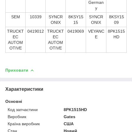
German
y
SEM
10339
SYNCR
8KSY15
SYNCR
8KSY15
ONIX
15
ONIX
09
TRUCKT
0419012
TRUCKT
0419069
VEYANC
8PK1515
EC
EC
E
HD
AUTOM
AUTOM
OTIVE
OTIVE
Приховати
Характеристики
Основні
Код запчастини
8PK1515HD
Виробник
Gates
Країна виробник
США
Стан
Новий