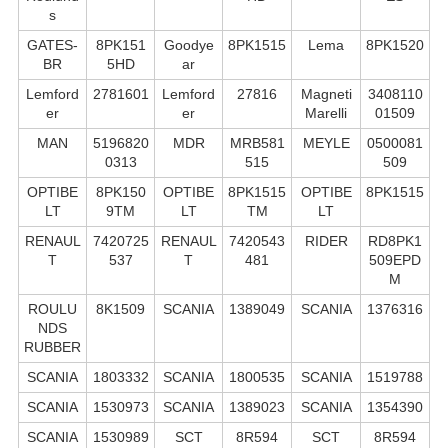
s
GATES-
8PK151
Goodye
8PK1515
Lema
8PK1520
BR
5HD
ar
Lemford
2781601
Lemford
27816
Magneti
3408110
er
er
Marelli
01509
MAN
5196820
MDR
MRB581
MEYLE
0500081
0313
515
509
OPTIBE
8PK150
OPTIBE
8PK1515
OPTIBE
8PK1515
LT
9TM
LT
TM
LT
RENAUL
7420725
RENAUL
7420543
RIDER
RD8PK1
T
537
T
481
509EPD
M
ROULU
8K1509
SCANIA
1389049
SCANIA
1376316
NDS
RUBBER
SCANIA
1803332
SCANIA
1800535
SCANIA
1519788
SCANIA
1530973
SCANIA
1389023
SCANIA
1354390
SCANIA
1530989
SCT
8R594
SCT
8R594