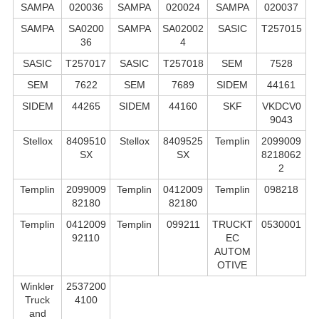
SAMPA
020036
SAMPA
020024
SAMPA
020037
SAMPA
SA0200
SAMPA
SA02002
SASIC
T257015
36
4
SASIC
T257017
SASIC
T257018
SEM
7528
SEM
7622
SEM
7689
SIDEM
44161
SIDEM
44265
SIDEM
44160
SKF
VKDCV0
9043
Stellox
8409510
Stellox
8409525
Templin
2099009
SX
SX
8218062
2
Templin
2099009
Templin
0412009
Templin
098218
82180
82180
Templin
0412009
Templin
099211
TRUCKT
0530001
92110
EC
AUTOM
OTIVE
Winkler
2537200
Truck
4100
and