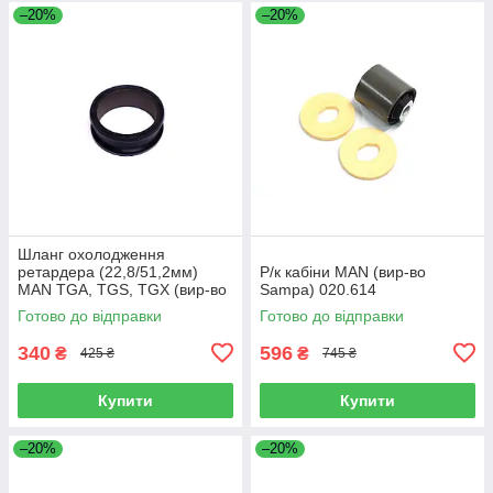
–20%
–20%
Шланг охолодження
ретардера (22,8/51,2мм)
Р/к кабіни MAN (вир-во
MAN TGA, TGS, TGX (вир-во
Sampa) 020.614
Sampa) 023.258
Готово до відправки
Готово до відправки
340
596
₴
₴
425 ₴
745 ₴
Купити
Купити
–20%
–20%