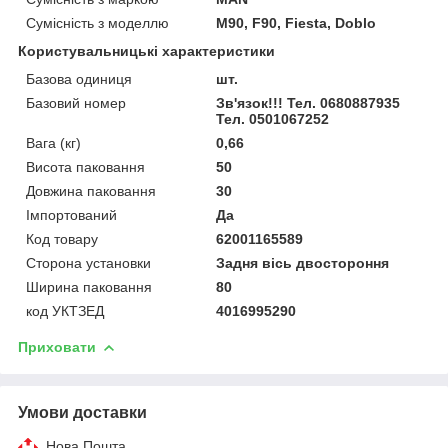
Сумісність з моделлю
M90, F90, Fiesta, Doblo
Користувальницькі характеристики
Базова одиниця
шт.
Базовий номер
Зв'язок!!! Тел. 0680887935
Тел. 0501067252
Вага (кг)
0,66
Висота паковання
50
Довжина паковання
30
Імпортований
Да
Код товару
62001165589
Сторона установки
Задня вісь двостороння
Ширина паковання
80
код УКТЗЕД
4016995290
Приховати
Умови доставки
Нова Пошта