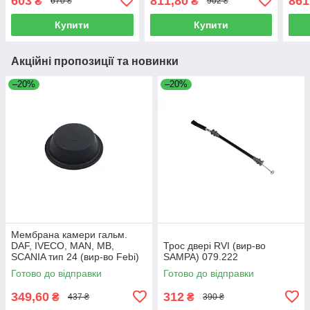
603
811,80
861
₴
₴
670 ₴
902 ₴
Купити
Купити
Акційні пропозиції та новинки
–20%
–20%
Мембрана камери гальм.
DAF, IVECO, MAN, MB,
Трос двері RVI (вир-во
SCANIA тип 24 (вир-во Febi)
SAMPA) 079.222
07103
Готово до відправки
Готово до відправки
349,60
312
₴
₴
437 ₴
390 ₴