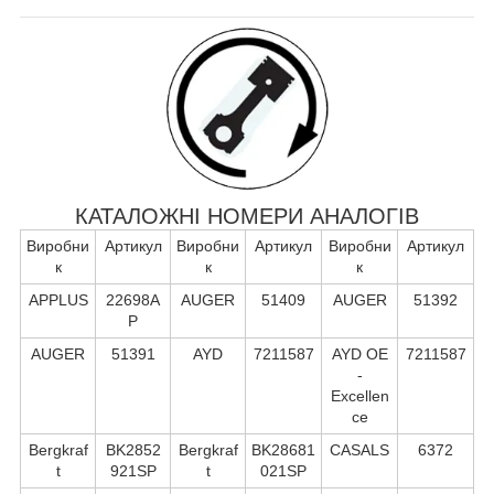
КАТАЛОЖНІ НОМЕРИ АНАЛОГІВ
Виробни
Артикул
Виробни
Артикул
Виробни
Артикул
к
к
к
APPLUS
22698A
AUGER
51409
AUGER
51392
P
AUGER
51391
AYD
7211587
AYD OE
7211587
-
Excellen
ce
Bergkraf
BK2852
Bergkraf
BK28681
CASALS
6372
t
921SP
t
021SP