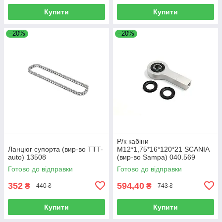
Купити
Купити
–20%
–20%
Р/к кабіни
Ланцюг супорта (вир-во TTT-
M12*1,75*16*120*21 SCANIA
auto) 13508
(вир-во Sampa) 040.569
Готово до відправки
Готово до відправки
352
594,40
₴
₴
440 ₴
743 ₴
Купити
Купити