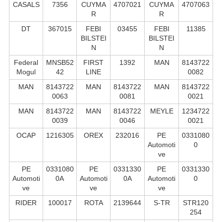
CASALS
7356
CUYMA
4707021
CUYMA
4707063
R
R
DT
367015
FEBI
03455
FEBI
11385
BILSTEI
BILSTEI
N
N
Federal
MNSB52
FIRST
1392
MAN
8143722
Mogul
42
LINE
0082
MAN
8143722
MAN
8143722
MAN
8143722
0063
0081
0021
MAN
8143722
MAN
8143722
MEYLE
1234722
0039
0046
0021
OCAP
1216305
OREX
232016
PE
0331080
Automoti
0
ve
PE
0331080
PE
0331330
PE
0331330
Automoti
0A
Automoti
0A
Automoti
0
ve
ve
ve
RIDER
100017
ROTA
2139644
S-TR
STR120
254