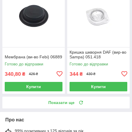
Кришка шкворня DAF (вир-во
Мембрана (ви-во Febi) 06889
Sampa) 051.418
Готово до відправки
Готово до відправки
340,80
344
₴
₴
426 ₴
430 ₴
Купити
Купити
Показати ще
Про нас
99% позитивних з 125 відгуків за рік