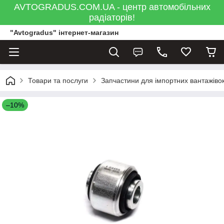
AVTOGRADUS.COM.UA - центр автомобільних
радіаторів!
"Avtogradus" інтернет-магазин
Товари та послуги
Запчастини для імпортних вантажівок
–10%