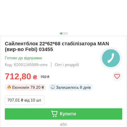
Сайлентблок 22*62*68 стабілізатора MAN
(вир-во Febi) 03455
Готово до відправки
Код: 62001165589-omx
Опт і роздріб
712,80
₴
792 ₴
Економія
79.20 ₴
Залишилось
8 днів
707,01 ₴
від 10 шт.
Купити
або