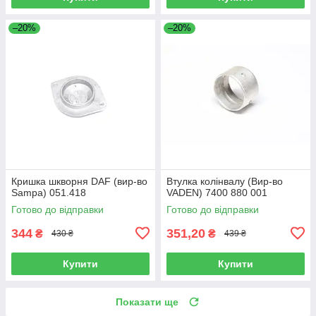
–20%
–20%
Кришка шкворня DAF (вир-во
Втулка колінвалу (Вир-во
Sampa) 051.418
VADEN) 7400 880 001
Готово до відправки
Готово до відправки
344
351,20
₴
₴
430 ₴
439 ₴
Купити
Купити
Показати ще