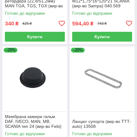
ретардера (22,8/51,2мм)
M12*1,75*16*120*21 SCANIA
MAN TGA, TGS, TGX (вир-во
(вир-во Sampa) 040.569
Sampa) 023.258
Готово до відправки
Готово до відправки
340
594,40
₴
₴
425 ₴
743 ₴
Купити
Купити
–20%
–20%
Мембрана камери гальм.
DAF, IVECO, MAN, MB,
Ланцюг супорта (вир-во TTT-
SCANIA тип 24 (вир-во Febi)
auto) 13508
07103
Готово до відправки
Готово до відправки