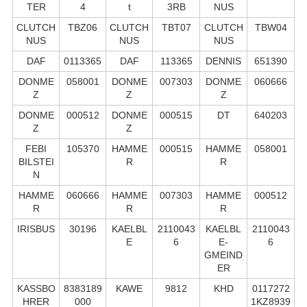
TER
4
t
3RB
NUS
CLUTCH
TBZ06
CLUTCH
TBT07
CLUTCH
TBW04
NUS
NUS
NUS
DAF
0113365
DAF
113365
DENNIS
651390
DONME
058001
DONME
007303
DONME
060666
Z
Z
Z
DONME
000512
DONME
000515
DT
640203
Z
Z
FEBI
105370
HAMME
000515
HAMME
058001
BILSTEI
R
R
N
HAMME
060666
HAMME
007303
HAMME
000512
R
R
R
IRISBUS
30196
KAELBL
2110043
KAELBL
2110043
E
6
E-
6
GMEIND
ER
KASSBO
8383189
KAWE
9812
KHD
0117272
HRER
000
1KZ8939