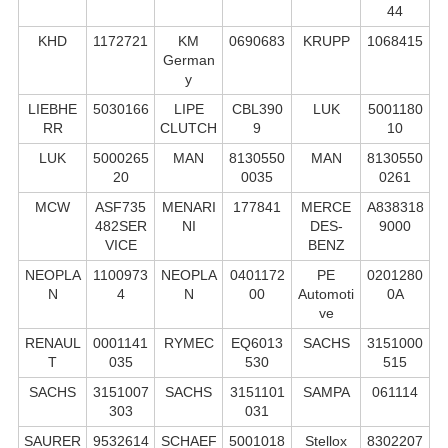
44
KHD
1172721
KM
0690683
KRUPP
1068415
German
y
LIEBHE
5030166
LIPE
CBL390
LUK
5001180
RR
CLUTCH
9
10
LUK
5000265
MAN
8130550
MAN
8130550
20
0035
0261
MCW
ASF735
MENARI
177841
MERCE
A838318
482SER
NI
DES-
9000
VICE
BENZ
NEOPLA
1100973
NEOPLA
0401172
PE
0201280
N
4
N
00
Automoti
0A
ve
RENAUL
0001141
RYMEC
EQ6013
SACHS
3151000
T
035
530
515
SACHS
3151007
SACHS
3151101
SAMPA
061114
303
031
SAURER
9532614
SCHAEF
5001018
Stellox
8302207