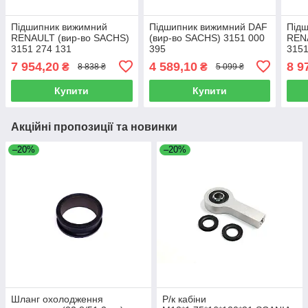
Підшипник вижимний
Підшипник вижимний DAF
Під
RENAULT (вир-во SACHS)
(вир-во SACHS) 3151 000
REN
3151 274 131
395
3151
7 954,20
4 589,10
8 9
₴
₴
8 838 ₴
5 099 ₴
Купити
Купити
Акційні пропозиції та новинки
–20%
–20%
Шланг охолодження
Р/к кабіни