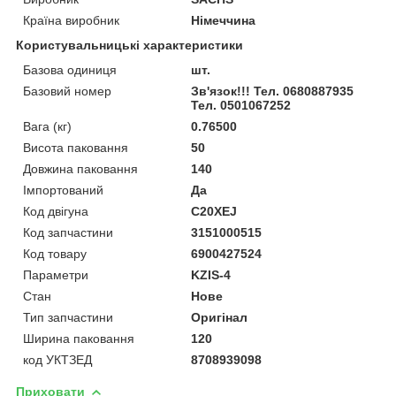
Країна виробник
Німеччина
Користувальницькі характеристики
Базова одиниця
шт.
Базовий номер
Зв'язок!!! Тел. 0680887935
Тел. 0501067252
Вага (кг)
0.76500
Висота паковання
50
Довжина паковання
140
Імпортований
Да
Код двігуна
C20XEJ
Код запчастини
3151000515
Код товару
6900427524
Параметри
KZIS-4
Стан
Нове
Тип запчастини
Оригінал
Ширина паковання
120
код УКТЗЕД
8708939098
Приховати