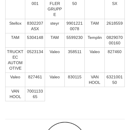
001
FLER
50
SX
GRUPP
E
Stellox
8302207
steyr
9901221
TAM
2618559
ASX
0078
TAM
5304148
TAM
5599230
Templin
0829070
00160
TRUCKT
0523134
Valeo
358511
Valeo
827460
EC
AUTOM
OTIVE
Valeo
827461
Valeo
830115
VAN
6321001
HOOL
50
VAN
7001133
HOOL
65