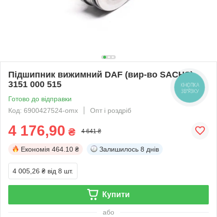
Підшипник вижимний DAF (вир-во SACHS)
3151 000 515
КНОПКА
ЗВ'ЯЗКУ
Готово до відправки
Код: 6900427524-omx
Опт і роздріб
4 176,90
₴
4 641 ₴
Економія
464.10 ₴
Залишилось
8 днів
4 005,26 ₴
від 8 шт.
Купити
або