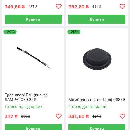
349,60
352,80
₴
₴
437 ₴
441 ₴
Купити
Купити
–20%
–20%
Трос двері RVI (вир-во
SAMPA) 079.222
Мембрана (ви-во Febi) 06889
Готово до відправки
Готово до відправки
312
341,60
₴
₴
390 ₴
427 ₴
Купити
Купити