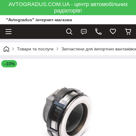
AVTOGRADUS.COM.UA - центр автомобільних
радіаторів!
"Avtogradus" інтернет-магазин
Товари та послуги
Запчастини для імпортних вантажівок
–10%