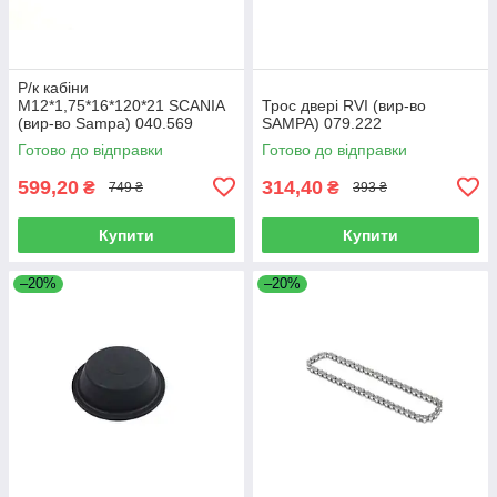
Р/к кабіни
M12*1,75*16*120*21 SCANIA
Трос двері RVI (вир-во
(вир-во Sampa) 040.569
SAMPA) 079.222
Готово до відправки
Готово до відправки
599,20
314,40
₴
₴
749 ₴
393 ₴
Купити
Купити
–20%
–20%