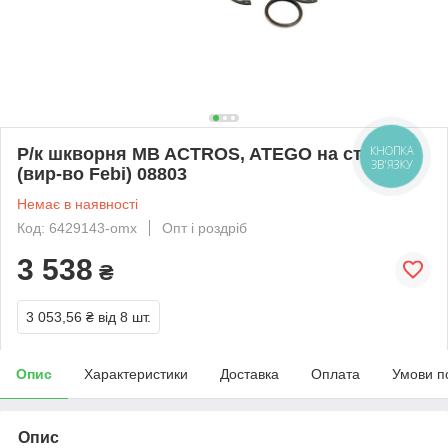
КНОПКА
Р/к шкворня MB ACTROS, ATEGO на сторону
ЗВ'ЯЗКУ
(вир-во Febi) 08803
Немає в наявності
Код: 6429143-omx
Опт і роздріб
3 538
₴
3 053,56 ₴
від 8 шт.
Опис
Характеристики
Доставка
Оплата
Умови п
Опис