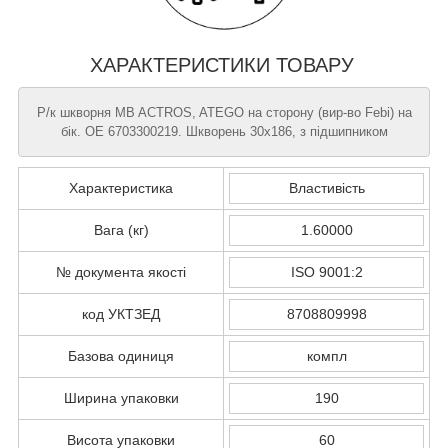
ХАРАКТЕРИСТИКИ ТОВАРУ
Р/к шкворня MB ACTROS, ATEGO на сторону (вир-во Febi) на
бік. ОЕ 6703300219. Шкворень 30х186, з підшипником
Характеристика
Властивість
Вага (кг)
1.60000
№ документа якості
ISO 9001:2
код УКТЗЕД
8708809998
Базова одиниця
компл
Ширина упаковки
190
Висота упаковки
60