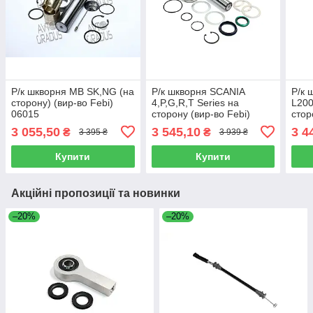
Р/к шкворня MB SK,NG (на
Р/к шкворня SCANIA
Р/к 
сторону) (вир-во Febi)
4,P,G,R,T Series на
L20
06015
сторону (вир-во Febi)
стор
18430
020.
3 055,50
3 545,10
3 4
₴
₴
3 395 ₴
3 939 ₴
Купити
Купити
Акційні пропозиції та новинки
–20%
–20%