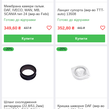
Мембрана камери гальм.
DAF, IVECO, MAN, MB,
Ланцюг супорта (вир-во TTT-
SCANIA тип 24 (вир-во Febi)
auto) 13508
07103
Готово до відправки
Готово до відправки
349,60
352,80
₴
₴
437 ₴
441 ₴
Купити
Купити
–20%
–20%
Шланг охолодження
ретардера (22,8/51,2мм)
Кришка шкворня DAF (вир-во