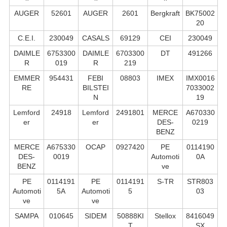
AUGER
52601
AUGER
2601
Bergkraft
BK75002
20
C.E.I.
230049
CASALS
69129
CEI
230049
DAIMLE
6753300
DAIMLE
6703300
DT
491266
R
019
R
219
EMMER
954431
FEBI
08803
IMEX
IMX0016
RE
BILSTEI
7033002
N
19
Lemford
24918
Lemford
2491801
MERCE
A670330
er
er
DES-
0219
BENZ
MERCE
A675330
OCAP
0927420
PE
0114190
DES-
0019
Automoti
0A
BENZ
ve
PE
0114191
PE
0114191
S-TR
STR803
Automoti
5A
Automoti
5
03
ve
ve
SAMPA
010645
SIDEM
50888KI
Stellox
8416049
T
SX