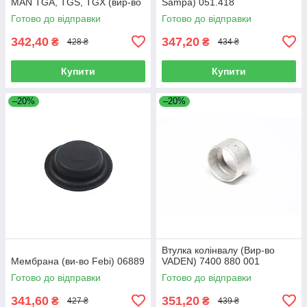
MAN TGA, TGS, TGX (вир-во
Sampa) 051.418
Sampa) 023.258
Готово до відправки
Готово до відправки
342,40
347,20
₴
₴
428 ₴
434 ₴
Купити
Купити
–20%
–20%
Втулка колінвалу (Вир-во
Мембрана (ви-во Febi) 06889
VADEN) 7400 880 001
Готово до відправки
Готово до відправки
341,60
351,20
₴
₴
427 ₴
439 ₴