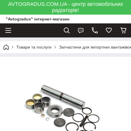
AVTOGRADUS.COM.UA - центр автомобільних
радіаторів!
"Avtogradus" інтернет-магазин
Товари та послуги
Запчастини для імпортних вантажівок