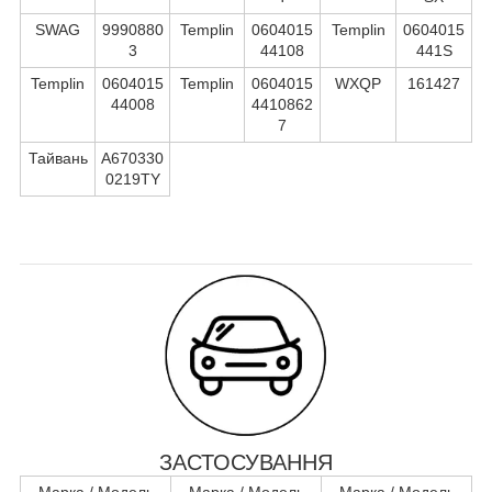
SWAG
9990880
Templin
0604015
Templin
0604015
3
44108
441S
Templin
0604015
Templin
0604015
WXQP
161427
44008
4410862
7
Тайвань
A670330
0219TY
ЗАСТОСУВАННЯ
Марка / Модель
Марка / Модель
Марка / Модель