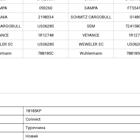
MPA
093260
SAMPA
FT554
ANIA
2198334
SCHMITZ CARGOBULL
0148
CARGOBULL
US06285
SEM
724158
ANCE
1R12748
VEYANCE
1R127
LER SC
US06285
WEWELER SC
US062
ermann
788185C
Wuhlermann
788185
18185KP
Connect
Туреччина
Новий