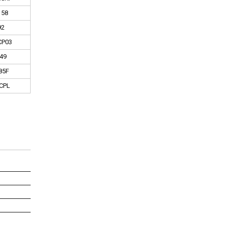
158
92
CP03
49
85F
CPL