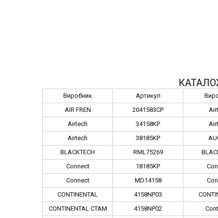
КАТАЛО
Виробник
Артикул
Вир
AIR FREN
2041583CP
Air
Airtech
34158KP
Air
Airtech
38185KP
AU
BLACKTECH
RML75269
BLAC
Connect
18185KP
Con
Connect
MD14158
Con
CONTINENTAL
4158NP03
CONTI
CONTINENTAL CTAM
4158NP02
Cont