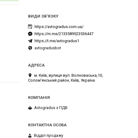
https://avtogradus.com.ua/
https://m.me/2133589523536447
https://t.me/avtogradus1
avtogradusbot
м. Київ, вулиця вул. Волноваська,10,
Солом'янський район, Київ, Україна
Avtogradus з ПДВ
Відділ продажу