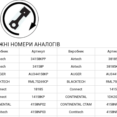
ЖНІ НОМЕРИ АНАЛОГІВ
обник
Артикул
Виробник
Артик
tech
34158KPP
Airtech
3818
tech
34158P
Airtech
38185
GER
AU344158KP
AUGER
AU344
KTECH
RML75269CP
BLACKTECH
RML79
nect
18185
Connect
1415
nect
14158KP
CONTINENTAL
1DK20
NENTAL
4158NP02
CONTINENTAL CTAM
4158N
itech
4158NP03
Contitech
4158N