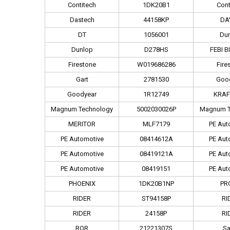
Contitech
1DK20B1
Cont
Dastech
44158KP
DA
DT
1056001
Du
Dunlop
D278HS
FEBI B
Firestone
W019686286
Fire
Gart
2781530
Goo
Goodyear
1R12749
KRAF
Magnum Technology
5002030026P
Magnum T
MERITOR
MLF7179
PE Aut
PE Automotive
08414612A
PE Aut
PE Automotive
08419121A
PE Aut
PE Automotive
08419151
PE Aut
PHOENIX
1DK20B1NP
PR
RIDER
ST94158P
RI
RIDER
24158P
RI
ROR
21221307S
S