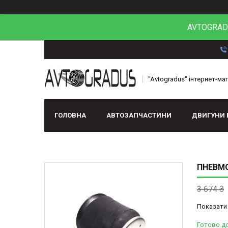
AVTOGRADU
"Avtogradus" інтернет-ма
ГОЛОВНА
АВТОЗАПЧАСТИНИ
ДВИГУНИ 
ПНЕВМО
3 674 ₴
Показати 
Готово д