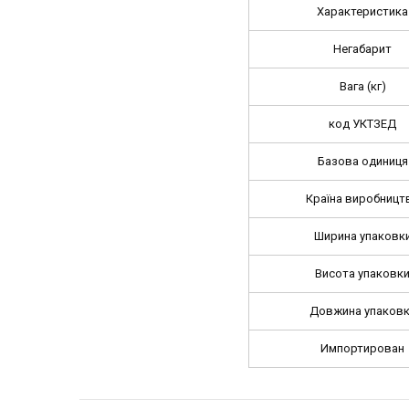
Характеристика
Негабарит
Вага (кг)
код УКТЗЕД
Базова одиниця
Країна виробницт
Ширина упаковк
Висота упаковк
Довжина упаков
Импортирован