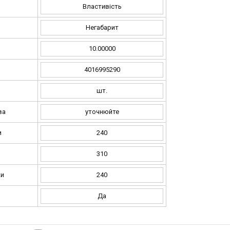
Властивість
Негабарит
10.00000
4016995290
шт.
ва
уточнюйте
и
240
и
310
ки
240
Да