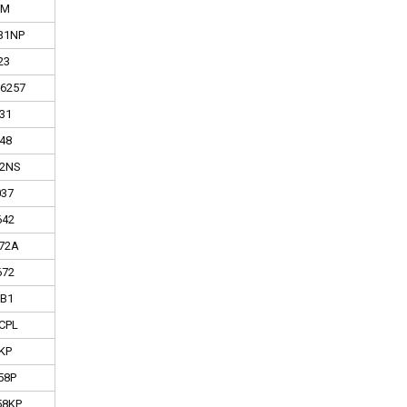
8M
B1NP
23
6257
31
48
2NS
37
642
72A
672
B1
CPL
KP
58P
58KP