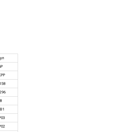
ул
5P
KPP
158
296
8
B1
P03
P02