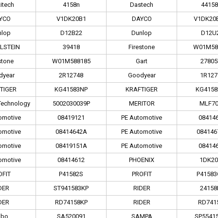
itech
4158n
Dastech
4415
YCO
V1DK20B1
DAYCO
V1DK20
nlop
D12B22
Dunlop
D12U
ILSTEIN
39418
Firestone
W01M58
stone
W01M588185
Gart
27805
dyear
2R12748
Goodyear
1R127
TIGER
KG41583NP
KRAFTIGER
KG4158
echnology
5002030039P
MERITOR
MLF70
omotive
08419121
PE Automotive
08414
omotive
08414642A
PE Automotive
084146
omotive
08419151A
PE Automotive
08414
omotive
08414612
PHOENIX
1DK20
OFIT
P41582S
PROFIT
P41583
DER
ST941583KP
RIDER
24158
DER
RD74158KP
RIDER
RD741
abo
SA520091
SAMPA
SP5541