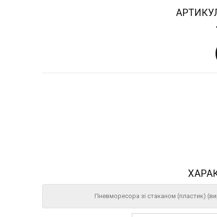
АРТИКУ
ХАРА
Пневморесора зі стаканом (пластик) (вир