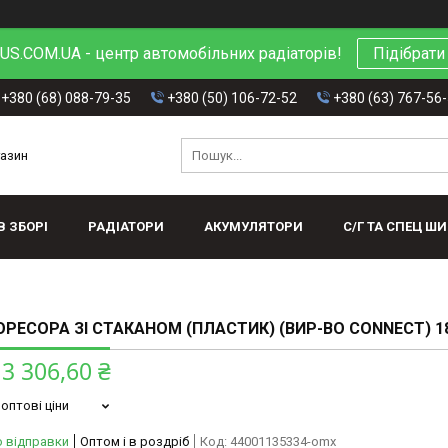
S.COM.UA - центр автомобільних радіаторів!
Підібрати
+380 (68) 088-79-35
+380 (50) 106-72-52
+380 (63) 767-56
газин
В ЗБОРІ
РАДІАТОРИ
АКУМУЛЯТОРИ
С/Г ТА СПЕЦ Ш
РЕСОРА ЗІ СТАКАНОМ (ПЛАСТИК) (ВИР-ВО CONNECT) 1
3 306,60 ₴
оптові ціни
о відправки
Оптом і в роздріб
Код:
44001135334-omx