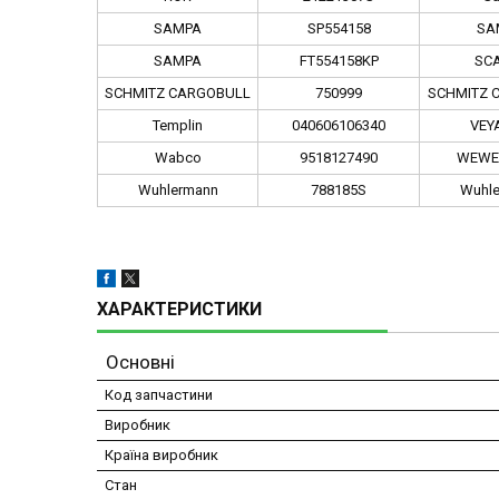
SAMPA
SP554158
SA
SAMPA
FT554158KP
SC
SCHMITZ CARGOBULL
750999
SCHMITZ 
Templin
040606106340
VEY
Wabco
9518127490
WEWE
Wuhlermann
788185S
Wuhl
ХАРАКТЕРИСТИКИ
Основні
Код запчастини
Виробник
Країна виробник
Стан