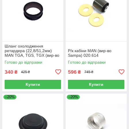
Шланг охолодження
ретардера (22,8/51,2мм)
Р/к кабіни MAN (вир-во
MAN TGA, TGS, TGX (вир-во
Sampa) 020.614
Sampa) 023.258
Готово до відправки
Готово до відправки
340
596
₴
₴
425 ₴
745 ₴
Купити
Купити
–20%
–20%