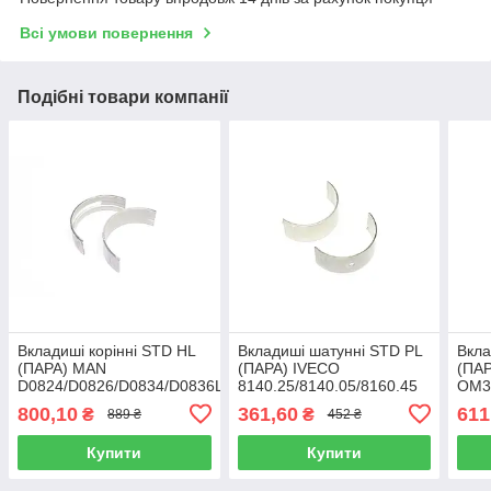
Всі умови повернення
Подібні товари компанії
Вкладиші корінні STD HL
Вкладиші шатунні STD PL
Вкла
(ПАРА) MAN
(ПАРА) IVECO
(ПА
D0824/D0826/D0834/D0836LF/LFL/LOH/LUH
8140.25/8140.05/8160.45
OM3
(вир-во
(вир-во
(вир
800,10
361,60
611
₴
₴
889 ₴
452 ₴
KOLBENSCHMIDT)
KOLBENSCHMIDT)
KOL
79234600
79353600
789
Купити
Купити