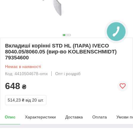
Вкладиші корінні STD HL (ПАРА) IVECO
8040.05/8060.05 (вир-во KOLBENSCHMIDT)
79354600
Немає в наявності
Код: 4410504678-omx
Опт і роздріб
648
₴
514,23 ₴
від 20 шт.
Опис
Характеристики
Доставка
Оплата
Умови п