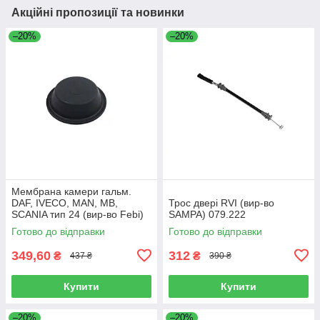
Акційні пропозиції та новинки
–20%
–20%
Мембрана камери гальм.
DAF, IVECO, MAN, MB,
Трос двері RVI (вир-во
SCANIA тип 24 (вир-во Febi)
SAMPA) 079.222
07103
Готово до відправки
Готово до відправки
349,60
312
₴
₴
437 ₴
390 ₴
Купити
Купити
–20%
–20%