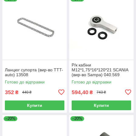
Р/к кабіни
Ланцюг супорта (вир-во TTT-
M12*1,75*16*120*21 SCANIA
auto) 13508
(вир-во Sampa) 040.569
Готово до відправки
Готово до відправки
352
594,40
₴
₴
440 ₴
743 ₴
Купити
Купити
–20%
–20%