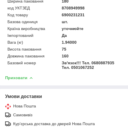
Ширина паковання
180
код УКТЗЕД
8708949998
Код товару
6900231231
Базова одиниця
шт.
Країна виробництва
уточнюйте
Імпортований
Да
Вага (кг)
1.94000
Висота паковання
75
Довжина паковання
160
Базовий номер
Зв'язок!!! Тел. 0680887935
Тел. 0501067252
Приховати
Умови доставки
Нова Пошта
Самовивіз
Курʼєрська доставка до дверей Нова Пошта