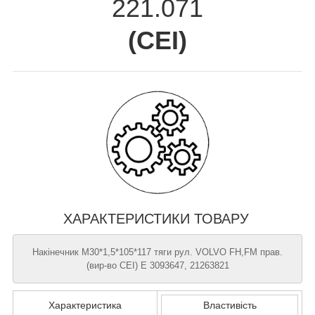
221.071
(
CEI
)
ХАРАКТЕРИСТИКИ ТОВАРУ
Накінечник М30*1,5*105*117 тяги рул. VOLVO FH,FM прав.
(вир-во CEI) Е 3093647, 21263821
Характеристика
Властивість