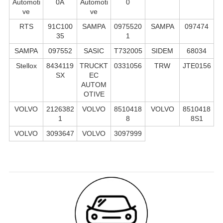
Automoti
0A
Automoti
0
ve
ve
RTS
91C100
SAMPA
0975520
SAMPA
097474
35
1
SAMPA
097552
SASIC
T732005
SIDEM
68034
Stellox
8434119
TRUCKT
0331056
TRW
JTE0156
SX
EC
AUTOM
OTIVE
VOLVO
2126382
VOLVO
8510418
VOLVO
8510418
1
8
8S1
VOLVO
3093647
VOLVO
3097999