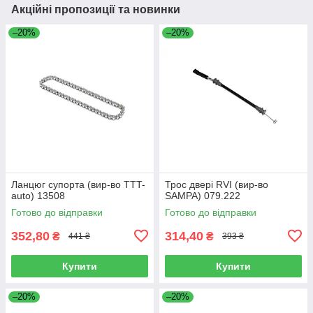
Акційні пропозиції та новинки
–20%
–20%
Ланцюг супорта (вир-во TTT-
Трос двері RVI (вир-во
auto) 13508
SAMPA) 079.222
Готово до відправки
Готово до відправки
352,80
314,40
₴
₴
441 ₴
393 ₴
Купити
Купити
–20%
–20%