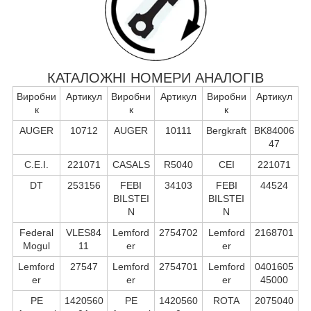
КАТАЛОЖНІ НОМЕРИ АНАЛОГІВ
Виробни
Артикул
Виробни
Артикул
Виробни
Артикул
к
к
к
AUGER
10712
AUGER
10111
Bergkraft
BK84006
47
C.E.I.
221071
CASALS
R5040
CEI
221071
DT
253156
FEBI
34103
FEBI
44524
BILSTEI
BILSTEI
N
N
Federal
VLES84
Lemford
2754702
Lemford
2168701
Mogul
11
er
er
Lemford
27547
Lemford
2754701
Lemford
0401605
er
er
er
45000
PE
1420560
PE
1420560
ROTA
2075040