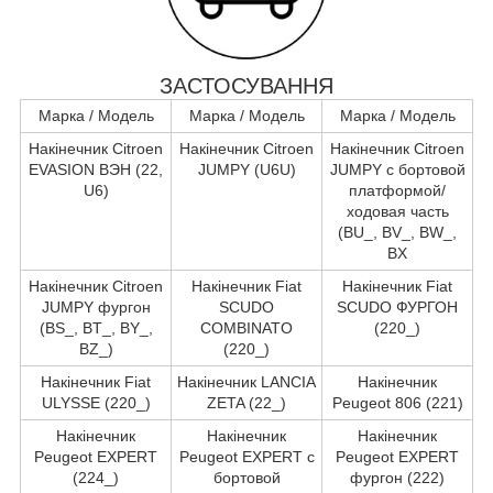
ЗАСТОСУВАННЯ
Марка / Модель
Марка / Модель
Марка / Модель
Накінечник Citroen
Накінечник Citroen
Накінечник Citroen
EVASION ВЭН (22,
JUMPY (U6U)
JUMPY c бортовой
U6)
платформой/
ходовая часть
(BU_, BV_, BW_,
BX
Накінечник Citroen
Накінечник Fiat
Накінечник Fiat
JUMPY фургон
SCUDO
SCUDO ФУРГОН
(BS_, BT_, BY_,
COMBINATO
(220_)
BZ_)
(220_)
Накінечник Fiat
Накінечник LANCIA
Накінечник
ULYSSE (220_)
ZETA (22_)
Peugeot 806 (221)
Накінечник
Накінечник
Накінечник
Peugeot EXPERT
Peugeot EXPERT c
Peugeot EXPERT
(224_)
бортовой
фургон (222)