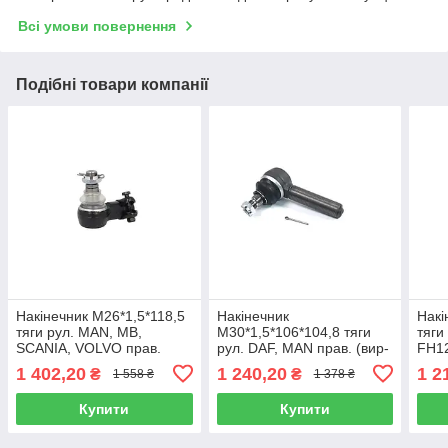
Всі умови повернення
Подібні товари компанії
Накінечник М26*1,5*118,5
Накінечник
Накі
тяги рул. MAN, MB,
М30*1,5*106*104,8 тяги
тяги
SCANIA, VOLVO прав.
рул. DAF, MAN прав. (вир-
FH12
(вир-во CEI) 221.132
во CEI) 221.084
во C
1 402,20
1 240,20
1 2
₴
₴
1 558 ₴
1 378 ₴
Купити
Купити