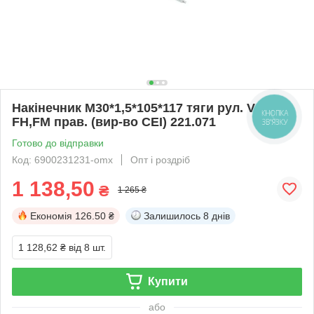
Накінечник М30*1,5*105*117 тяги рул. VOLVO
КНОПКА
FH,FM прав. (вир-во CEI) 221.071
ЗВ'ЯЗКУ
Готово до відправки
Код: 6900231231-omx
Опт і роздріб
1 138,50
₴
1 265 ₴
Економія
126.50 ₴
Залишилось
8 днів
1 128,62 ₴
від 8 шт.
Купити
або