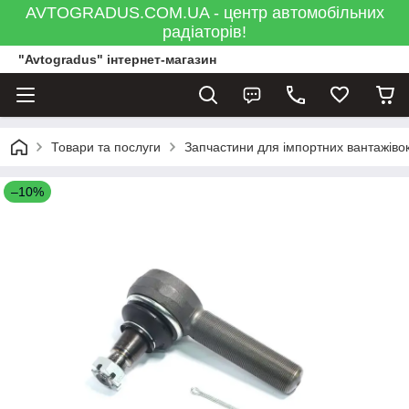
AVTOGRADUS.COM.UA - центр автомобільних
радіаторів!
"Avtogradus" інтернет-магазин
Товари та послуги
Запчастини для імпортних вантажівок
–10%