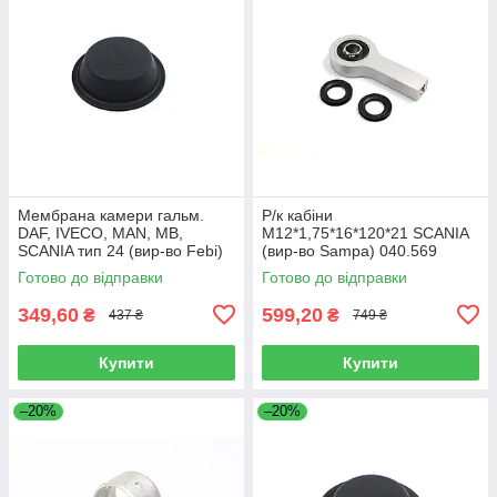
Мембрана камери гальм.
Р/к кабіни
DAF, IVECO, MAN, MB,
M12*1,75*16*120*21 SCANIA
SCANIA тип 24 (вир-во Febi)
(вир-во Sampa) 040.569
07103
Готово до відправки
Готово до відправки
349,60
599,20
₴
₴
437 ₴
749 ₴
Купити
Купити
–20%
–20%