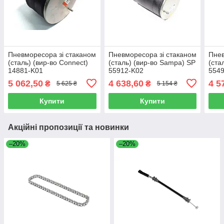
Пневморесора зі стаканом
Пневморесора зі стаканом
Пнев
(сталь) (вир-во Connect)
(сталь) (вир-во Sampa) SP
(ста
14881-K01
55912-K02
554
5 062,50
4 638,60
4 5
₴
₴
5 625 ₴
5 154 ₴
Купити
Купити
Акційні пропозиції та новинки
–20%
–20%