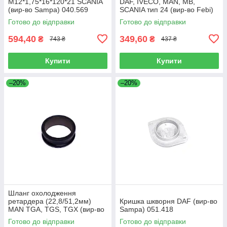
M12*1,75*16*120*21 SCANIA
DAF, IVECO, MAN, MB,
(вир-во Sampa) 040.569
SCANIA тип 24 (вир-во Febi)
07103
Готово до відправки
Готово до відправки
594,40
349,60
₴
₴
743 ₴
437 ₴
Купити
Купити
–20%
–20%
Шланг охолодження
ретардера (22,8/51,2мм)
Кришка шкворня DAF (вир-во
MAN TGA, TGS, TGX (вир-во
Sampa) 051.418
Sampa) 023.258
Готово до відправки
Готово до відправки