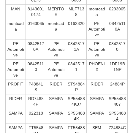
MAN
8143601
MERITO
MLF713
montcad
0293065
0174
R
8
a
montcad
0163065
montcad
0162320
PE
0842511
a
a
Automoti
0A
ve
PE
0842517
PE
0842517
PE
0842517
Automoti
0A
Automoti
1A
Automoti
0
ve
ve
ve
PE
0842511
PE
0842517
PHOENI
1DF19B
Automoti
0
Automoti
1
X
1NP
ve
ve
PROFIT
P48841
RIDER
ST94884
RIDER
24884P
S
P
RIDER
RD7488
SAMPA
SP55488
SAMPA
SP55488
4P
4K07
407
SAMPA
022318
SAMPA
SP55488
SAMPA
SP55488
4K
4
SAMPA
FT5548
SAMPA
FT55488
SEM
724884C