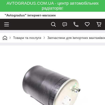
AVTOGRADUS.COM.UA - центр автомобільних
радіаторів!
"Avtogradus" інтернет-магазин
Товари та послуги
Запчастини для імпортних вантажівок