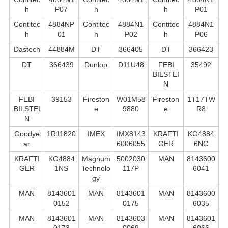
h
P07
h
h
P01
Contitec
4884NP
Contitec
4884N1
Contitec
4884N1
h
01
h
P02
h
P06
Dastech
44884M
DT
366405
DT
366423
DT
366439
Dunlop
D11U48
FEBI
35492
BILSTEI
N
FEBI
39153
Fireston
W01M58
Fireston
1T17TW
BILSTEI
e
9880
e
R8
N
Goodye
1R11820
IMEX
IMX8143
KRAFTI
KG4884
ar
6006055
GER
6NC
KRAFTI
KG4884
Magnum
5002030
MAN
8143600
GER
1NS
Technolo
117P
6041
gy
MAN
8143601
MAN
8143601
MAN
8143600
0152
0175
6035
MAN
8143601
MAN
8143603
MAN
8143601
0173
0069
6066