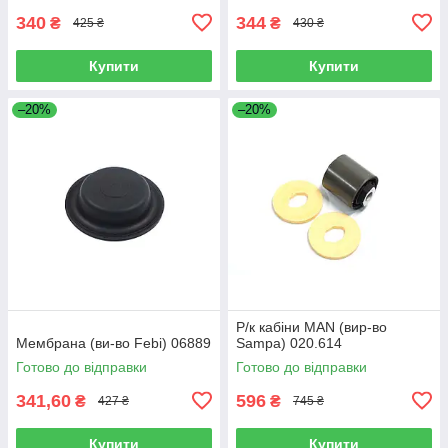
340
344
₴
₴
425 ₴
430 ₴
Купити
Купити
–20%
–20%
Р/к кабіни MAN (вир-во
Мембрана (ви-во Febi) 06889
Sampa) 020.614
Готово до відправки
Готово до відправки
341,60
596
₴
₴
427 ₴
745 ₴
Купити
Купити