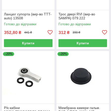
Ланцюг супорта (вир-во TTT-
Трос двері RVI (вир-во
auto) 13508
SAMPA) 079.222
Готово до відправки
Готово до відправки
352,80
312
₴
₴
441 ₴
390 ₴
Купити
Купити
–20%
–20%
Р/к кабіни
Мембрана камери гальм.