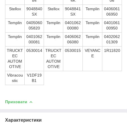
84
4K
06
Stellox
9048840
Stellox
9048841
Templin
0406061
SX
SX
06950
Templin
0405060
Templin
0401062
Templin
0401061
05820
00080
00950
Templin
0401062
Templin
0406062
Templin
0402062
00081
06080
01309
TRUCKT
0530014
TRUCKT
0530015
VEYANC
1R11820
EC
EC
E
AUTOM
AUTOM
OTIVE
OTIVE
Vibracou
V1DF19
stic
B1
Приховати
Характеристики