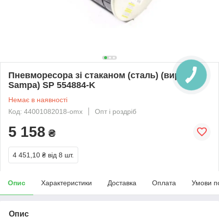
Пневморесора зі стаканом (сталь) (вир-во
Sampa) SP 554884-K
Немає в наявності
Код: 44001082018-omx
Опт і роздріб
5 158
₴
4 451,10 ₴
від 8 шт.
Опис
Характеристики
Доставка
Оплата
Умови п
Опис