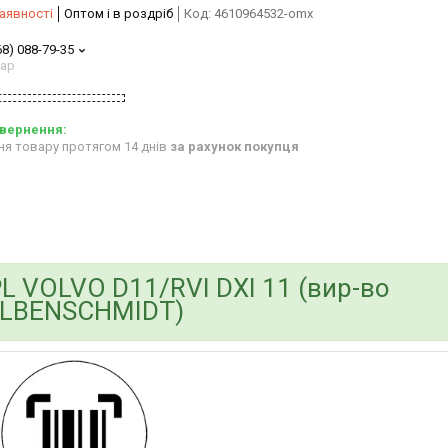
аявності
Оптом і в роздріб
Код:
4610964532-omx
68) 088-79-35
тар
ня товару протягом 14 днів
за рахунок покупця
L VOLVO D11/RVI DXI 11 (вир-во
LBENSCHMIDT)