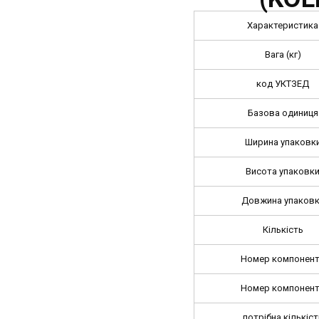
Характеристика
Вага (кг)
код УКТЗЕД
Базова одиниця
Ширина упаковк
Висота упаковк
Довжина упаков
Кількість
Номер компонен
Номер компонен
потрібна кількіст