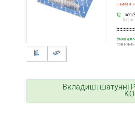
Немає в н
+380 (
Київс
повернен
Вкладиші шатунні P
KO