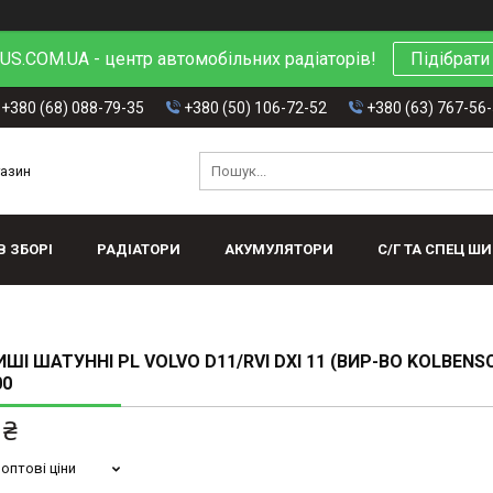
S.COM.UA - центр автомобільних радіаторів!
Підібрати
+380 (68) 088-79-35
+380 (50) 106-72-52
+380 (63) 767-56
газин
В ЗБОРІ
РАДІАТОРИ
АКУМУЛЯТОРИ
С/Г ТА СПЕЦ Ш
ШІ ШАТУННІ PL VOLVO D11/RVI DXI 11 (ВИР-ВО KOLBENS
00
 ₴
оптові ціни