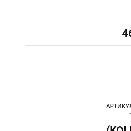
4
АРТИКУ
(
KOL