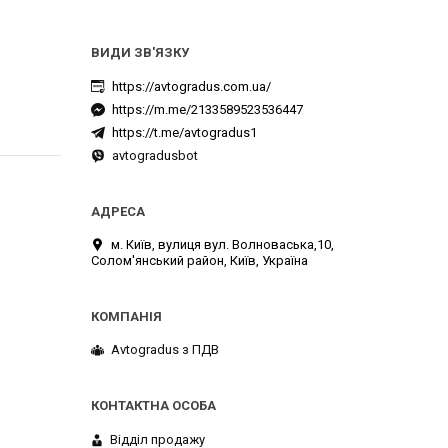
https://avtogradus.com.ua/
https://m.me/2133589523536447
https://t.me/avtogradus1
avtogradusbot
м. Київ, вулиця вул. Волноваська,10,
Солом'янський район, Київ, Україна
Avtogradus з ПДВ
Відділ продажу