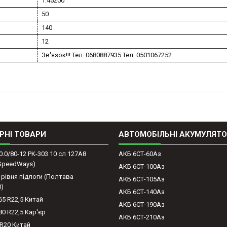
1.45200
50
140
12
Зв'язок!!! Тел. 0680887935 Тел. 0501067252
РНІ ТОВАРИ
АВТОМОБІЛЬНІ АКУМУЛЯТ
0.0/80-12 PK-303 10 сл 127A8
АКБ 6СТ-60Аз
(SpeedWays)
АКБ 6СТ-100Аз
 рівня підлоги (Полтава
АКБ 6СТ-105Аз
0)
АКБ 6СТ-140Аз
65 R22,5 Китай
АКБ 6СТ-190Аз
80 R22,5 Кар'єр
АКБ 6СТ-210Аз
-R20 Китай