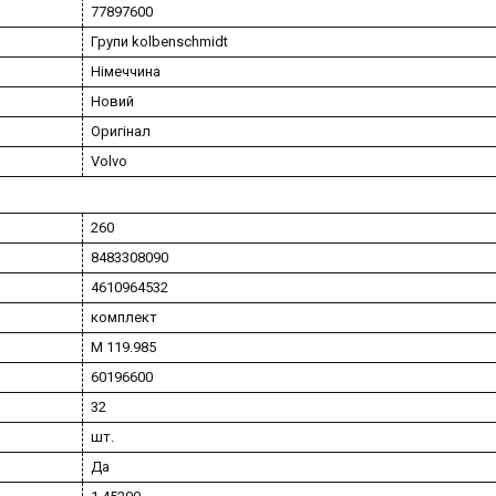
77897600
Групи kolbenschmidt
Німеччина
Новий
Оригінал
Volvo
260
8483308090
4610964532
комплект
M 119.985
60196600
32
шт.
Да