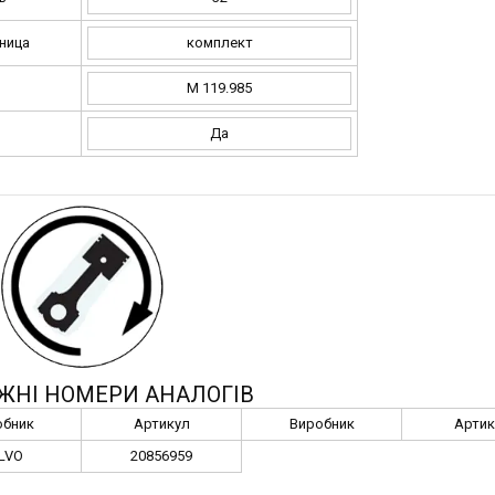
ница
комплект
M 119.985
Да
ЖНІ НОМЕРИ АНАЛОГІВ
обник
Артикул
Виробник
Артик
LVO
20856959