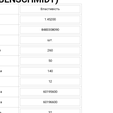
Властивість
1.45200
8483308090
шт.
и
260
и
50
ки
140
12
та
60195600
та
60196600
ь
32