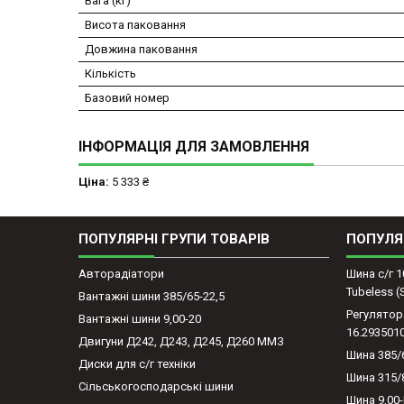
Вага (кг)
Висота паковання
Довжина паковання
Кількість
Базовий номер
ІНФОРМАЦІЯ ДЛЯ ЗАМОВЛЕННЯ
Ціна:
5 333 ₴
ПОПУЛЯРНІ ГРУПИ ТОВАРІВ
ПОПУЛЯ
Авторадіатори
Шина с/г 1
Tubeless 
Вантажні шини 385/65-22,5
Регулятор
Вантажні шини 9,00-20
16.293501
Двигуни Д242, Д243, Д245, Д260 ММЗ
Шина 385/
Диски для с/г техніки
Шина 315/
Сільськогосподарські шини
Шина 9,00