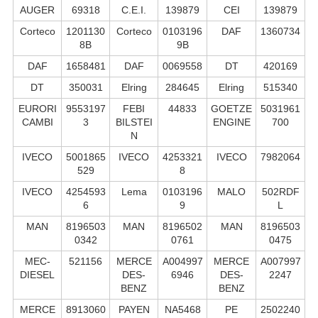
AUGER
69318
C.E.I.
139879
CEI
139879
Corteco
1201130
Corteco
0103196
DAF
1360734
8B
9B
DAF
1658481
DAF
0069558
DT
420169
DT
350031
Elring
284645
Elring
515340
EURORI
9553197
FEBI
44833
GOETZE
5031961
CAMBI
3
BILSTEI
ENGINE
700
N
IVECO
5001865
IVECO
4253321
IVECO
7982064
529
8
IVECO
4254593
Lema
0103196
MALO
502RDF
6
9
L
MAN
8196503
MAN
8196502
MAN
8196503
0342
0761
0475
MEC-
521156
MERCE
A004997
MERCE
A007997
DIESEL
DES-
6946
DES-
2247
BENZ
BENZ
MERCE
8913060
PAYEN
NA5468
PE
2502240