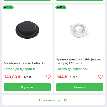
–20%
–20%
Кришка шкворня DAF (вир-во
Мембрана (ви-во Febi) 06889
Sampa) 051.418
Готово до відправки
Готово до відправки
340,80
344
₴
₴
426 ₴
430 ₴
Купити
Купити
Показати ще