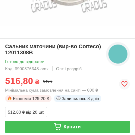
Сальник маточини (вир-во Corteco)
12011308B
КНОПКА
ЗВ'ЯЗКУ
Готово до відправки
Код: 6900376648-omx
Опт і роздріб
516,80
₴
646 ₴
Мінімальна сума замовлення на сайті — 600 ₴
Економія
129.20 ₴
Залишилось
8 днів
512,80 ₴
від 20 шт.
Купити