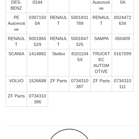
DES-
0244
Automoti
0A
BENZ
ve
PE
0307150
RENAUL
5001831
RENAUL
0024472
Automoti
0A
T
789
T
634
ve
RENAUL
5001865
RENAUL
5001847
SAMPA
050409
T
529
T
325
SCANIA
1414882
Stellox
8101104
TRUCKT
0167099
SX
EC
AUTOM
OTIVE
VOLVO
1526688
ZF Parts
0734310
ZF Parts
0734310
387
111
ZF Parts
0734310
386