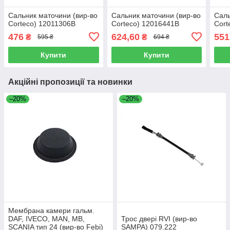
Сальник маточини (вир-во
Сальник маточини (вир-во
Саль
Corteco) 12011306B
Corteco) 12016441B
Cort
476
624,60
551
₴
₴
595 ₴
694 ₴
Купити
Купити
Акційні пропозиції та новинки
–20%
–20%
Мембрана камери гальм.
DAF, IVECO, MAN, MB,
Трос двері RVI (вир-во
SCANIA тип 24 (вир-во Febi)
SAMPA) 079.222