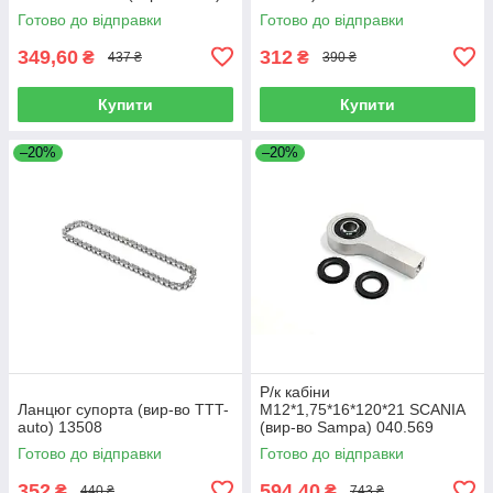
07103
Готово до відправки
Готово до відправки
349,60
312
₴
₴
437 ₴
390 ₴
Купити
Купити
–20%
–20%
Р/к кабіни
Ланцюг супорта (вир-во TTT-
M12*1,75*16*120*21 SCANIA
auto) 13508
(вир-во Sampa) 040.569
Готово до відправки
Готово до відправки
352
594,40
₴
₴
440 ₴
743 ₴