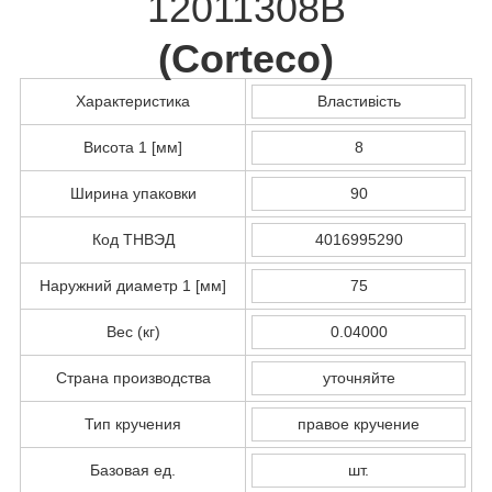
12011308B
(
Corteco
)
Характеристика
Властивість
Висота 1 [мм]
8
Ширина упаковки
90
Код ТНВЭД
4016995290
Наружний диаметр 1 [мм]
75
Вес (кг)
0.04000
Страна производства
уточняйте
Тип кручения
правое кручение
Базовая ед.
шт.