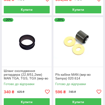
Купити
Купити
–20%
–20%
Шланг охолодження
ретардера (22,8/51,2мм)
Р/к кабіни MAN (вир-во
MAN TGA, TGS, TGX (вир-во
Sampa) 020.614
Sampa) 023.258
Готово до відправки
Готово до відправки
340
596
₴
₴
425 ₴
745 ₴
Купити
Купити