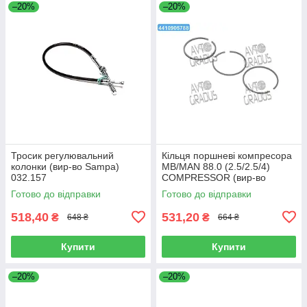
–20%
–20%
Тросик регулювальний
Кільця поршневі компресора
колонки (вир-во Sampa)
MB/MAN 88.0 (2.5/2.5/4)
032.157
COMPRESSOR (вир-во
Goetze) 08-742600-00
Готово до відправки
Готово до відправки
518,40
531,20
₴
₴
648 ₴
664 ₴
Купити
Купити
–20%
–20%