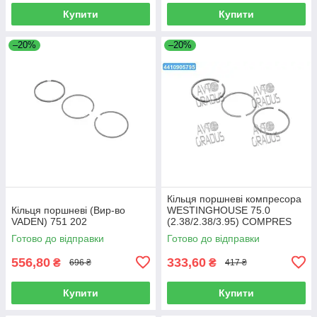
Купити
Купити
–20%
–20%
Кільця поршневі компресора
Кільця поршневі (Вир-во
WESTINGHOUSE 75.0
VADEN) 751 202
(2.38/2.38/3.95) COMPRES
SCANIA, VOLVO (вир-во
Готово до відправки
Готово до відправки
Goetze) 08-990700-
556,80
333,60
₴
₴
696 ₴
417 ₴
Купити
Купити