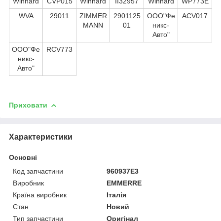
Winnard
CVP015
Winnard
II32957
Winnard
WP773E
WVA
29011
ZIMMER
2901125
ООО"Фе
ACV017
MANN
01
никс-
Авто"
ООО"Фе
RCV773
никс-
Авто"
Приховати
Характеристики
Основні
Код запчастини
960937E3
Виробник
EMMERRE
Країна виробник
Італія
Стан
Новий
Тип запчастини
Оригінал