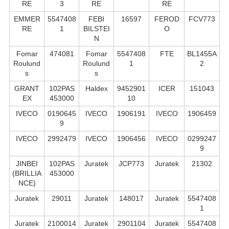
RE
3
RE
RE
EMMER
5547408
FEBI
16597
FEROD
FCV773
RE
1
BILSTEI
O
N
Fomar
474081
Fomar
5547408
FTE
BL1455A
Roulund
Roulund
1
2
s
s
GRANT
102PAS
Haldex
9452901
ICER
151043
EX
453000
10
IVECO
0190645
IVECO
1906191
IVECO
1906459
9
IVECO
2992479
IVECO
1906456
IVECO
0299247
9
JINBEI
102PAS
Juratek
JCP773
Juratek
21302
(BRILLIA
453000
NCE)
Juratek
29011
Juratek
148017
Juratek
5547408
1
Juratek
2100014
Juratek
2901104
Juratek
5547408