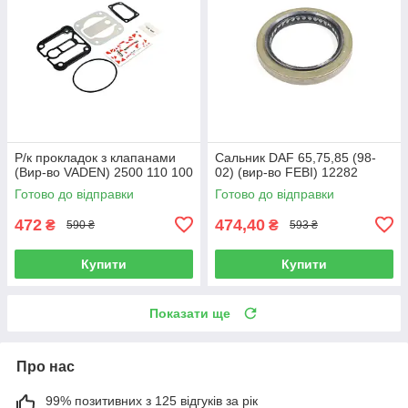
Р/к прокладок з клапанами
Сальник DAF 65,75,85 (98-
(Вир-во VADEN) 2500 110 100
02) (вир-во FEBI) 12282
Готово до відправки
Готово до відправки
472
474,40
₴
₴
590 ₴
593 ₴
Купити
Купити
Показати ще
Про нас
99% позитивних з 125 відгуків за рік