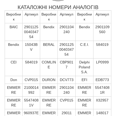
КАТАЛОЖНІ НОМЕРИ АНАЛОГІВ
Виробни
Артикул
Виробни
Артикул
Виробни
Артикул
к
к
к
BAIC
2901125
Bendix
2901104
Bendix
2901109
0040347
240
560
54
Bendix
15043B
BERAL
2901125
C.E.I.
584019
V
0040347
54
CEI
584019
COMLIN
CBP901
Delphi
LP0999
E
7
Poland
S.А.
Don
CVP015
DURON
DCV773
EFI
EDB773
EMMER
2100014
EMMER
2901104
EMMER
5547408
RE
992
RE
240
RE
1R
EMMER
5547408
EMMER
CVP015
EMMER
II32957
RE
1V
RE
RE
EMMER
960937E
EMMER
29011
EMMER
148017