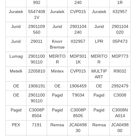
992
240
1R
Juratek
5547408
Juratek
CVP015
Juratek
II32957
1V
Jurid
2901109
Jurid
2901104
Jurid
2901104
560
240
020
Jurid
29011
Knorr
II32957
LPR
05P473
Bremse
Lumag
2901100
MERITO
MDP301
MERITO
MDP773
90110
R
1K
R
Metelli
2205810
Mintex
CVP015
MULTIP
R9032
ART
OE
1906191
OE
1906459
OE
2992479
OE
2901100
Pagid
T9034
Pagid
C3008
90110
Pagid
C3008P
Pagid
C3008P
Pagid
C3008N
8504
8505
A014
PEX
7191
Remsa
JCA0498
Remsa
JCA0498
30
00