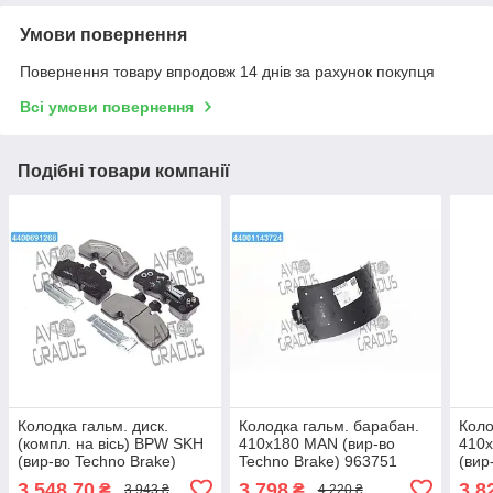
Умови повернення
Повернення товару впродовж 14 днів за рахунок покупця
Всі умови повернення
Подібні товари компанії
Колодка гальм. диск.
Колодка гальм. барабан.
Коло
(компл. на вiсь) BPW SKH
410x180 MAN (вир-во
410
(вир-во Techno Brake)
Techno Brake) 963751
(вир
960994E11
963
3 548,70
3 798
3 8
₴
₴
3 943 ₴
4 220 ₴