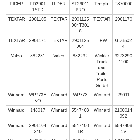
RIDER
RD2901
RIDER
ST29011
Templin
T870000
1STD
PRO
TEXTAR
2901105
TEXTAR
2901125
TEXTAR
2901170
004T301
8
TEXTAR
2901171
TEXTAR
2901125
TRW
GDB502
004
4
Valeo
882231
Valeo
882232
Winkler
3273290
Truck
1100
and
Trailer
Parts
GmbH
Winnard
WP773E
Winnard
WP773
Winnard
29011
VO
Winnard
148017
Winnard
5547408
Winnard
2100014
1
992
Winnard
2901104
Winnard
5547408
Winnard
5547408
240
1R
1V