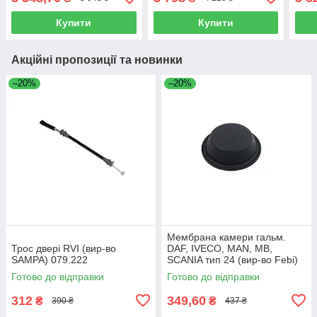
Купити
Купити
Акційні пропозиції та новинки
–20%
–20%
Мембрана камери гальм.
Трос двері RVI (вир-во
DAF, IVECO, MAN, MB,
SAMPA) 079.222
SCANIA тип 24 (вир-во Febi)
07103
Готово до відправки
Готово до відправки
312
349,60
₴
₴
390 ₴
437 ₴