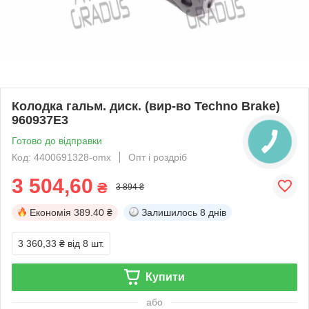
Колодка гальм. диск. (вир-во Techno Brake)
960937E3
Готово до відправки
Код: 4400691328-omx
Опт і роздріб
3 504,60
₴
3 894 ₴
Економія
389.40 ₴
Залишилось
8 днів
3 360,33 ₴
від 8 шт.
Купити
або