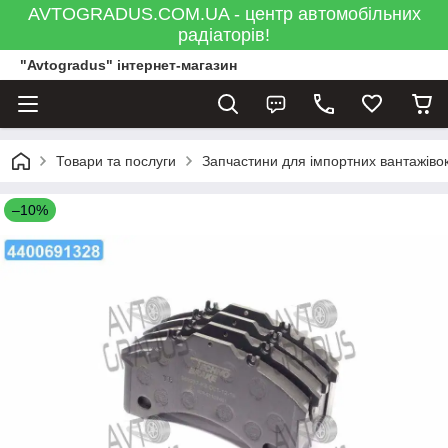
AVTOGRADUS.COM.UA - центр автомобільних
радіаторів!
"Avtogradus" інтернет-магазин
Товари та послуги
Запчастини для імпортних вантажівок
–10%