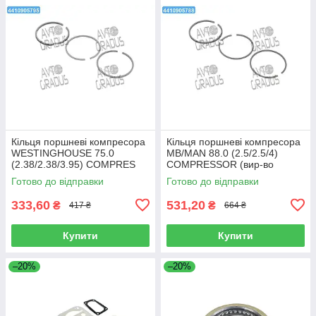
Кільця поршневі компресора
Кільця поршневі компресора
WESTINGHOUSE 75.0
MB/MAN 88.0 (2.5/2.5/4)
(2.38/2.38/3.95) COMPRES
COMPRESSOR (вир-во
SCANIA, VOLVO (вир-во
Goetze) 08-742600-00
Готово до відправки
Готово до відправки
Goetze) 08-990700-
333,60
531,20
₴
₴
417 ₴
664 ₴
Купити
Купити
–20%
–20%