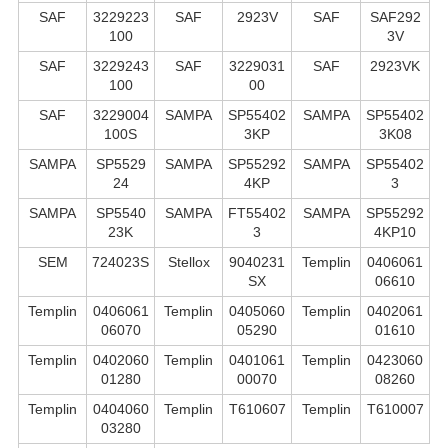
SAF
3229223
SAF
2923V
SAF
SAF292
100
3V
SAF
3229243
SAF
3229031
SAF
2923VK
100
00
SAF
3229004
SAMPA
SP55402
SAMPA
SP55402
100S
3KP
3K08
SAMPA
SP5529
SAMPA
SP55292
SAMPA
SP55402
24
4KP
3
SAMPA
SP5540
SAMPA
FT55402
SAMPA
SP55292
23K
3
4KP10
SEM
724023S
Stellox
9040231
Templin
0406061
SX
06610
Templin
0406061
Templin
0405060
Templin
0402061
06070
05290
01610
Templin
0402060
Templin
0401061
Templin
0423060
01280
00070
08260
Templin
0404060
Templin
T610607
Templin
T610007
03280