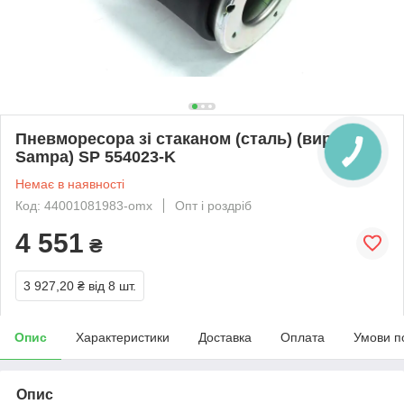
Пневморесора зі стаканом (сталь) (вир-во
Sampa) SP 554023-K
Немає в наявності
Код: 44001081983-omx
Опт і роздріб
4 551
₴
3 927,20 ₴
від 8 шт.
Опис
Характеристики
Доставка
Оплата
Умови п
Опис