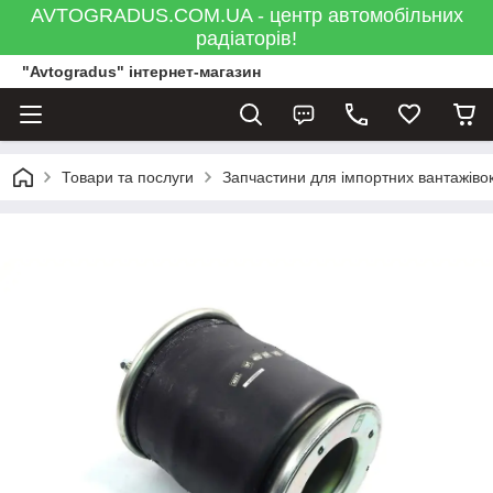
AVTOGRADUS.COM.UA - центр автомобільних
радіаторів!
"Avtogradus" інтернет-магазин
Товари та послуги
Запчастини для імпортних вантажівок