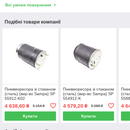
Всі умови повернення
Подібні товари компанії
Пневморесора зі стаканом
Пневморесора зі стаканом
Пнев
(сталь) (вир-во Sampa) SP
(сталь) (вир-во Sampa) SP
(ста
55912-K02
554912-K
558
4 638,60
4 579,20
4 6
₴
₴
5 154 ₴
5 088 ₴
Купити
Купити