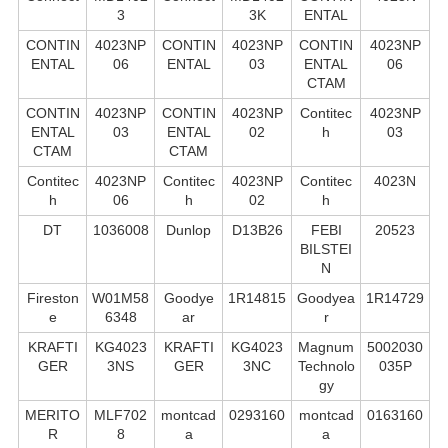
3
3K
ENTAL
CONTIN
4023NP
CONTIN
4023NP
CONTIN
4023NP
ENTAL
06
ENTAL
03
ENTAL
06
CTAM
CONTIN
4023NP
CONTIN
4023NP
Contitec
4023NP
ENTAL
03
ENTAL
02
h
03
CTAM
CTAM
Contitec
4023NP
Contitec
4023NP
Contitec
4023N
h
06
h
02
h
DT
1036008
Dunlop
D13B26
FEBI
20523
BILSTEI
N
Fireston
W01M58
Goodye
1R14815
Goodyea
1R14729
e
6348
ar
r
KRAFTI
KG4023
KRAFTI
KG4023
Magnum
5002030
GER
3NS
GER
3NC
Technolo
035P
gy
MERITO
MLF702
montcad
0293160
montcad
0163160
R
8
a
a