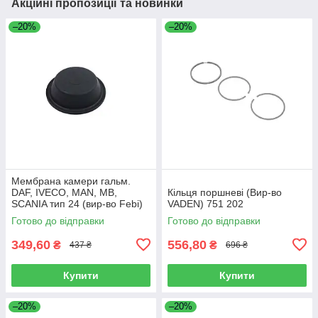
Акційні пропозиції та новинки
–20%
–20%
Мембрана камери гальм.
DAF, IVECO, MAN, MB,
Кільця поршневі (Вир-во
SCANIA тип 24 (вир-во Febi)
VADEN) 751 202
07103
Готово до відправки
Готово до відправки
349,60
556,80
₴
₴
437 ₴
696 ₴
Купити
Купити
–20%
–20%