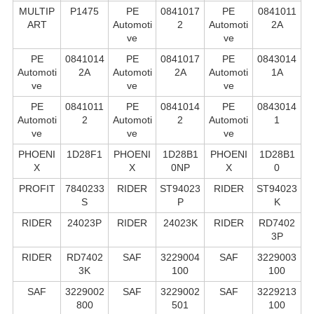
MULTIP
P1475
PE
0841017
PE
0841011
ART
Automoti
2
Automoti
2A
ve
ve
PE
0841014
PE
0841017
PE
0843014
Automoti
2A
Automoti
2A
Automoti
1A
ve
ve
ve
PE
0841011
PE
0841014
PE
0843014
Automoti
2
Automoti
2
Automoti
1
ve
ve
ve
PHOENI
1D28F1
PHOENI
1D28B1
PHOENI
1D28B1
X
X
0NP
X
0
PROFIT
7840233
RIDER
ST94023
RIDER
ST94023
S
P
K
RIDER
24023P
RIDER
24023K
RIDER
RD7402
3P
RIDER
RD7402
SAF
3229004
SAF
3229003
3K
100
100
SAF
3229002
SAF
3229002
SAF
3229213
800
501
100