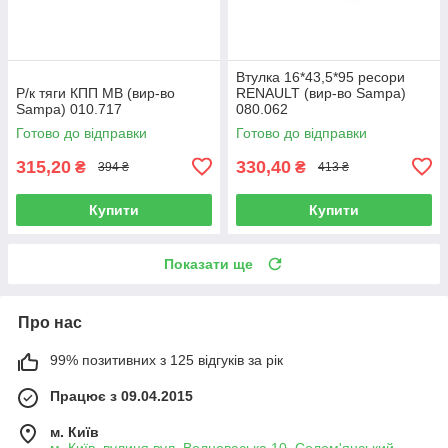
Втулка 16*43,5*95 ресори
Р/к тяги КПП MB (вир-во
RENAULT (вир-во Sampa)
Sampa) 010.717
080.062
Готово до відправки
Готово до відправки
315,20
330,40
₴
₴
394 ₴
413 ₴
Купити
Купити
Показати ще
Про нас
99% позитивних з 125 відгуків за рік
Працює з 09.04.2015
м. Київ
м. Київ, вулиця вул. Волноваська,10, Солом'янський