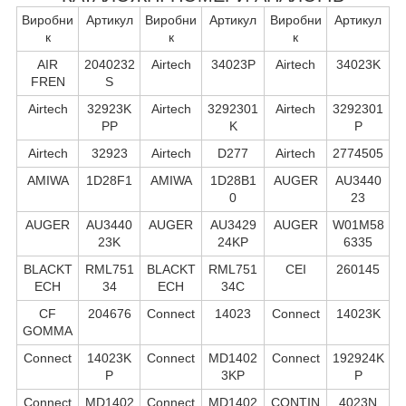
Виробни
Артикул
Виробни
Артикул
Виробни
Артикул
к
к
к
AIR
2040232
Airtech
34023P
Airtech
34023K
FREN
S
Airtech
32923K
Airtech
3292301
Airtech
3292301
PP
K
P
Airtech
32923
Airtech
D277
Airtech
2774505
AMIWA
1D28F1
AMIWA
1D28B1
AUGER
AU3440
0
23
AUGER
AU3440
AUGER
AU3429
AUGER
W01M58
23K
24KP
6335
BLACKT
RML751
BLACKT
RML751
CEI
260145
ECH
34
ECH
34C
CF
204676
Connect
14023
Connect
14023K
GOMMA
Connect
14023K
Connect
MD1402
Connect
192924K
P
3KP
P
Connect
MD1402
Connect
MD1402
CONTIN
4023N