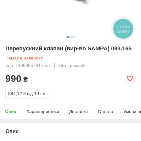
КНОПКА
ЗВ'ЯЗКУ
Перепускний клапан (вир-во SAMPA) 093.165
Немає в наявності
Код: 4400995791-omx
Опт і роздріб
990
₴
884,12 ₴
від 10 шт.
Опис
Характеристики
Доставка
Оплата
Умови п
Опис