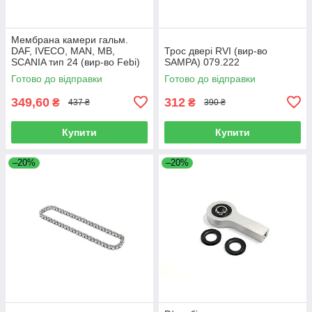
Мембрана камери гальм.
DAF, IVECO, MAN, MB,
Трос двері RVI (вир-во
SCANIA тип 24 (вир-во Febi)
SAMPA) 079.222
07103
Готово до відправки
Готово до відправки
349,60
312
₴
₴
437 ₴
390 ₴
Купити
Купити
–20%
–20%