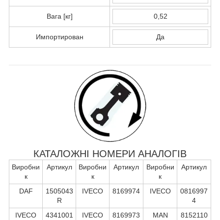
Вага [кг]
0,52
Импортирован
Да
КАТАЛОЖНІ НОМЕРИ АНАЛОГІВ
Виробни
Артикул
Виробни
Артикул
Виробни
Артикул
к
к
к
DAF
1505043
IVECO
8169974
IVECO
0816997
R
4
IVECO
4341001
IVECO
8169973
MAN
8152110