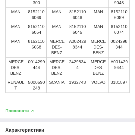
300
9045
MAN
8152110
MAN
8152110
MAN
8152110
6069
6048
6089
MAN
8152110
MAN
8152110
MAN
8152110
6054
6045
6074
MAN
8152110
MERCE
A002429
MERCE
0024298
6068
DES-
8344
DES-
344
BENZ
BENZ
MERCE
0014299
MERCE
2429834
MERCE
A001429
DES-
444
DES-
4
DES-
9444
BENZ
BENZ
BENZ
RENAUL
5000590
SCANIA
1932743
VOLVO
3181897
T
248
Приховати
Характеристики