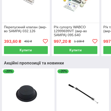
Перепускний клапан (вир-
Р/к супорту WABCO
Р/к 
во SAMPA) 032.126
12999699VT (вир-во
(вир
SAMPA) 095.640
393,60
997,20
997
₴
₴
492 ₴
1 108 ₴
Купити
Купити
Акційні пропозиції та новинки
–20%
–20%