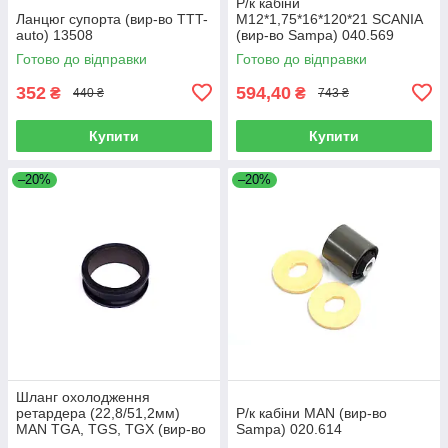
Р/к кабіни
Ланцюг супорта (вир-во TTT-
M12*1,75*16*120*21 SCANIA
auto) 13508
(вир-во Sampa) 040.569
Готово до відправки
Готово до відправки
352
594,40
₴
₴
440 ₴
743 ₴
Купити
Купити
–20%
–20%
Шланг охолодження
ретардера (22,8/51,2мм)
Р/к кабіни MAN (вир-во
MAN TGA, TGS, TGX (вир-во
Sampa) 020.614
Sampa) 023.258