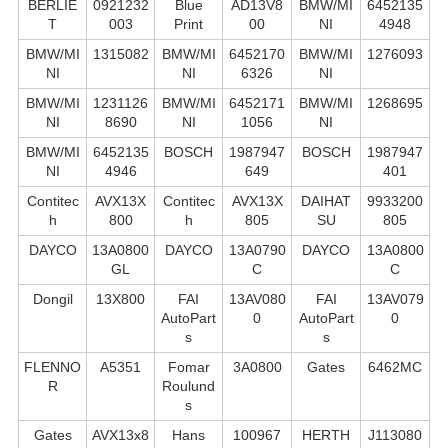
BERLIE
0921232
Blue
AD13V8
BMW/MI
6452135
T
003
Print
00
NI
4948
BMW/MI
1315082
BMW/MI
6452170
BMW/MI
1276093
NI
NI
6326
NI
BMW/MI
1231126
BMW/MI
6452171
BMW/MI
1268695
NI
8690
NI
1056
NI
BMW/MI
6452135
BOSCH
1987947
BOSCH
1987947
NI
4946
649
401
Contitec
AVX13X
Contitec
AVX13X
DAIHAT
9933200
h
800
h
805
SU
805
DAYCO
13A0800
DAYCO
13A0790
DAYCO
13A0800
GL
C
C
Dongil
13X800
FAI
13AV080
FAI
13AV079
AutoPart
0
AutoPart
0
s
s
FLENNO
A5351
Fomar
3A0800
Gates
6462MC
R
Roulund
s
Gates
AVX13x8
Hans
100967
HERTH
J113080