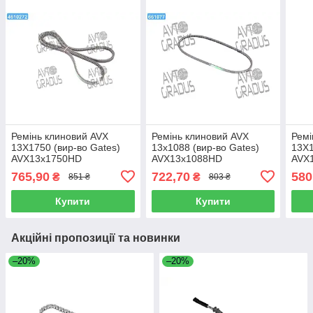
Ремінь клиновий AVX
Ремінь клиновий AVX
Ремі
13X1750 (вир-во Gates)
13x1088 (вир-во Gates)
13X1
AVX13x1750HD
AVX13x1088HD
AVX
765,90
722,70
580
₴
₴
851 ₴
803 ₴
Купити
Купити
Акційні пропозиції та новинки
–20%
–20%