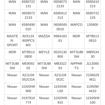
MAN
6580722
MAN
0658073
MAN
6580410
131
2133
213
MAN
0658072
MAN
6580412
MAN
6580722
2133
213
133
MAN
6580490
MAN
0658049
MAPCO
130800
010
0010
MASTE
AVX13X
MAZDA
8984183
MDR
MTB513
R-
800PCS
81
0810
SPORT
MS
MDR
MTB513
MEYLE
0520130
MITSUBI
MB5534
0800
800
SHI
30
MITSUBI
ME9092
MITSUBI
MB3322
NIPPAR
J113080
SHI
02
SHI
53
TS
0
Nissan
A211G8
Nissan
A211G8
Nissan
2106629
052CGA
052C
W11
Nissan
11920H8
Nissan
1192046
Nissan
11950W
900
L00
4410
Nissan
0197810
Nissan
11920H9
Nissan
11920H9
774
910
100