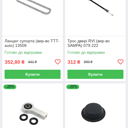
Ланцюг супорта (вир-во TTT-
Трос двері RVI (вир-во
auto) 13508
SAMPA) 079.222
Готово до відправки
Готово до відправки
352,80
312
₴
₴
441 ₴
390 ₴
Купити
Купити
–20%
–20%