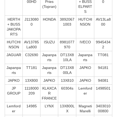
00HD
Pries
+ BUSS
0
(Topran)
ELPART
S
HERTH
J113080
HONDA
3892067
HUTCHI
AV13La8
+ BUSS
0
1003
NSON
00
JAKOPA
RTS
HUTCHI
AV13785
ISUZU
8981077
IVECO
9945434
NSON
La800
970
2
JAGUAR
C32690
Japanpa
DT13X8
Japanpa
TT081
rts
10LA
rts
Japanpa
TT181
Japanpa
DT13X8
JAPKO
94181
rts
rts
00LA
JAPKO
13X800
JAPKO
13X810
JAPKO
94081
JP
1118000
KLAXCA
60304s
Lemford
1498501
GROUP
209
R
er
FRANCE
Lemford
14985
LYNX
13X800L
Magneti
3403010
er
X
Marelli
00800