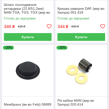
Шланг охолодження
ретардера (22,8/51,2мм)
Кришка шкворня DAF (вир-во
MAN TGA, TGS, TGX (вир-во
Sampa) 051.418
Sampa) 023.258
Готово до відправки
Готово до відправки
340
344
₴
₴
425 ₴
430 ₴
Купити
Купити
–20%
–20%
Р/к кабіни MAN (вир-во
Мембрана (ви-во Febi) 06889
Sampa) 020.614