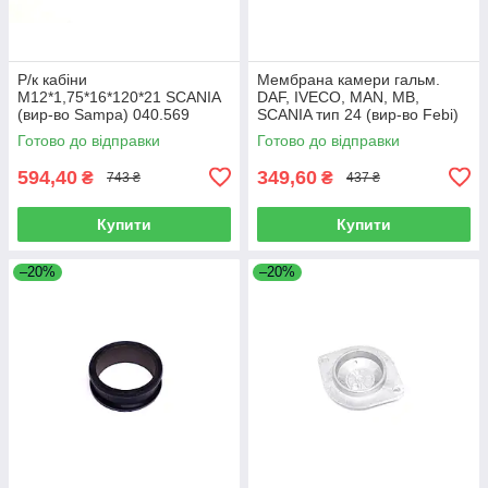
Р/к кабіни
Мембрана камери гальм.
M12*1,75*16*120*21 SCANIA
DAF, IVECO, MAN, MB,
(вир-во Sampa) 040.569
SCANIA тип 24 (вир-во Febi)
07103
Готово до відправки
Готово до відправки
594,40
349,60
₴
₴
743 ₴
437 ₴
Купити
Купити
–20%
–20%