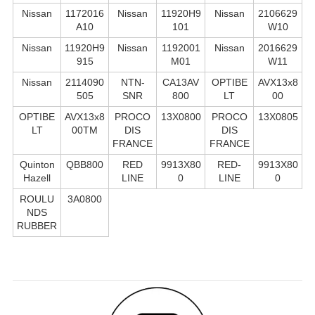
Nissan
1172016
Nissan
11920H9
Nissan
2106629
A10
101
W10
Nissan
11920H9
Nissan
1192001
Nissan
2016629
915
M01
W11
Nissan
2114090
NTN-
CA13AV
OPTIBE
AVX13x8
505
SNR
800
LT
00
OPTIBE
AVX13x8
PROCO
13X0800
PROCO
13X0805
LT
00TM
DIS
DIS
FRANCE
FRANCE
Quinton
QBB800
RED
9913X80
RED-
9913X80
Hazell
LINE
0
LINE
0
ROULU
3A0800
NDS
RUBBER