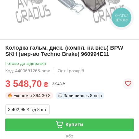
КНОПКА
ЗВ'ЯЗКУ
Колодка гальм. диск. (компл. на вiсь) BPW
SKH (вир-во Techno Brake) 960994E11
Готово до відправки
Код: 4400691268-omx
Опт і роздріб
3 548,70
₴
3 943 ₴
Економія
394.30 ₴
Залишилось
8 днів
3 402,95 ₴
від 8 шт.
Купити
або