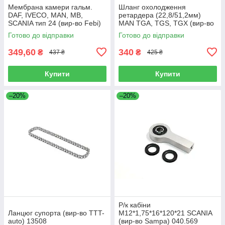
Мембрана камери гальм.
Шланг охолодження
DAF, IVECO, MAN, MB,
ретардера (22,8/51,2мм)
SCANIA тип 24 (вир-во Febi)
MAN TGA, TGS, TGX (вир-во
07103
Sampa) 023.258
Готово до відправки
Готово до відправки
349,60
340
₴
₴
437 ₴
425 ₴
Купити
Купити
–20%
–20%
Р/к кабіни
Ланцюг супорта (вир-во TTT-
M12*1,75*16*120*21 SCANIA
auto) 13508
(вир-во Sampa) 040.569