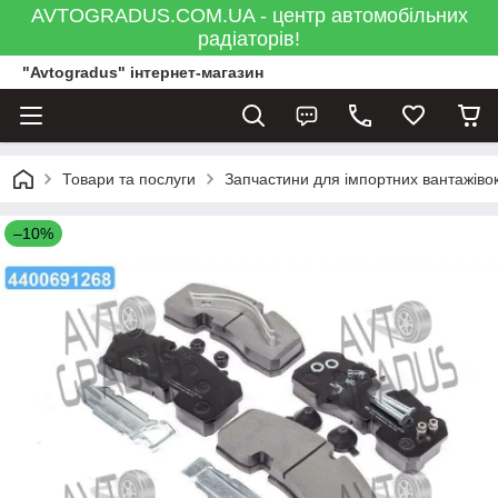
AVTOGRADUS.COM.UA - центр автомобільних
радіаторів!
"Avtogradus" інтернет-магазин
Товари та послуги
Запчастини для імпортних вантажівок
–10%