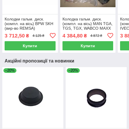
Колодки гальм. диск.
Колодка гальм. диск.
Коло
(компл. на вісь) BPW SKH
(компл. на вісь) MAN TGA,
(ком
(вир-во REMSA)
TGS, TGX, WABCO MAXX
IVE
JCA1556.80
22 (вир-во Techno Brake)
MB A
3 712,50
4 384,80
3 8
₴
₴
4 125 ₴
4 872 ₴
960793E11
REM
Купити
Купити
Акційні пропозиції та новинки
–20%
–20%