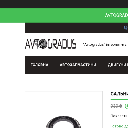
AVTOGRADU
"Avtogradus" інтернет-ма
ГОЛОВНА
АВТОЗАПЧАСТИНИ
ДВИГУНИ 
САЛЬНИ
939 ₴
Показати 
Готово д