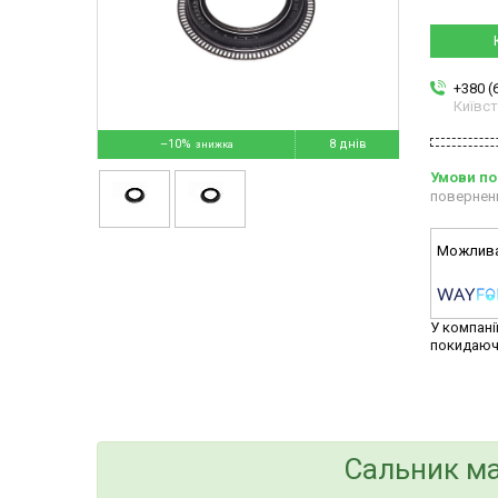
+380 (
Київс
–10%
8 днів
повернен
У компані
покидаюч
Сальник ма