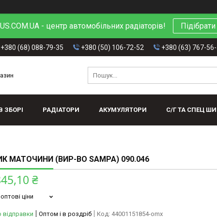
S.COM.UA - центр автомобільних радіаторів!
Підібрати
+380 (68) 088-79-35
+380 (50) 106-72-52
+380 (63) 767-56
газин
В ЗБОРІ
РАДІАТОРИ
АКУМУЛЯТОРИ
С/Г ТА СПЕЦ Ш
К МАТОЧИНИ (ВИР-ВО SAMPA) 090.046
845,10 ₴
оптові ціни
о відправки
Оптом і в роздріб
Код:
44001151854-omx