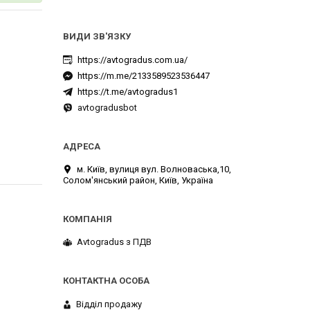
https://avtogradus.com.ua/
https://m.me/2133589523536447
https://t.me/avtogradus1
avtogradusbot
м. Київ, вулиця вул. Волноваська,10,
Солом'янський район, Київ, Україна
Avtogradus з ПДВ
Відділ продажу