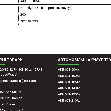
44001151854
NBR (буртадієн-нітрильний каучук)
200
4016995290
РНІ ТОВАРИ
АВТОМОБІЛЬНІ АКУМУЛЯТ
0.0/80-12 PK-303 10 сл 127A8
АКБ 6СТ-60Аз
(SpeedWays)
АКБ 6СТ-100Аз
 рівня підлоги (Полтава
АКБ 6СТ-105Аз
0)
АКБ 6СТ-140Аз
65 R22,5 Китай
АКБ 6СТ-190Аз
80 R22,5 Кар'єр
АКБ 6СТ-210Аз
-R20 Китай
2 "Хіт продажу"