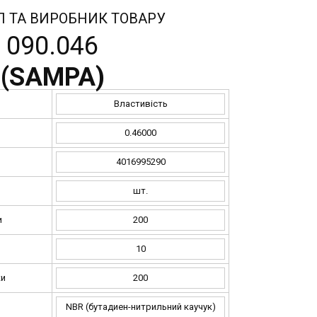
Л ТА ВИРОБНИК ТОВАРУ
090.046
(
SAMPA
)
Властивість
0.46000
4016995290
шт.
и
200
и
10
ки
200
NBR (бутадиен-нитрильний каучук)