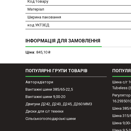
Код товару
Матеріал
Ширина паковання
код УКТЗЕД
ІНФОРМАЦІЯ ДЛЯ ЗАМОВЛЕННЯ
Ціна:
845,10 ₴
ПОПУЛЯРНІ ГРУПИ ТОВАРІВ
ПОПУЛЯ
Авторадіатори
Шина с/г 1
Tubeless 
Вантажні шини 385/65-22,5
Регулятор
Вантажні шини 9,00-20
16.293501
Двигуни Д242, Д243, Д245, Д260 ММЗ
Шина 385/
Диски для с/г техніки
Шина 315/
Сільськогосподарські шини
Шина 9,00
Шина 9,5-3