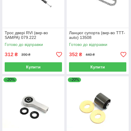
Трос двері RVI (вир-во
Ланцюг супорта (вир-во TTT-
SAMPA) 079.222
auto) 13508
Готово до відправки
Готово до відправки
312
352
₴
₴
390 ₴
440 ₴
Купити
Купити
–20%
–20%