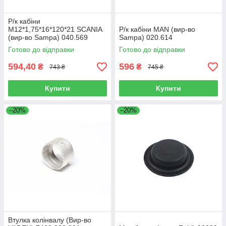
Р/к кабіни
M12*1,75*16*120*21 SCANIA
Р/к кабіни MAN (вир-во
(вир-во Sampa) 040.569
Sampa) 020.614
Готово до відправки
Готово до відправки
594,40
596
₴
₴
743 ₴
745 ₴
Купити
Купити
–20%
–20%
Втулка колінвалу (Вир-во