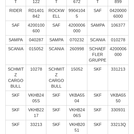
T
122
T
672
T
899
RIDER
RD1401
ROCKW
9904104
SAF
0420000
842
ELL
5
6000
SAF
4200100
SAF
4200006
SAMPA
106377
600
000
SAMPA
040287
SAMPA
070232
SCANIA
010278
SCANIA
015052
SCANIA
260998
SCHAEF
4200006
FLER
000
GRUPPE
SCHMIT
10278
SCHMIT
15052
SKF
331213
Z
Z
CARGO
CARGO
BULL
BULL
SKF
VKHB24
SKF
VKBA55
SKF
VKBA55
05S
04
50
SKF
VKHB22
SKF
VKHB24
SKF
330931
17
06S
SKF
33213
SKF
VKHB20
SKF
33213Q
51