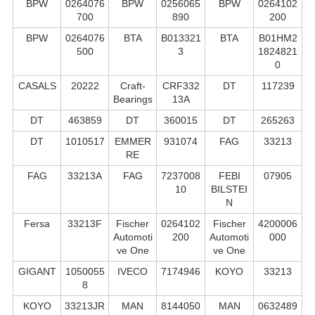
BPW
0264076
BPW
0256065
BPW
0264102
700
890
200
BPW
0264076
BTA
B013321
BTA
B01HM2
500
3
1824821
0
CASALS
20222
Craft-
CRF332
DT
117239
Bearings
13A
DT
463859
DT
360015
DT
265263
DT
1010517
EMMER
931074
FAG
33213
RE
FAG
33213A
FAG
7237008
FEBI
07905
10
BILSTEI
N
Fersa
33213F
Fischer
0264102
Fischer
4200006
Automoti
200
Automoti
000
ve One
ve One
GIGANT
1050055
IVECO
7174946
KOYO
33213
8
KOYO
33213JR
MAN
8144050
MAN
0632489