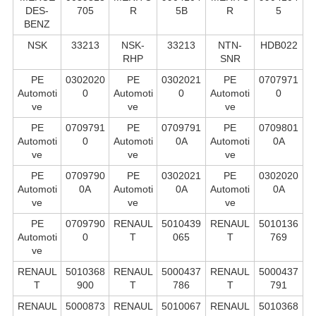
DES-
705
R
5B
R
5
BENZ
NSK
33213
NSK-
33213
NTN-
HDB022
RHP
SNR
PE
0302020
PE
0302021
PE
0707971
Automoti
0
Automoti
0
Automoti
0
ve
ve
ve
PE
0709791
PE
0709791
PE
0709801
Automoti
0
Automoti
0A
Automoti
0A
ve
ve
ve
PE
0709790
PE
0302021
PE
0302020
Automoti
0A
Automoti
0A
Automoti
0A
ve
ve
ve
PE
0709790
RENAUL
5010439
RENAUL
5010136
Automoti
0
T
065
T
769
ve
RENAUL
5010368
RENAUL
5000437
RENAUL
5000437
T
900
T
786
T
791
RENAUL
5000873
RENAUL
5010067
RENAUL
5010368