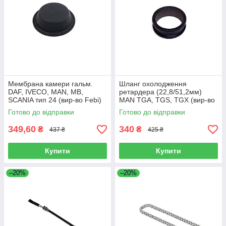
Мембрана камери гальм.
Шланг охолодження
DAF, IVECO, MAN, MB,
ретардера (22,8/51,2мм)
SCANIA тип 24 (вир-во Febi)
MAN TGA, TGS, TGX (вир-во
07103
Sampa) 023.258
Готово до відправки
Готово до відправки
349,60
340
₴
₴
437 ₴
425 ₴
Купити
Купити
–20%
–20%