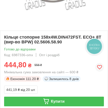
Кільце стопорне 158x4W.DIN472FST. ECO+ 8T
(вир-во BPW) 02.5606.58.90
КНОПКА
ЗВ'ЯЗКУ
Готово до відправки
Код: 6987336-omx
Опт і роздріб
444,80
₴
556 ₴
Мінімальна сума замовлення на сайті — 600 ₴
Економія
111.20 ₴
Залишилось
8 днів
441,19 ₴
від 20 шт.
Купити