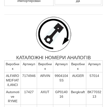
Импортирован
Да
КАТАЛОЖНІ НОМЕРИ АНАЛОГІВ
Виробни
Артикул
Виробни
Артикул
Виробни
Артикул
к
к
к
ALFARO
7174946
ARVIN
9904104
AUGER
57014
ME/FIAT
5S
/LANCI
Automoti
17427
AXUT
GP0140
Bergkraft
BK77032
ve
16
13
RYME