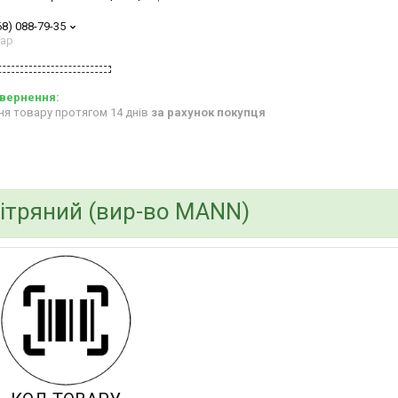
68) 088-79-35
тар
ня товару протягом 14 днів
за рахунок покупця
вітряний (вир-во MANN)