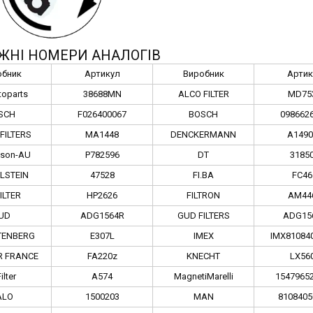
ЖНІ НОМЕРИ АНАЛОГІВ
обник
Артикул
Виробник
Артик
toparts
38688MN
ALCO FILTER
MD75
SCH
F026400067
BOSCH
098662
FILTERS
MA1448
DENCKERMANN
A1490
dson-AU
P782596
DT
3185
ILSTEIN
47528
FI.BA
FC46
FILTER
HP2626
FILTRON
AM44
UD
ADG1564R
GUD FILTERS
ADG15
TENBERG
E307L
IMEX
IMX81084
R FRANCE
FA220z
KNECHT
LX56
ilter
A574
MagnetiMarelli
1547965
ALO
1500203
MAN
8108405