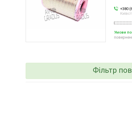
+380 (
Київс
повернен
Фільтр по