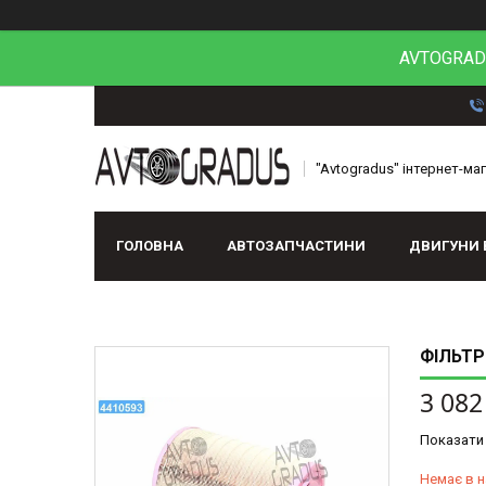
AVTOGRADU
"Avtogradus" інтернет-ма
ГОЛОВНА
АВТОЗАПЧАСТИНИ
ДВИГУНИ 
ФІЛЬТР
3 082
Показати 
Немає в н