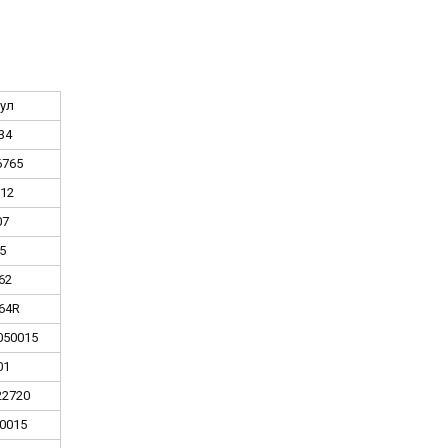
ул
34
6765
12
07
5
62
64R
050015
01
22720
0015