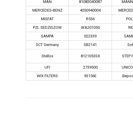
MAN
81083040087
MANN-
MERCEDES-BENZ
4050940004
MERCED
MISFAT
R536
PO
PZL SEDZISZOW
WA201050
RI
SAMPA
022339
SAM
SCT Germany
SB2141
So
Stellox
8121053SX
STEP 
UFI
2739500
UNICO
WIX FILTERS
93156E
Виро