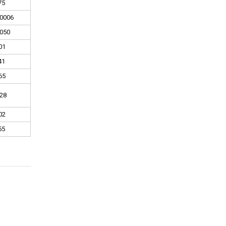
75
0006
050
01
41
65
28
02
55