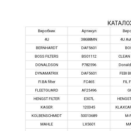
КАТАЛО
Виробник
Артикул
Вир
4U
38688MN
4U Au
BERNHARDT
DAF5601
BO
BOSS FILTERS
BS01112
CLEAN 
DONALDSON
P782596
Donal
DYNAMATRIX
DAF5601
FEBI B
FI.BA filter
FC465
FIL 
FLEETGUARD
AF25496
G
HENGST FILTER
E307L
HENGS
KAGER
120345
KLAXCA
KOLBENSCHMIDT
50013689
M-F
MAHLE
LX5601
M