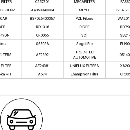
FILTER
C257301
MECAFILTER
FA33
ES-BENZ
A4050940004
MEYLE
1234321
LCAR
BSF026400067
PZL Filters
WA201
DER
RD1316
RIDER
RD79
PIYON
CR0055
SCT
SB21
fima
S8502A
SogefiPro
FLI90
TRUCKTEC
FILTERS
AE2392
05140
AUTOMOTIVE
 FILTER
AE24381
UNIFLUX FILTERS
XA20
ока ЧП
A574
Ећampiyon Filtre
CR00