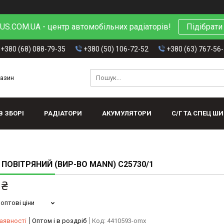
S.COM.UA - центр автомобільних радіаторів!
Підібрати
+380 (68) 088-79-35
+380 (50) 106-72-52
+380 (63) 767-56
газин
В ЗБОРІ
РАДІАТОРИ
АКУМУЛЯТОРИ
С/Г ТА СПЕЦ Ш
 ПОВІТРЯНИЙ (ВИР-ВО MANN) C25730/1
 ₴
оптові ціни
аявності
Оптом і в роздріб
Код:
4410593-omx