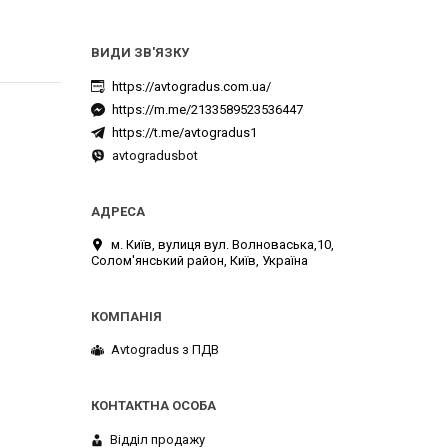
https://avtogradus.com.ua/
https://m.me/2133589523536447
https://t.me/avtogradus1
avtogradusbot
м. Київ, вулиця вул. Волноваська,10,
Солом'янський район, Київ, Україна
Avtogradus з ПДВ
Відділ продажу