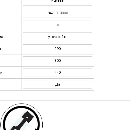
2.45000
8421310000
шт.
ва
уточнюйте
и
290
и
300
ки
440
Да