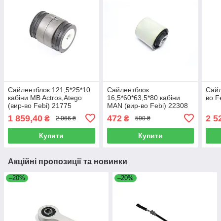
Сайлентблок 121,5*25*10
Сайлентблок
Сайл
кабіни MB Actros,Atego
16,5*60*63,5*80 кабіни
во F
(вир-во Febi) 21775
MAN (вир-во Febi) 22308
1 859,40
472
2 5
₴
₴
2 066 ₴
590 ₴
Купити
Купити
Акційні пропозиції та новинки
–20%
–20%