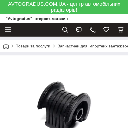
AVTOGRADUS.COM.UA - центр автомобільних
радіаторів!
"Avtogradus" інтернет-магазин
Товари та послуги
Запчастини для імпортних вантажівок