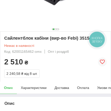
Сайлентблок кабіни (вир-во Febi) 35150
КНОПКА
ЗВ'ЯЗКУ
Немає в наявності
Код: 62001165462-omx
Опт і роздріб
2 510
₴
2 240,58 ₴
від 8 шт.
Опис
Характеристики
Доставка
Оплата
Умови п
Опис