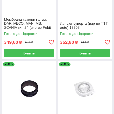
Мембрана камери гальм.
DAF, IVECO, MAN, MB,
Ланцюг супорта (вир-во TTT-
SCANIA тип 24 (вир-во Febi)
auto) 13508
07103
Готово до відправки
Готово до відправки
349,60
352,80
₴
₴
437 ₴
441 ₴
Купити
Купити
–20%
–20%