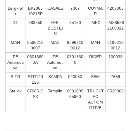
Bergkraf
BK2865
CASALS
7367
CUYMA
4207006
t
1021SP
R
DT
383550
FEBI
35150
IMEX
IMX8596
BILSTEI
2100012
N
MAN
8596210
MAN
8596210
MAN
8196210
0007
0012
0012
PE
0301360
PE
0301360
RIDER
100033
Automoti
0A
Automoti
0
ve
ve
S-TR
STR120
SAMPA
020050
SEM
7659
226
Stellox
8708519
Templin
0901009
TRUCKT
0529008
SX
05960
EC
AUTOM
OTIVE