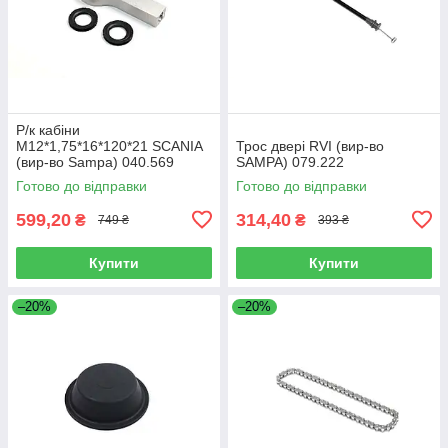
Р/к кабіни
M12*1,75*16*120*21 SCANIA
Трос двері RVI (вир-во
(вир-во Sampa) 040.569
SAMPA) 079.222
Готово до відправки
Готово до відправки
599,20
314,40
₴
₴
749 ₴
393 ₴
Купити
Купити
–20%
–20%