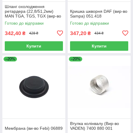
Шланг охолодження
ретардера (22,8/51,2мм)
Кришка шкворня DAF (вир-во
MAN TGA, TGS, TGX (вир-во
Sampa) 051.418
Sampa) 023.258
Готово до відправки
Готово до відправки
342,40
347,20
₴
₴
428 ₴
434 ₴
Купити
Купити
–20%
–20%
Втулка колінвалу (Вир-во
Мембрана (ви-во Febi) 06889
VADEN) 7400 880 001