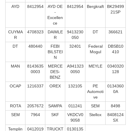
AYD
8412954
AYD OE
8412954
Bergkraft
BK29499
-
21SP
Excellen
ce
CUYMA
4708323
DAIMLE
9413230
DT
366621
R
R
050
DT
480440
FEBI
32401
Federal
DBSB10
BILSTEI
Mogul
410
N
MAN
8143635
MERCE
A941323
MEYLE
0340320
0003
DES-
0050
128
BENZ
OCAP
1216337
OREX
132105
PE
0134360
Automoti
0A
ve
ROTA
2057672
SAMPA
011241
SEM
8498
SEM
7964
SKF
VKDCV0
Stellox
8408124
9058
SX
Templin
0412019
TRUCKT
0130135