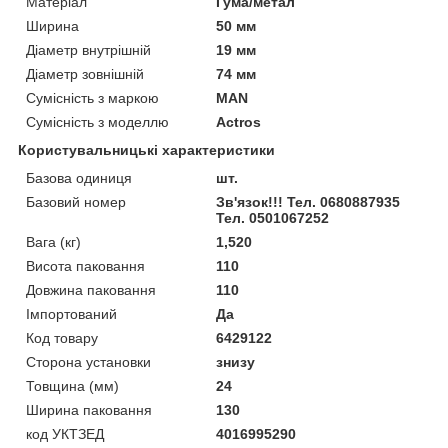
Матеріал
Гума/метал
Ширина
50 мм
Діаметр внутрішній
19 мм
Діаметр зовнішній
74 мм
Сумісність з маркою
MAN
Сумісність з моделлю
Actros
Користувальницькі характеристики
Базова одиниця
шт.
Базовий номер
Зв'язок!!! Тел. 0680887935
Тел. 0501067252
Вага (кг)
1,520
Висота паковання
110
Довжина паковання
110
Імпортований
Да
Код товару
6429122
Сторона установки
знизу
Товщина (мм)
24
Ширина паковання
130
код УКТЗЕД
4016995290