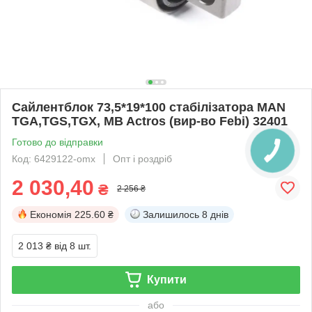
Сайлентблок 73,5*19*100 стабілізатора MAN
TGA,TGS,TGX, MB Actros (вир-во Febi) 32401
Готово до відправки
Код: 6429122-omx
Опт і роздріб
2 030,40
₴
2 256 ₴
Економія
225.60 ₴
Залишилось
8 днів
2 013 ₴
від 8 шт.
Купити
або