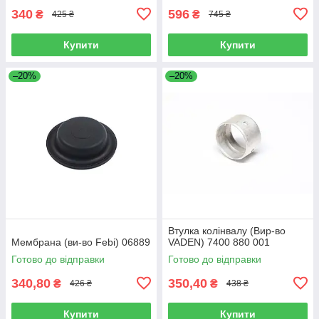
340
596
₴
₴
425 ₴
745 ₴
Купити
Купити
–20%
–20%
Втулка колінвалу (Вир-во
Мембрана (ви-во Febi) 06889
VADEN) 7400 880 001
Готово до відправки
Готово до відправки
340,80
350,40
₴
₴
426 ₴
438 ₴
Купити
Купити