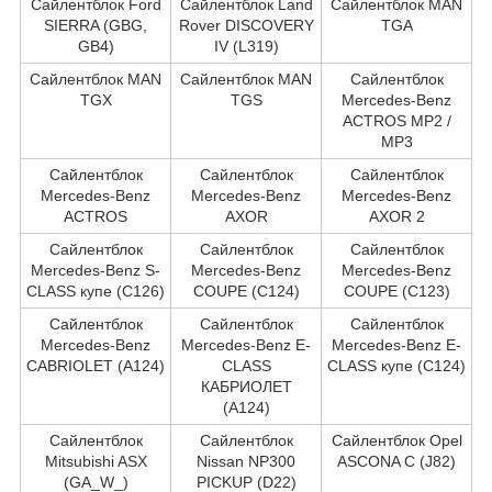
Сайлентблок Ford
Сайлентблок Land
Сайлентблок MAN
SIERRA (GBG,
Rover DISCOVERY
TGA
GB4)
IV (L319)
Сайлентблок MAN
Сайлентблок MAN
Сайлентблок
TGX
TGS
Mercedes-Benz
ACTROS MP2 /
MP3
Сайлентблок
Сайлентблок
Сайлентблок
Mercedes-Benz
Mercedes-Benz
Mercedes-Benz
ACTROS
AXOR
AXOR 2
Сайлентблок
Сайлентблок
Сайлентблок
Mercedes-Benz S-
Mercedes-Benz
Mercedes-Benz
CLASS купе (C126)
COUPE (C124)
COUPE (C123)
Сайлентблок
Сайлентблок
Сайлентблок
Mercedes-Benz
Mercedes-Benz E-
Mercedes-Benz E-
CABRIOLET (A124)
CLASS
CLASS купе (C124)
КАБРИОЛЕТ
(A124)
Сайлентблок
Сайлентблок
Сайлентблок Opel
Mitsubishi ASX
Nissan NP300
ASCONA C (J82)
(GA_W_)
PICKUP (D22)