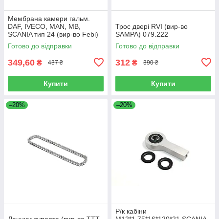
Мембрана камери гальм.
DAF, IVECO, MAN, MB,
Трос двері RVI (вир-во
SCANIA тип 24 (вир-во Febi)
SAMPA) 079.222
07103
Готово до відправки
Готово до відправки
349,60
312
₴
₴
437 ₴
390 ₴
Купити
Купити
–20%
–20%
Р/к кабіни
Ланцюг супорта (вир-во TTT-
M12*1,75*16*120*21 SCANIA