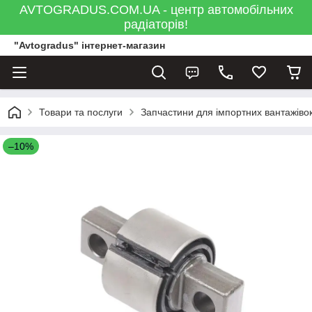
AVTOGRADUS.COM.UA - центр автомобільних
радіаторів!
"Avtogradus" інтернет-магазин
Товари та послуги
Запчастини для імпортних вантажівок
–10%