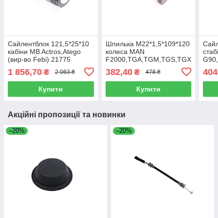
Сайлентблок 121,5*25*10
Шпилька М22*1,5*109*120
Сайл
кабіни MB Actros,Atego
колеса MAN
стаб
(вир-во Febi) 21775
F2000,TGA,TGM,TGS,TGX
G90,
(вир-во Febi) 43538
105
1 856,70
382,40
404
₴
₴
2 063 ₴
478 ₴
Купити
Купити
Акційні пропозиції та новинки
–20%
–20%