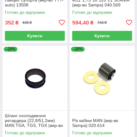
auto) 13508
(вир-во Sampa) 040.569
Готово до відправки
Готово до відправки
352
594,40
₴
₴
440 ₴
743 ₴
Купити
Купити
–20%
–20%
Шланг охолодження
ретардера (22,8/51,2мм)
Р/к кабіни MAN (вир-во
MAN TGA, TGS, TGX (вир-во
Sampa) 020.614
Sampa) 023.258
Готово до відправки
Готово до відправки