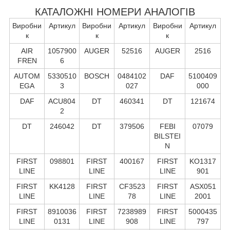
КАТАЛОЖНІ НОМЕРИ АНАЛОГІВ
Виробни
Артикул
Виробни
Артикул
Виробни
Артикул
к
к
к
AIR
1057900
AUGER
52516
AUGER
2516
FREN
6
AUTOM
5330510
BOSCH
0484102
DAF
5100409
EGA
3
027
000
DAF
ACU804
DT
460341
DT
121674
2
DT
246042
DT
379506
FEBI
07079
BILSTEI
N
FIRST
098801
FIRST
400167
FIRST
KO1317
LINE
LINE
LINE
901
FIRST
KK4128
FIRST
CF3523
FIRST
ASX051
LINE
LINE
78
LINE
2001
FIRST
8910036
FIRST
7238989
FIRST
5000435
LINE
0131
LINE
908
LINE
797