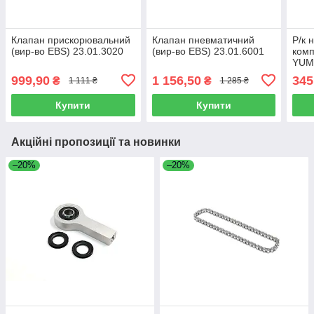
Клапан прискорювальний
Клапан пневматичний
Р/к 
(вир-во EBS) 23.01.3020
(вир-во EBS) 23.01.6001
комп
YUM
999,90
1 156,50
345
₴
₴
1 111 ₴
1 285 ₴
Купити
Купити
Акційні пропозиції та новинки
–20%
–20%