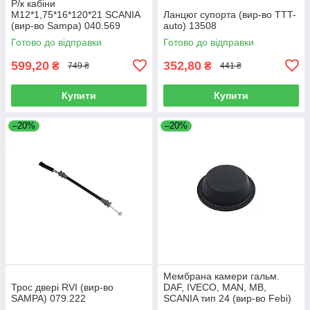
Р/к кабіни
M12*1,75*16*120*21 SCANIA
Ланцюг супорта (вир-во TTT-
(вир-во Sampa) 040.569
auto) 13508
Готово до відправки
Готово до відправки
599,20
352,80
₴
₴
749 ₴
441 ₴
Купити
Купити
–20%
–20%
Мембрана камери гальм.
Трос двері RVI (вир-во
DAF, IVECO, MAN, MB,
SAMPA) 079.222
SCANIA тип 24 (вир-во Febi)
07103