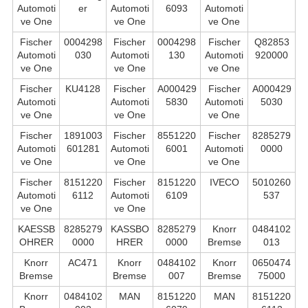
Automoti
er
Automoti
6093
Automoti
ve One
ve One
ve One
Fischer
0004298
Fischer
0004298
Fischer
Q82853
Automoti
030
Automoti
130
Automoti
920000
ve One
ve One
ve One
Fischer
KU4128
Fischer
A000429
Fischer
A000429
Automoti
Automoti
5830
Automoti
5030
ve One
ve One
ve One
Fischer
1891003
Fischer
8551220
Fischer
8285279
Automoti
601281
Automoti
6001
Automoti
0000
ve One
ve One
ve One
Fischer
8151220
Fischer
8151220
IVECO
5010260
Automoti
6112
Automoti
6109
537
ve One
ve One
KAESSB
8285279
KASSBO
8285279
Knorr
0484102
OHRER
0000
HRER
0000
Bremse
013
Knorr
AC471
Knorr
0484102
Knorr
0650474
Bremse
Bremse
007
Bremse
75000
Knorr
0484102
MAN
8151220
MAN
8151220