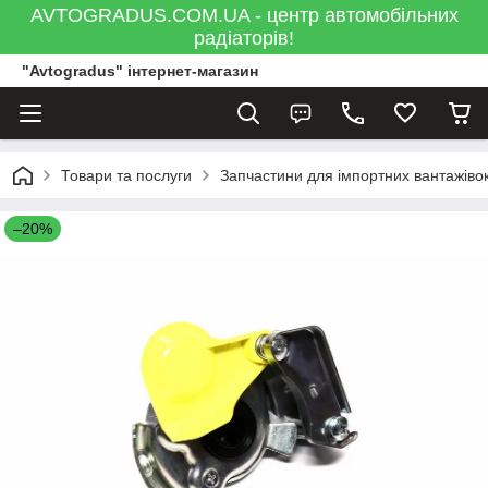
AVTOGRADUS.COM.UA - центр автомобільних
радіаторів!
"Avtogradus" інтернет-магазин
Товари та послуги
Запчастини для імпортних вантажівок
–20%