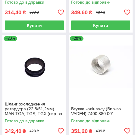
Готово до відправки
Готово до відправки
314,40
349,60
₴
₴
393 ₴
437 ₴
Купити
Купити
–20%
–20%
Шланг охолодження
ретардера (22,8/51,2мм)
Втулка колінвалу (Вир-во
MAN TGA, TGS, TGX (вир-во
VADEN) 7400 880 001
Sampa) 023.258
Готово до відправки
Готово до відправки
342,40
351,20
₴
₴
428 ₴
439 ₴