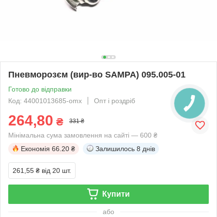
Пневморозєм (вир-во SAMPA) 095.005-01
Готово до відправки
Код: 44001013685-omx
Опт і роздріб
264,80
₴
331 ₴
Мінімальна сума замовлення на сайті — 600 ₴
Економія
66.20 ₴
Залишилось
8 днів
261,55 ₴
від 20 шт.
Купити
або