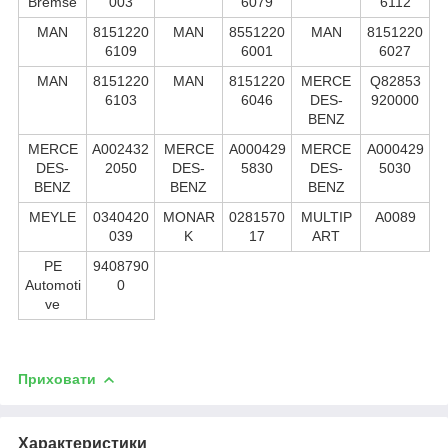
Bremse
003
6079
6112
MAN
8151220
MAN
8551220
MAN
8151220
6109
6001
6027
MAN
8151220
MAN
8151220
MERCE
Q82853
6103
6046
DES-
920000
BENZ
MERCE
A002432
MERCE
A000429
MERCE
A000429
DES-
2050
DES-
5830
DES-
5030
BENZ
BENZ
BENZ
MEYLE
0340420
MONAR
0281570
MULTIP
A0089
039
K
17
ART
PE
9408790
Automoti
0
ve
Приховати
Характеристики