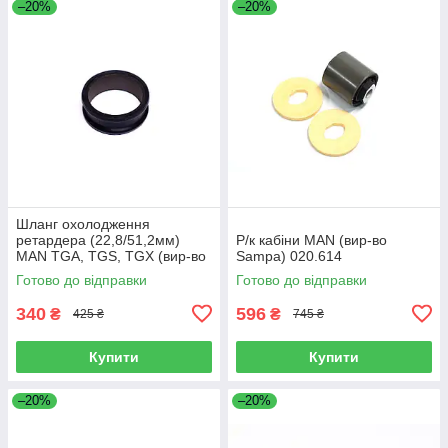
–20%
–20%
Шланг охолодження
ретардера (22,8/51,2мм)
Р/к кабіни MAN (вир-во
MAN TGA, TGS, TGX (вир-во
Sampa) 020.614
Sampa) 023.258
Готово до відправки
Готово до відправки
340
596
₴
₴
425 ₴
745 ₴
Купити
Купити
–20%
–20%