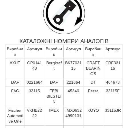
КАТАЛОЖНІ НОМЕРИ АНАЛОГІВ
Виробни
Артикул
Виробни
Артикул
Виробни
Артикул
к
к
к
AXUT
GP0141
Bergkraf
BK77031
CRAFT
CRF331
48
t
15
BEARIN
15
GS
DAF
0221664
DAF
221664
DT
464673
FAG
33115
FEBI
45340
Fersa
33115F
BILSTEI
N
Fischer
VKHB22
IMEX
IMX0632
KOYO
33115JR
Automoti
22
4990131
ve One