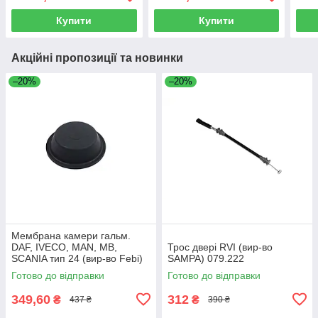
33207
Купити
Купити
Акційні пропозиції та новинки
–20%
–20%
Мембрана камери гальм.
DAF, IVECO, MAN, MB,
Трос двері RVI (вир-во
SCANIA тип 24 (вир-во Febi)
SAMPA) 079.222
07103
Готово до відправки
Готово до відправки
349,60
312
₴
₴
437 ₴
390 ₴