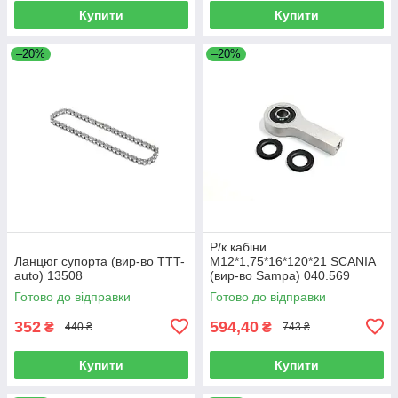
Купити
Купити
–20%
–20%
Р/к кабіни
Ланцюг супорта (вир-во TTT-
M12*1,75*16*120*21 SCANIA
auto) 13508
(вир-во Sampa) 040.569
Готово до відправки
Готово до відправки
352
594,40
₴
₴
440 ₴
743 ₴
Купити
Купити