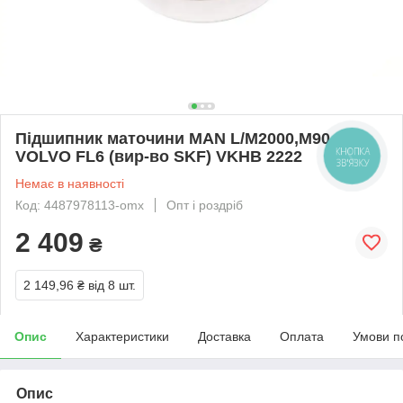
Підшипник маточини MAN L/M2000,M90,
VOLVO FL6 (вир-во SKF) VKHB 2222
КНОПКА
ЗВ'ЯЗКУ
Немає в наявності
Код: 4487978113-omx
Опт і роздріб
2 409
₴
2 149,96 ₴
від 8 шт.
Опис
Характеристики
Доставка
Оплата
Умови п
Опис