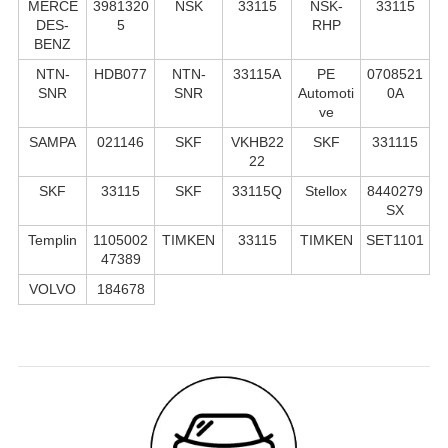
MERCE
3981320
NSK
33115
NSK-
33115
DES-
5
RHP
BENZ
NTN-
HDB077
NTN-
33115A
PE
0708521
SNR
SNR
Automoti
0A
ve
SAMPA
021146
SKF
VKHB22
SKF
331115
22
SKF
33115
SKF
33115Q
Stellox
8440279
SX
Templin
1105002
TIMKEN
33115
TIMKEN
SET1101
47389
VOLVO
184678