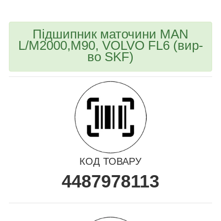
Підшипник маточини MAN
L/M2000,M90, VOLVO FL6 (вир-
во SKF)
КОД ТОВАРУ
4487978113