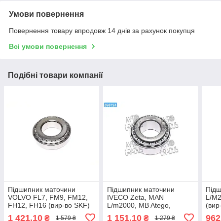
Умови повернення
Повернення товару впродовж 14 днів за рахунок покупця
Всі умови повернення
Подібні товари компанії
Підшипник маточини
Підшипник маточини
Під
VOLVO FL7, FM9, FM12,
IVECO Zeta, MAN
L/M2
FH12, FH16 (вир-во SKF)
L/m2000, MB Atego,
(вир
VKHB2036
RENAULT Midliner, VOLVO
1 421,10
1 151,10
962
₴
₴
1 579 ₴
1 279 ₴
Fl6, SAF (вир-во FAG)