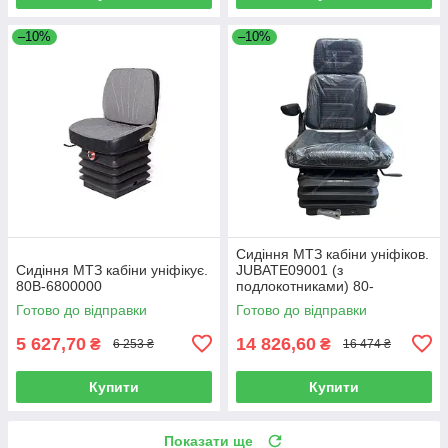
–10%
–10%
Сидіння МТЗ кабіни уніфіков.
Сидіння МТЗ кабіни уніфікує.
JUBATE09001 (з
80В-6800000
подлокотниками) 80-
6800010-01 (вир-во Юбана,
Готово до відправки
Готово до відправки
Литва) 2011826
5 627,70
14 826,60
₴
₴
6 253 ₴
16 474 ₴
Купити
Купити
Показати ще