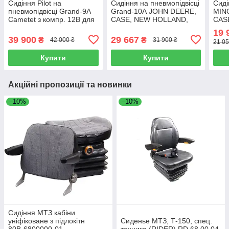
Сидіння Pilot на
Сидіння на пневмопідвісці
Сиді
пневмопідвісці Grand-9A
Grand-10А JOHN DEERE,
MIN
Cametet з компр. 12В для
CASE, NEW HOLLAND,
CAS
John Deere, Case, Claas,
CLAAS (Cametet)
CLAA
19 
New Holland, МТЗ, 69905-
44
39 900
29 667
₴
₴
42 000 ₴
31 900 ₴
21 05
55
Купити
Купити
Акційні пропозиції та новинки
–10%
–10%
Сидіння МТЗ кабіни
уніфіковане з підлокітн
Сиденье МТЗ, Т-150, спец.
80В-6800000-01
техника (RIDER) RD.68.00.04