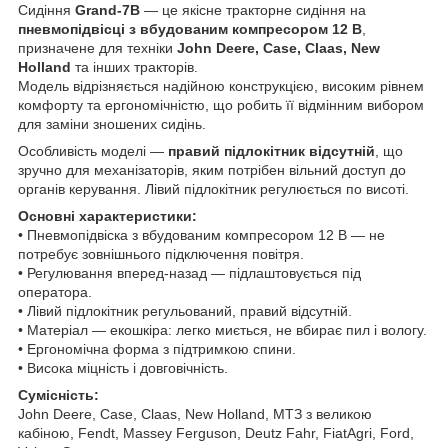
Сидіння
Grand-7B
— це якісне тракторне сидіння на
пневмопідвісці з вбудованим компресором 12 В
,
призначене для техніки
John Deere, Case, Claas, New
Holland
та інших тракторів.
Модель відрізняється надійною конструкцією, високим рівнем
комфорту та ергономічністю, що робить її відмінним вибором
для заміни зношених сидінь.
Особливість моделі —
правий підлокітник відсутній
, що
зручно для механізаторів, яким потрібен вільний доступ до
органів керування. Лівий підлокітник регулюється по висоті.
Основні характеристики:
• Пневмопідвіска з вбудованим компресором 12 В — не
потребує зовнішнього підключення повітря.
• Регулювання вперед-назад — підлаштовується під
оператора.
• Лівий підлокітник регульований, правий відсутній.
• Матеріал — екошкіра: легко миється, не вбирає пил і вологу.
• Ергономічна форма з підтримкою спини.
• Висока міцність і довговічність.
Сумісність:
John Deere, Case, Claas, New Holland, МТЗ з великою
кабіною, Fendt, Massey Ferguson, Deutz Fahr, FiatAgri, Ford,