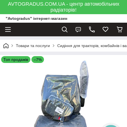
AVTOGRADUS.COM.UA - центр автомобільних
радіаторів!
"Avtogradus" інтернет-магазин
Товари та послуги
Сидіння для тракторів, комбайнів і в
Топ продажів
–7%