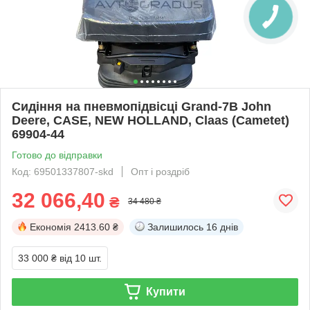
Сидіння на пневмопідвісці Grand-7В John
Deere, CASE, NEW HOLLAND, Claas (Cametet)
69904-44
Готово до відправки
Код: 69501337807-skd
Опт і роздріб
32 066,40
₴
34 480 ₴
Економія
2413.60 ₴
Залишилось
16 днів
33 000 ₴
від 10 шт.
Купити