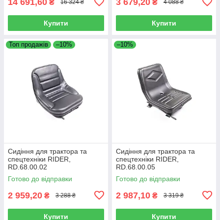
14 691,60
3 679,20
₴
₴
16 324 ₴
4 088 ₴
Купити
Купити
Топ продажів
–10%
–10%
Сидіння для трактора та
Сидіння для трактора та
спецтехніки RIDER,
спецтехніки RIDER,
RD.68.00.02
RD.68.00.05
Готово до відправки
Готово до відправки
2 959,20
2 987,10
₴
₴
3 288 ₴
3 319 ₴
Купити
Купити