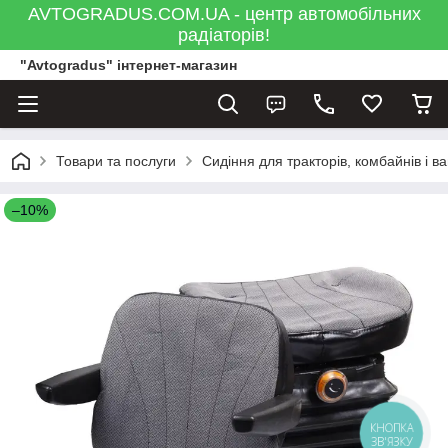
AVTOGRADUS.COM.UA - центр автомобільних
радіаторів!
"Avtogradus" інтернет-магазин
Товари та послуги
Сидіння для тракторів, комбайнів і в
–10%
КНОПКА
ЗВ'ЯЗКУ