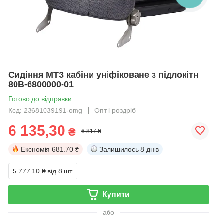
Сидіння МТЗ кабіни уніфіковане з підлокітн
80В-6800000-01
Готово до відправки
Код: 23681039191-omg
Опт і роздріб
6 135,30
₴
6 817 ₴
Економія
681.70 ₴
Залишилось
8 днів
5 777,10 ₴
від 8 шт.
Купити
або