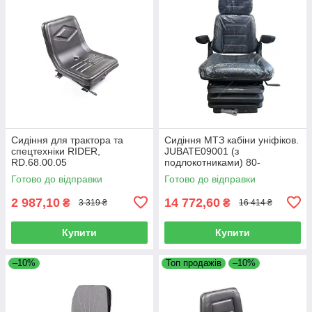
Сидіння для трактора та
Сидіння МТЗ кабіни уніфіков.
спецтехніки RIDER,
JUBATE09001 (з
RD.68.00.05
подлокотниками) 80-
6800010-01 (вир-во Юбана,
Готово до відправки
Готово до відправки
Литва) 2011826
2 987,10
14 772,60
₴
₴
3 319 ₴
16 414 ₴
Купити
Купити
–10%
Топ продажів
–10%