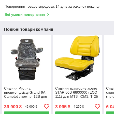
Повернення товару впродовж 14 днів за рахунок покупця
Всі умови повернення
Подібні товари компанії
Сидіння Pilot на
Сидіння тракторне жовте
Сиді
пневмопідвісці Grand-9A
STAR 80В-6800000 (ECO
спин
Cametet з компр. 12В для
111) для МТЗ, ЮМЗ, Т-25
(пр.о
John Deere, Case, Claas,
80В-
New Holland, МТЗ, 69905-
39 900
3 995
6 0
₴
₴
42 000 ₴
4 250 ₴
55