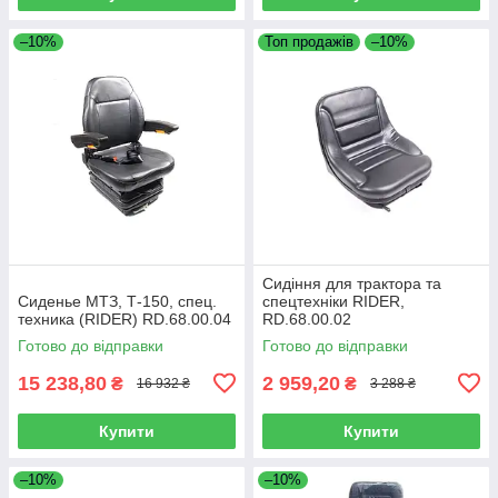
–10%
Топ продажів
–10%
Сидіння для трактора та
Сиденье МТЗ, Т-150, спец.
спецтехніки RIDER,
техника (RIDER) RD.68.00.04
RD.68.00.02
Готово до відправки
Готово до відправки
15 238,80
2 959,20
₴
₴
16 932 ₴
3 288 ₴
Купити
Купити
–10%
–10%