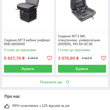
Сидіння МТЗ МК,
Сидіння МТЗ кабіни уніфікує.
спецтехніка, універсальне
80В-6800000
(RIDER), RD.68.00.06
Готово до відправки
Готово до відправки
5 627,70
3 070,80
₴
₴
6 253 ₴
3 412 ₴
Купити
Купити
Показати ще
Про нас
99% позитивних з 125 відгуків за рік