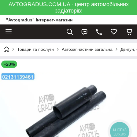
AVTOGRADUS.COM.UA - центр автомобільних
радіаторів!
"Avtogradus" інтернет-магазин
Товари та послуги
Автозапчастини загальна
Двигун,
–20%
КНОПКА
ЗВ'ЯЗКУ