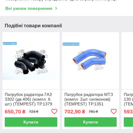
Всі умови повернення
Подібні товари компанії
Патрубок радіатора ГАЗ
Патрубок радіатора МТЗ
Патр
3302 (дв.406) (компл. 6
(компл. 2шт. силіконові)
130 
шт.) (TEMPEST) TP.1379
(TEMPEST) TP.1351
(TE
650,70
702,90
593
₴
₴
723 ₴
781 ₴
Купити
Купити