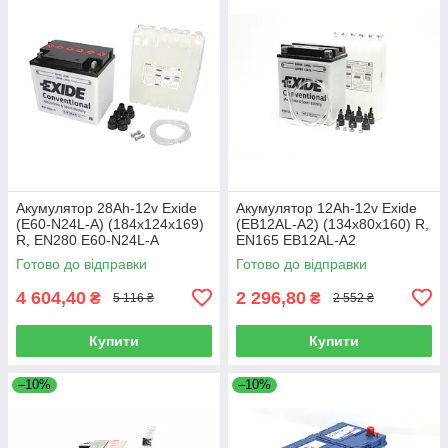
Акумулятор 28Ah-12v Exide
Акумулятор 12Ah-12v Exide
(E60-N24L-A) (184х124х169)
(EB12AL-A2) (134х80х160) R,
R, EN280 E60-N24L-A
EN165 EB12AL-A2
Готово до відправки
Готово до відправки
4 604,40
2 296,80
₴
₴
5 116 ₴
2 552 ₴
Купити
Купити
–10%
–10%