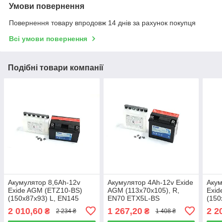
Умови повернення
Повернення товару впродовж 14 днів за рахунок покупця
Всі умови повернення
Подібні товари компанії
Акумулятор 8,6Ah-12v
Акумулятор 4Ah-12v Exide
Акум
Exide AGM (ETZ10-BS)
AGM (113х70х105), R,
Exid
(150х87х93) L, EN145
EN70 ETX5L-BS
(150
ETZ10-BS
ETZ
2 010,60
1 267,20
2 2
₴
₴
2 234 ₴
1 408 ₴