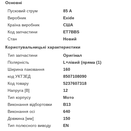
Основні
Пусковий струм
85 А
Виробник
Exide
Країна виробник
США
Код запчастини
ET7BBS
Стан
Новий
Користувальницькі характеристики
Тип запчастини
Оригінал
Полярність
L+лівий (пряма (1)
Ширина паковання
160
код УКТЗЕД
8507108090
Код товару
5237607318
Напруга [В]
12
Тип корпусу
Мото
Виконання відбортовки
B13
Виконання осі
640
Довжина [мм]
150
Тип полюсного виводу
EN