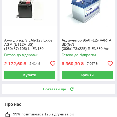
Акумулятор 9,5Ah-12v Exide
Акумулятор 95Ah-12v VARTA
AGM (ET12A-BS)
BD(G7)
(150х87х105) L, EN130
(306х173х225),R,EN830 Азія
ET12A-BS
595 404 083
Готово до відправки
Готово до відправки
2 172,60
6 360,30
₴
₴
2 414 ₴
7 067 ₴
Купити
Купити
Показати ще
Про нас
99% позитивних з 125 відгуків за рік