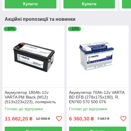
Купити
Купити
Акційні пропозиції та новинки
–10%
–10%
Акумулятор 180Ah-12v
Акумулятор 70Ah-12v VARTA
VARTA PM Black (M12)
BD EFB (278х175х190), R,
(513х223х223), полярність
EN760 570 500 076
зворотна (3), EN1400 680 011
Готово до відправки
Готово до відправки
140
11 662,20
6 360,30
₴
₴
12 958 ₴
7 067 ₴