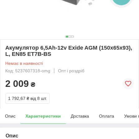
Акумулятор 6,5Ah-12v Exide AGM (150х65х93),
L, EN85 ET7B-BS
Немає в наявності
Код: 5237607318-omg
Опт і роздріб
2 009
₴
1 792,67 ₴
від 8 шт.
Опис
Характеристики
Доставка
Оплата
Умови 
Опис