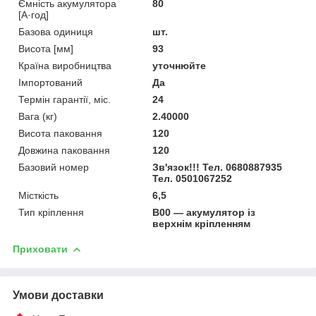
Ємність акумулятора
80
[А·год]
Базова одиниця
шт.
Висота [мм]
93
Країна виробництва
уточнюйте
Імпортований
Да
Термін гарантії, міс.
24
Вага (кг)
2.40000
Висота паковання
120
Довжина паковання
120
Базовий номер
Зв'язок!!! Тел. 0680887935
Тел. 0501067252
Місткість
6,5
Тип кріплення
B00 — акумулятор із
верхнім кріпленням
Приховати
Умови доставки