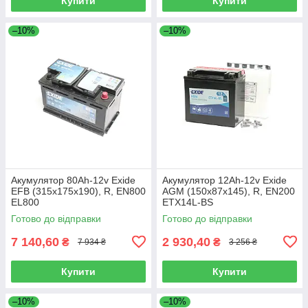
Купити
Купити
–10%
–10%
Акумулятор 80Ah-12v Exide
Акумулятор 12Ah-12v Exide
EFB (315х175х190), R, EN800
AGM (150х87х145), R, EN200
EL800
ETX14L-BS
Готово до відправки
Готово до відправки
7 140,60
2 930,40
₴
₴
7 934 ₴
3 256 ₴
Купити
Купити
–10%
–10%