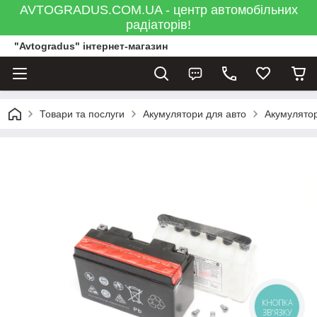
AVTOGRADUS.COM.UA - центр автомобільних
радіаторів!
"Avtogradus" інтернет-магазин
Товари та послуги
Акумулятори для авто
Акумулятор
КНОПКА
ЗВ'ЯЗКУ