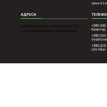
Шина 9,5-3
+380 (68)
м. Київ, вулиця вул. Волноваська,10,
Київстар
Солом'янський район, Київ, Україна
+380 (50)
Vodafone
+380 (63)
Life Viber