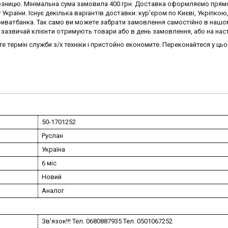
розницю. Мінімальна сума замовила 400 грн. Доставка оформляємо прям
України. Існує декілька варіантів доставки: кур'єром по Києві, Укріпко
иватбанка. Так само ви можете забрати замовлення самостійно в нашо
, зазвичай клієнти отримують товари або в день замовлення, або на нас
е термін служби з/х техніки і пристойно економите. Переконайтеся у цьо
50-1701252
Руслан
Україна
6 міс
Новий
Аналог
Зв'язок!!! Тел. 0680887935 Тел. 0501067252