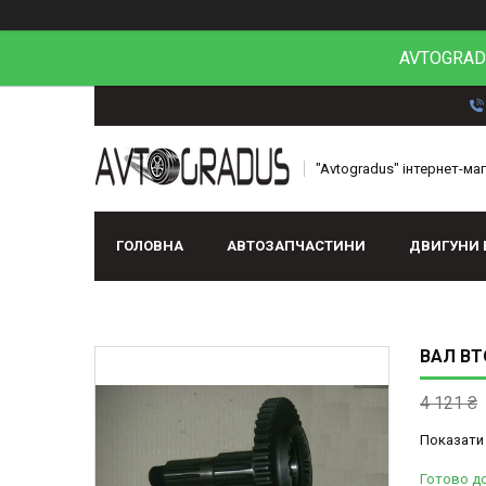
AVTOGRADU
"Avtogradus" інтернет-ма
ГОЛОВНА
АВТОЗАПЧАСТИНИ
ДВИГУНИ 
ВАЛ ВТ
4 121 ₴
Показати 
Готово д