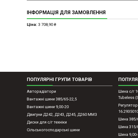
ІНФОРМАЦІЯ ДЛЯ ЗАМОВЛЕННЯ
Ціна:
3 708,90 ₴
ПОПУЛЯРНІ ГРУПИ ТОВАРІВ
ПОПУЛЯ
Авторадіатори
Шина с/г 1
Tubeless 
Вантажні шини 385/65-22,5
Регулятор
Вантажні шини 9,00-20
16.293501
Двигуни Д242, Д243, Д245, Д260 ММЗ
Шина 385/
Диски для с/г техніки
Шина 315/
Сільськогосподарські шини
Шина 9,00