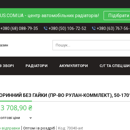
S.COM.UA - центр автомобільних радіаторів!
Підібрати
+380 (68) 088-79-35
+380 (50) 106-72-52
+380 (63) 767-56
газин
В ЗБОРІ
РАДІАТОРИ
АКУМУЛЯТОРИ
С/Г ТА СПЕЦ Ш
ОРИННИЙ БЕЗ ГАЙКИ (ПР-ВО РУЛАН-КОММЛЕКТ), 50-170
3 708,90 ₴
оптові ціни
о відправки
Оптом і в роздріб
Код:
73040-avt