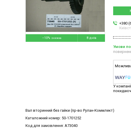
+380 (
Київс
–10%
8 днів
повернен
У компані
покидаюч
Вал вторинний без гайки (пр-во Рулан-Коммлект)
Каталожний номер: 50-1701252
Код для замовлення: A73040