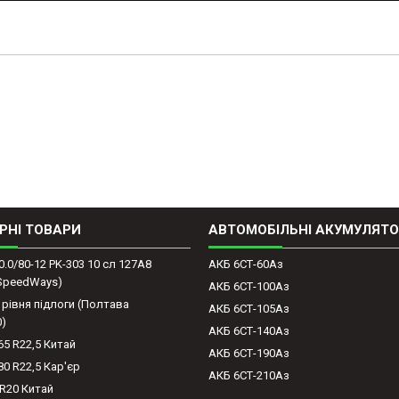
РНІ ТОВАРИ
АВТОМОБІЛЬНІ АКУМУЛЯТ
0.0/80-12 PK-303 10 сл 127A8
АКБ 6СТ-60Аз
(SpeedWays)
АКБ 6СТ-100Аз
 рівня підлоги (Полтава
АКБ 6СТ-105Аз
0)
АКБ 6СТ-140Аз
65 R22,5 Китай
АКБ 6СТ-190Аз
80 R22,5 Кар'єр
АКБ 6СТ-210Аз
-R20 Китай