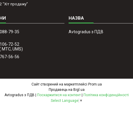
2 "Хіт продажу"
 088-79-35
Avtogradus з ПДВ
 106-72-52
( МТС, UMS)
 767-56-56
Сайт створений на маркетплейсі
Prom.ua
Продавець на Bigl.ua
Avtogradus з ПДВ |
Поскаржитися на контент
|
Політика конфіденційності
Select Language
▼