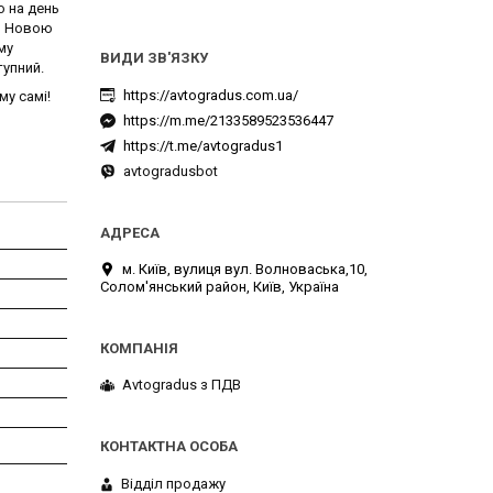
о на день
ю, Новою
му
тупний.
https://avtogradus.com.ua/
му самі!
https://m.me/2133589523536447
https://t.me/avtogradus1
avtogradusbot
м. Київ, вулиця вул. Волноваська,10,
Солом'янський район, Київ, Україна
Avtogradus з ПДВ
Відділ продажу