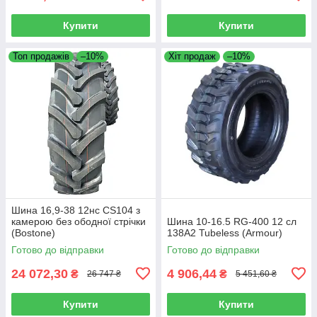
Купити
Купити
Топ продажів
–10%
Хіт продаж
–10%
Шина 16,9-38 12нс CS104 з
камерою без ободної стрічки
Шина 10-16.5 RG-400 12 сл
(Bostone)
138A2 Tubeless (Armour)
Готово до відправки
Готово до відправки
24 072,30
4 906,44
₴
₴
26 747 ₴
5 451,60 ₴
Купити
Купити