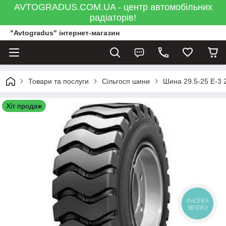
AVTOGRADUS.COM.UA - центр автомобільних
радіаторів!
"Avtogradus" інтернет-магазин
Товари та послуги
Сільгосп шини
Шина 29.5-25 E-3 
Хіт продаж
КНОПКА
ЗВ'ЯЗКУ