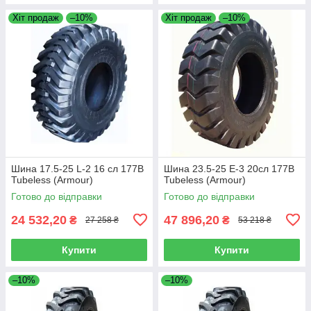
Хіт продаж
–10%
Хіт продаж
–10%
Шина 17.5-25 L-2 16 сл 177B
Шина 23.5-25 E-3 20сл 177B
Tubeless (Armour)
Tubeless (Armour)
Готово до відправки
Готово до відправки
24 532,20
47 896,20
₴
₴
27 258 ₴
53 218 ₴
Купити
Купити
–10%
–10%