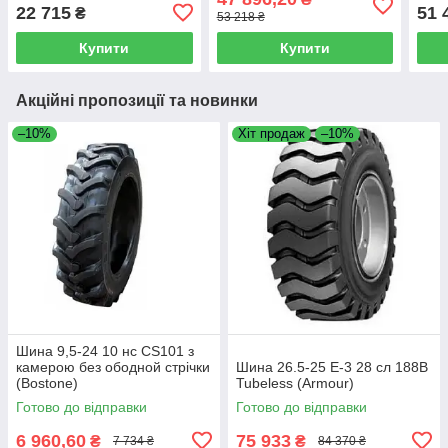
22 715
51 
₴
53 218 ₴
Купити
Купити
Акційні пропозиції та новинки
–10%
Хіт продаж
–10%
Шина 9,5-24 10 нс CS101 з
камерою без ободной стрічки
Шина 26.5-25 E-3 28 сл 188B
(Bostone)
Tubeless (Armour)
Готово до відправки
Готово до відправки
6 960,60
75 933
₴
₴
7 734 ₴
84 370 ₴