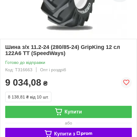
Шина з/х 11.2-24 (280/85-24) GripKing 12 сл
122A6 TT (SpeedWays)
Готово до відправки
Код: T316663
Опт і роздріб
9 034,08
₴
8 138,81 ₴
від 10 шт.
Купити
або
Купити з