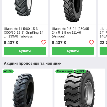
Шина з/х 11.5/80-15.3
Шина з/х 9.5-24 (230/95-
Шина
(300/80-15.3) GripKing 14
24) R-1 8 сл 111A6
24) 
сл 139A8 Tubeless
(Armour)
148A
(SpeedWays)
(Sp
8 437
8 437
22 
₴
₴
Купити
Купити
Акційні пропозиції та новинки
–10%
Хіт продаж
–10%