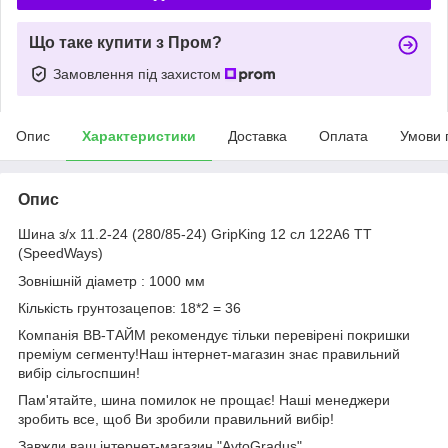
Що таке купити з Пром?
Замовлення під захистом
Опис
Характеристики
Доставка
Оплата
Умови 
Опис
Шина з/х 11.2-24 (280/85-24) GripKing 12 сл 122A6 TT
(SpeedWays)
Зовнішній діаметр : 1000 мм
Кількість грунтозацепов: 18*2 = 36
Компанія ВВ-ТАЙМ рекомендує тільки перевірені покришки
преміум сегменту!Наш інтернет-магазин знає правильний
вибір сільгоспшин!
Пам'ятайте, шина помилок не прощає! Наші менеджери
зробить все, щоб Ви зробили правильний вибір!
Завжди ваш інтернет-магазин "AvtoGradus".