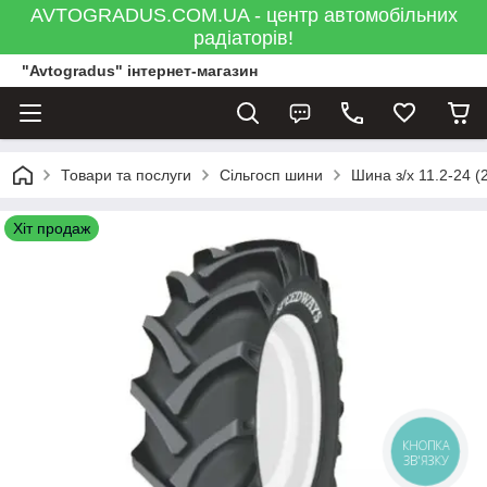
AVTOGRADUS.COM.UA - центр автомобільних
радіаторів!
"Avtogradus" інтернет-магазин
Товари та послуги
Сільгосп шини
Шина з/х 11.2-24 (
Хіт продаж
КНОПКА
ЗВ'ЯЗКУ