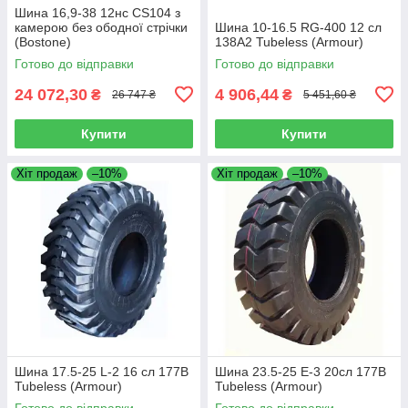
Шина 16,9-38 12нс CS104 з
камерою без ободної стрічки
Шина 10-16.5 RG-400 12 сл
(Bostone)
138A2 Tubeless (Armour)
Готово до відправки
Готово до відправки
24 072,30
4 906,44
₴
₴
26 747 ₴
5 451,60 ₴
Купити
Купити
Хіт продаж
–10%
Хіт продаж
–10%
Шина 17.5-25 L-2 16 сл 177B
Шина 23.5-25 E-3 20сл 177B
Tubeless (Armour)
Tubeless (Armour)
Готово до відправки
Готово до відправки