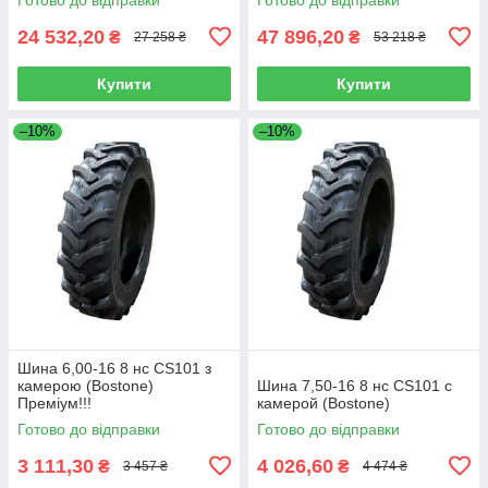
24 532,20
47 896,20
₴
₴
27 258 ₴
53 218 ₴
Купити
Купити
–10%
–10%
Шина 6,00-16 8 нс CS101 з
камерою (Bostone)
Шина 7,50-16 8 нс CS101 с
Преміум!!!
камерой (Bostone)
Готово до відправки
Готово до відправки
3 111,30
4 026,60
₴
₴
3 457 ₴
4 474 ₴