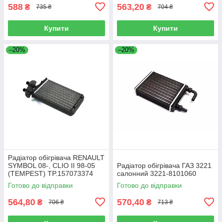
588
563,20
₴
₴
735 ₴
704 ₴
Купити
Купити
–20%
–20%
Радіатор обігрівача RENAULT
SYMBOL 08-, CLIO II 98-05
Радіатор обігрівача ГАЗ 3221
(TEMPEST) TP.157073374
салонний 3221-8101060
Готово до відправки
Готово до відправки
564,80
570,40
₴
₴
706 ₴
713 ₴