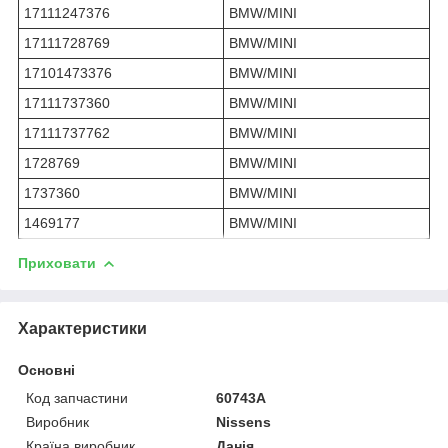
17111247376
BMW/MINI
17111728769
BMW/MINI
17101473376
BMW/MINI
17111737360
BMW/MINI
17111737762
BMW/MINI
1728769
BMW/MINI
1737360
BMW/MINI
1469177
BMW/MINI
Приховати
Характеристики
Основні
Код запчастини
60743A
Виробник
Nissens
Країна виробник
Данія