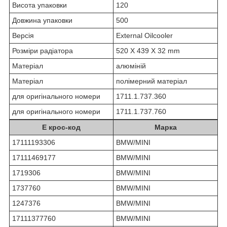
Висота упаковки
120
Довжина упаковки
500
Версія
External Oilcooler
Розміри радіатора
520 X 439 X 32 mm
Матеріал
алюміній
Матеріал
полімерний матеріал
для оригінального номери
1711.1.737.360
для оригінального номери
1711.1.737.760
Е крос-код
Марка
17111193306
BMW/MINI
17111469177
BMW/MINI
1719306
BMW/MINI
1737760
BMW/MINI
1247376
BMW/MINI
17111377760
BMW/MINI