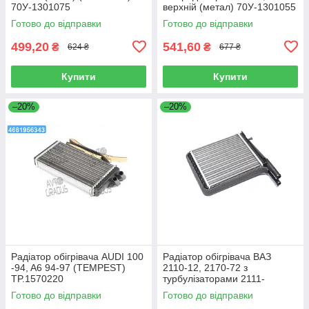
70У-1301075
верхній (метал) 70У-1301055
Готово до відправки
Готово до відправки
499,20
541,60
₴
₴
624 ₴
677 ₴
Купити
Купити
–20%
–20%
Радіатор обігрівача AUDI 100
Радіатор обігрівача ВАЗ
-94, A6 94-97 (TEMPEST)
2110-12, 2170-72 з
TP.1570220
турбулізаторами 2111-
8101060t
Готово до відправки
Готово до відправки