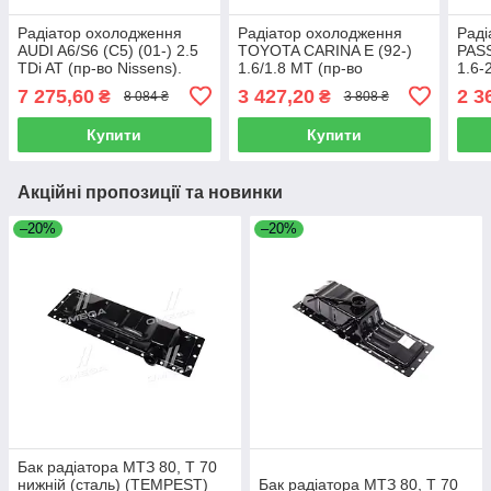
Радіатор охолодження
Радіатор охолодження
Раді
AUDI A6/S6 (C5) (01-) 2.5
TOYOTA CARINA E (92-)
PASS
TDi AT (пр-во Nissens).
1.6/1.8 MT (пр-во
1.6-
60423A
Nissens). 64838A
651
7 275,60
3 427,20
2 3
₴
₴
8 084 ₴
3 808 ₴
Купити
Купити
Акційні пропозиції та новинки
–20%
–20%
Бак радіатора МТЗ 80, Т 70
нижній (сталь) (TEMPEST)
Бак радіатора МТЗ 80, Т 70