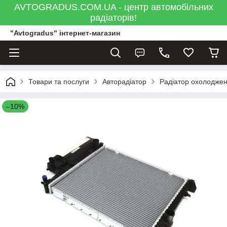
AVTOGRADUS.COM.UA - центр автомобільних
радіаторів!
"Avtogradus" інтернет-магазин
Товари та послуги
Авторадіатор
Радіатор охолоджен
–10%