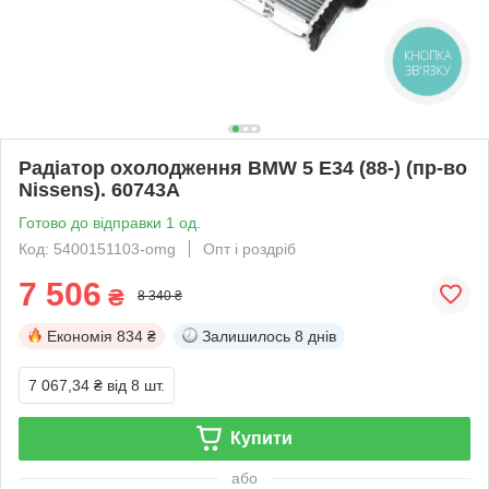
КНОПКА
ЗВ'ЯЗКУ
Радіатор охолодження BMW 5 E34 (88-) (пр-во
Nissens). 60743A
Готово до відправки 1 од.
Код: 5400151103-omg
Опт і роздріб
7 506
₴
8 340 ₴
Економія
834 ₴
Залишилось
8 днів
7 067,34 ₴
від 8 шт.
Купити
або