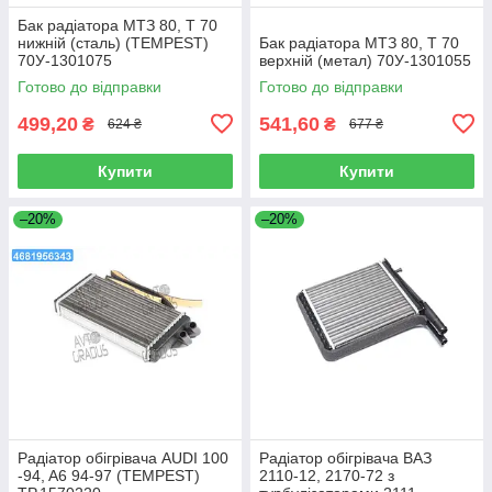
Бак радіатора МТЗ 80, Т 70
нижній (сталь) (TEMPEST)
Бак радіатора МТЗ 80, Т 70
70У-1301075
верхній (метал) 70У-1301055
Готово до відправки
Готово до відправки
499,20
541,60
₴
₴
624 ₴
677 ₴
Купити
Купити
–20%
–20%
Радіатор обігрівача AUDI 100
Радіатор обігрівача ВАЗ
-94, A6 94-97 (TEMPEST)
2110-12, 2170-72 з