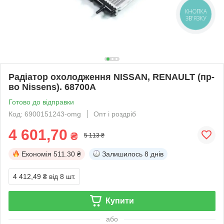
КНОПКА
ЗВ'ЯЗКУ
Радіатор охолодження NISSAN, RENAULT (пр-
во Nissens). 68700A
Готово до відправки
Код: 6900151243-omg
Опт і роздріб
4 601,70
₴
5 113 ₴
Економія
511.30 ₴
Залишилось
8 днів
4 412,49 ₴
від 8 шт.
Купити
або