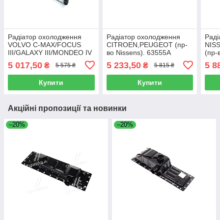
Радіатор охолодження
Радіатор охолодження
Раді
VOLVO C-MAX/FOCUS
CITROEN,PEUGEOT (пр-
NIS
III/GALAXY III/MONDEO IV
во Nissens). 63555A
(пр-
(пр-во Nissens). 65615A
5 017,50
5 233,50
5 8
₴
₴
5 575 ₴
5 815 ₴
Купити
Купити
Акційні пропозиції та новинки
–20%
–20%