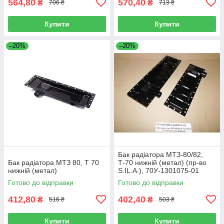
564,80
570,40
₴
₴
706 ₴
713 ₴
Купити
Купити
–20%
–20%
Бак радіатора МТЗ-80/82,
Бак радіатора МТЗ 80, Т 70
Т-70 нижній (метал) (пр-во
нижній (метал)
S.IL.A.), 70У-1301075-01
Готово до відправки
Готово до відправки
412,80
402,40
₴
₴
516 ₴
503 ₴
Купити
Купити