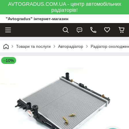
AVTOGRADUS.COM.UA - центр автомобільних
радіаторів!
"Avtogradus" інтернет-магазин
Товари та послуги
Авторадіатор
Радіатор охолоджен
–10%