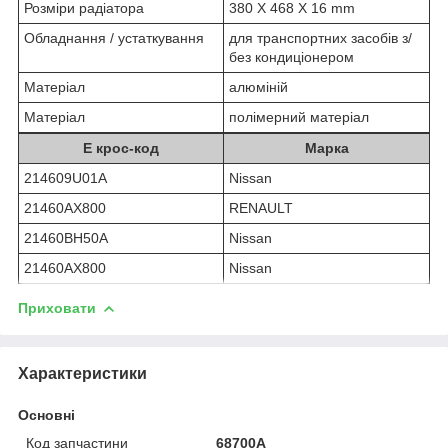
Розміри радіатора
380 X 468 X 16 mm
Обладнання / устаткування
для транспортних засобів з/
без кондиціонером
Матеріал
алюміній
Матеріал
полімерний матеріал
Е крос-код
Марка
214609U01A
Nissan
21460AX800
RENAULT
21460BH50A
Nissan
21460AX800
Nissan
Приховати
Характеристики
Основні
Код запчастини
68700A