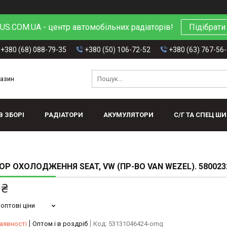
S.COM.UA - центр автомобільних радіаторів!
Підібрати
+380 (68) 088-79-35
+380 (50) 106-72-52
+380 (63) 767-56
газин
В ЗБОРІ
РАДІАТОРИ
АКУМУЛЯТОРИ
С/Г ТА СПЕЦ Ш
ОР ОХОЛОДЖЕННЯ SEAT, VW (ПР-ВО VAN WEZEL). 580023
 ₴
оптові ціни
аявності
Оптом і в роздріб
Код:
53131046424-omg