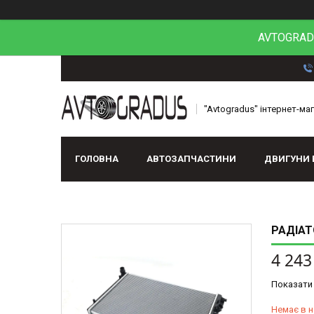
AVTOGRADU
"Avtogradus" інтернет-ма
ГОЛОВНА
АВТОЗАПЧАСТИНИ
ДВИГУНИ 
РАДІАТ
4 243
Показати 
Немає в н