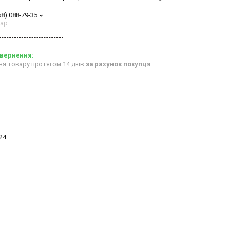
68) 088-79-35
тар
ня товару протягом 14 днів
за рахунок покупця
bvd_ggl
24