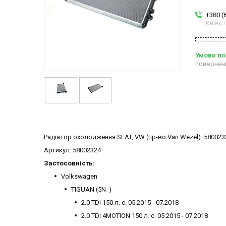
+380 (
Київс
повернен
Радіатор охолодження SEAT, VW (пр-во Van Wezel). 580023
Артикул: 58002324
Застосовність:
Volkswagen
TIGUAN (5N_)
2.0 TDI 150 л. с. 05.2015 - 07.2018
2.0 TDI 4MOTION 150 л. с. 05.2015 - 07.2018