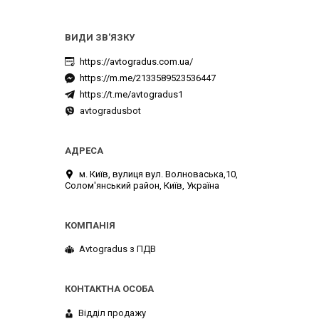
https://avtogradus.com.ua/
https://m.me/2133589523536447
https://t.me/avtogradus1
avtogradusbot
м. Київ, вулиця вул. Волноваська,10,
Солом'янський район, Київ, Україна
Avtogradus з ПДВ
Відділ продажу