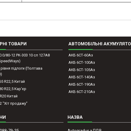
РНІ ТОВАРИ
АВТОМОБІЛЬНІ АКУМУЛЯТ
0.0/80-12 PK-303 10 сл 127A8
АКБ 6СТ-60Аз
(SpeedWays)
АКБ 6СТ-100Аз
 рівня підлоги (Полтава
АКБ 6СТ-105Аз
0)
АКБ 6СТ-140Аз
65 R22,5 Китай
АКБ 6СТ-190Аз
80 R22,5 Кар'єр
АКБ 6СТ-210Аз
-R20 Китай
2 "Хіт продажу"
 088-79-35
Avtogradus з ПДВ