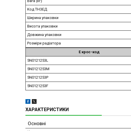
Вага (кг)
Код ТНЗЕД
Ширина упаковки
Висота упаковки
Довжина упаковки
Розміри радіатора
Е крос-код
5N0121253L
5N0121253M
5N0121253P
5N0121253F
ХАРАКТЕРИСТИКИ
Основні