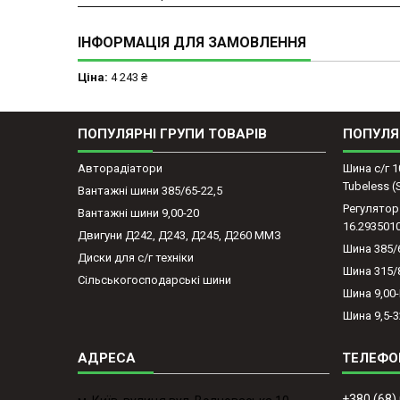
ІНФОРМАЦІЯ ДЛЯ ЗАМОВЛЕННЯ
Ціна:
4 243 ₴
ПОПУЛЯРНІ ГРУПИ ТОВАРІВ
ПОПУЛЯ
Авторадіатори
Шина с/г 1
Tubeless 
Вантажні шини 385/65-22,5
Регулятор
Вантажні шини 9,00-20
16.293501
Двигуни Д242, Д243, Д245, Д260 ММЗ
Шина 385/
Диски для с/г техніки
Шина 315/
Сільськогосподарські шини
Шина 9,00
Шина 9,5-3
+380 (68)