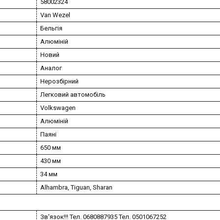
58002324
Van Wezel
Бельгія
Алюміній
Новий
Аналог
Нерозбірний
Легковий автомобіль
Volkswagen
Алюміній
Паяні
650 мм
430 мм
34 мм
Alhambra, Tiguan, Sharan
Зв'язок!!! Тел. 0680887935 Тел. 0501067252