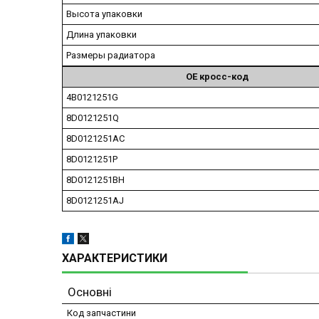
Высота упаковки
Длина упаковки
Размеры радиатора
ОЕ кросс-код
4B0121251G
8D0121251Q
8D0121251AC
8D0121251P
8D0121251BH
8D0121251AJ
ХАРАКТЕРИСТИКИ
Основні
Код запчастини