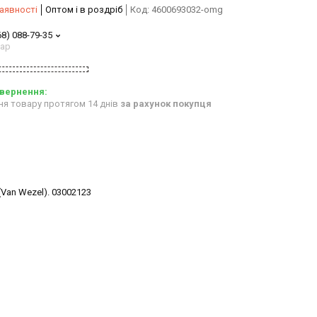
аявності
Оптом і в роздріб
Код:
4600693032-omg
68) 088-79-35
тар
ня товару протягом 14 днів
за рахунок покупця
bvd_ggl
(Van Wezel). 03002123