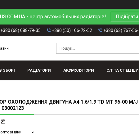
S.COM.UA - центр автомобільних радіаторів!
Підібрати
+380 (68) 088-79-35
+380 (50) 106-72-52
+380 (63) 767-56
газин
В ЗБОРІ
РАДІАТОРИ
АКУМУЛЯТОРИ
С/Г ТА СПЕЦ Ш
ОР ОХОЛОДЖЕННЯ ДВИГУНА A4 1.6/1.9 TD MT 96-00 M/J
 03002123
 ₴
оптові ціни