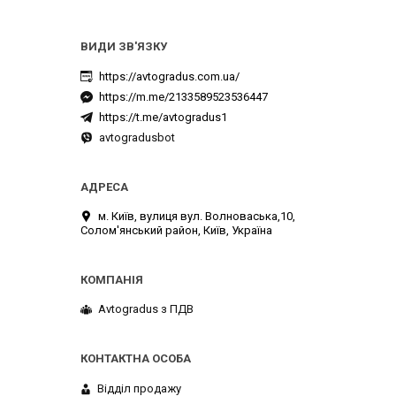
https://avtogradus.com.ua/
https://m.me/2133589523536447
https://t.me/avtogradus1
avtogradusbot
м. Київ, вулиця вул. Волноваська,10,
Солом'янський район, Київ, Україна
Avtogradus з ПДВ
Відділ продажу