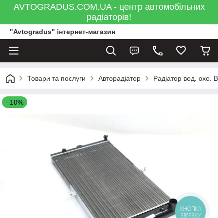
AVTOGRADUS.COM.UA - центр автомобільних
радіаторів!
"Avtogradus" інтернет-магазин
Товари та послуги
Авторадіатор
Радіатор вод. охо. В
–10%
КНОПКА
ЗВ'ЯЗКУ