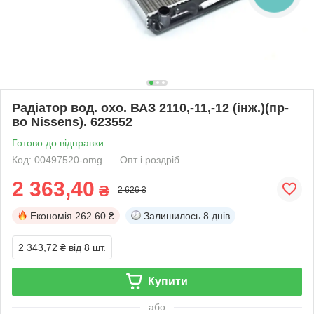
Радіатор вод. охо. ВАЗ 2110,-11,-12 (інж.)(пр-
во Nissens). 623552
Готово до відправки
Код: 00497520-omg
Опт і роздріб
2 363,40
₴
2 626 ₴
Економія
262.60 ₴
Залишилось
8 днів
2 343,72 ₴
від 8 шт.
Купити
або