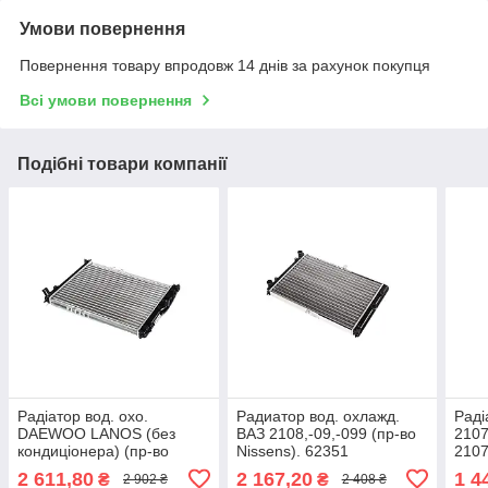
Умови повернення
Повернення товару впродовж 14 днів за рахунок покупця
Всі умови повернення
Подібні товари компанії
Радіатор вод. охо.
Радиатор вод. охлажд.
Раді
DAEWOO LANOS (без
ВАЗ 2108,-09,-099 (пр-во
2107
кондиціонера) (пр-во
Nissens). 62351
210
Nissens). 61644
2 611,80
2 167,20
1 4
₴
₴
2 902 ₴
2 408 ₴