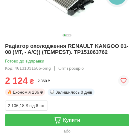
Радіатор охолодження RENAULT KANGOO 01-
08 (MT, - A/C)) (TEMPEST). TP151063762
Готово до відправки
Код: 46131031566-omg
Опт і роздріб
2 124
₴
2 360 ₴
Економія
236 ₴
Залишилось
8 днів
2 106,18 ₴
від 8 шт.
Купити
або