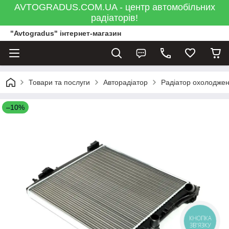
AVTOGRADUS.COM.UA - центр автомобільних
радіаторів!
"Avtogradus" інтернет-магазин
Товари та послуги
Авторадіатор
Радіатор охолодже
–10%
КНОПКА
ЗВ'ЯЗКУ