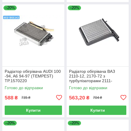
–20%
–20%
Радіатор обігрівача AUDI 100
Радіатор обігрівача ВАЗ
-94, A6 94-97 (TEMPEST)
2110-12, 2170-72 з
TP.1570220
турбулізаторами 2111-
8101060t
Готово до відправки
Готово до відправки
588
563,20
₴
₴
735 ₴
704 ₴
Купити
Купити
–20%
–20%