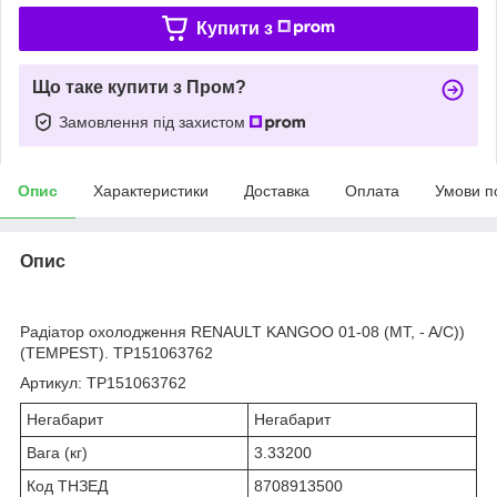
Купити з
Що таке купити з Пром?
Замовлення під захистом
Опис
Характеристики
Доставка
Оплата
Умови п
Опис
bvd_ggl
Радіатор охолодження RENAULT KANGOO 01-08 (MT, - A/C))
(TEMPEST). TP151063762
Артикул: TP151063762
Негабарит
Негабарит
Вага (кг)
3.33200
Код ТНЗЕД
8708913500