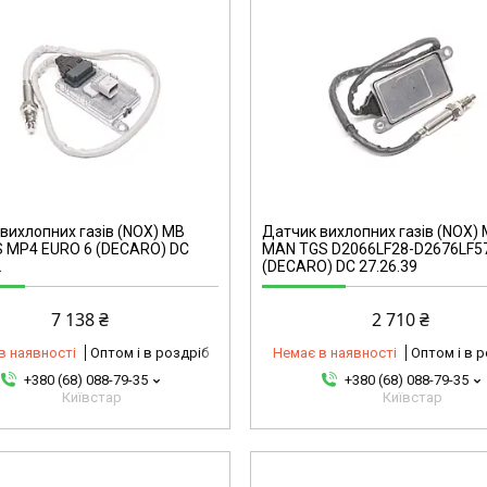
44101314851-omg
вихлопних газів (NOX) MB
Датчик вихлопних газів (NOX)
 MP4 EURO 6 (DECARO) DC
MAN TGS D2066LF28-D2676LF57
2
(DECARO) DC 27.26.39
7 138 ₴
2 710 ₴
в наявності
Оптом і в роздріб
Немає в наявності
Оптом і в 
+380 (68) 088-79-35
+380 (68) 088-79-35
Київстар
Київстар