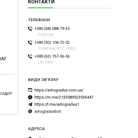
КОНТАКТИ
+380 (68) 088-79-35
Київстар
+380 (50) 106-72-52
Vodafone( МТС, UMS)
+380 (63) 767-56-56
DAF
Life Viber
https://avtogradus.com.ua/
роздріб
https://m.me/2133589523536447
https://t.me/avtogradus1
avtogradusbot