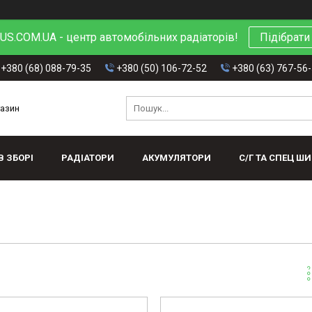
S.COM.UA - центр автомобільних радіаторів!
Підібрати
+380 (68) 088-79-35
+380 (50) 106-72-52
+380 (63) 767-56
газин
В ЗБОРІ
РАДІАТОРИ
АКУМУЛЯТОРИ
С/Г ТА СПЕЦ Ш