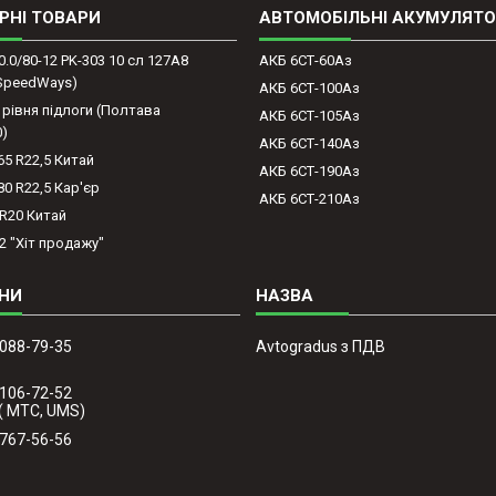
РНІ ТОВАРИ
АВТОМОБІЛЬНІ АКУМУЛЯТ
0.0/80-12 PK-303 10 сл 127A8
АКБ 6СТ-60Аз
(SpeedWays)
АКБ 6СТ-100Аз
 рівня підлоги (Полтава
АКБ 6СТ-105Аз
0)
АКБ 6СТ-140Аз
65 R22,5 Китай
АКБ 6СТ-190Аз
80 R22,5 Кар'єр
АКБ 6СТ-210Аз
-R20 Китай
2 "Хіт продажу"
 088-79-35
Avtogradus з ПДВ
 106-72-52
( МТС, UMS)
 767-56-56