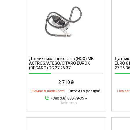
omg
44101314848-omg
Датчик вихлопних газів (NOX) MB
Датчик 
ACTROS/ATEGO/CITARO EURO 6
EURO 6
(DECARO) DC 27.26.37
27.26.3
2 710 ₴
Немає в наявності
Оптом і в роздріб
Немає 
+380 (68) 088-79-35
Київстар