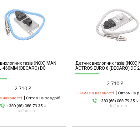
44101314850-omg
вихлопних газів (NOX) MAN
Датчик вихлопних газів (NOX)
 L-460MM (DECARO) DC
ACTROS EURO 6 (DECARO) DC 2
6
2 710 ₴
2 710 ₴
Немає в наявності
Оптом і в 
в наявності
Оптом і в роздріб
+380 (68) 088-79-35
+380 (68) 088-79-35
Київстар
Київстар