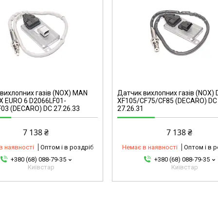
44101314843-omg
вихлопних газів (NOX) MAN
Датчик вихлопних газів (NOX) 
 EURO 6 D2066LF01-
XF105/CF75/CF85 (DECARO) DC
03 (DECARO) DC 27.26.33
27.26.31
7 138 ₴
7 138 ₴
в наявності
Оптом і в роздріб
Немає в наявності
Оптом і в 
+380 (68) 088-79-35
+380 (68) 088-79-35
Київстар
Київстар