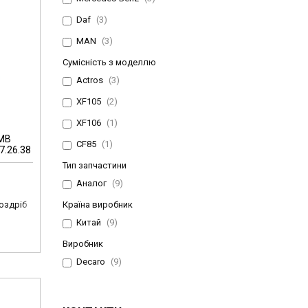
Daf
3
MAN
3
Сумісність з моделлю
Actros
3
XF105
2
XF106
1
 MB
CF85
1
7.26.38
Тип запчастини
Аналог
9
роздріб
Країна виробник
Китай
9
Виробник
Decaro
9