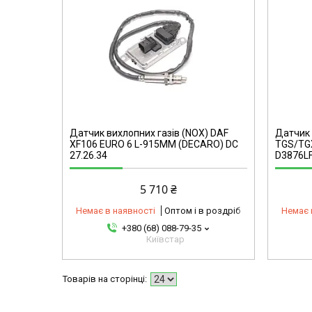
omg
44101314845-omg
Датчик вихлопних газів (NOX) DAF
Датчик 
XF106 EURO 6 L-915MM (DECARO) DC
TGS/TGX
27.26.34
D3876LF
5 710 ₴
Немає в наявності
Оптом і в роздріб
Немає 
+380 (68) 088-79-35
Київстар