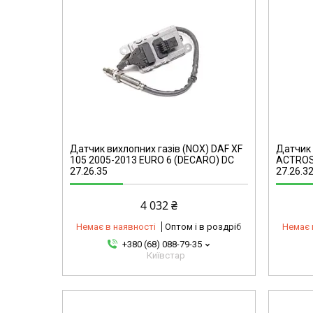
omg
44101314844-omg
Датчик вихлопних газів (NOX) DAF XF
Датчик 
105 2005-2013 EURO 6 (DECARO) DC
ACTROS
27.26.35
27.26.3
4 032 ₴
Немає в наявності
Оптом і в роздріб
Немає 
+380 (68) 088-79-35
Київстар