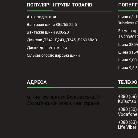
ПОПУЛЯРНІ ГРУПИ ТОВАРІВ
ПОПУЛЯ
Авторадіатори
Шина с/г 1
Tubeless 
Вантажні шини 385/65-22,5
Регулятор
Вантажні шини 9,00-20
16.293501
Двигуни Д242, Д243, Д245, Д260 ММЗ
Шина 385/
Диски для с/г техніки
Шина 315/
Сільськогосподарські шини
Шина 9,00
Шина 9,5-3
+380 (68)
м. Київ, вулиця вул. Волноваська,10,
Київстар
Солом'янський район, Київ, Україна
+380 (50)
Vodafone
+380 (63)
Life Viber