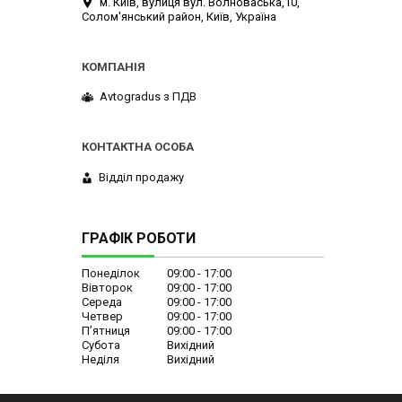
м. Київ, вулиця вул. Волноваська,10,
Солом'янський район, Київ, Україна
Avtogradus з ПДВ
Відділ продажу
ГРАФІК РОБОТИ
Понеділок
09:00
17:00
Вівторок
09:00
17:00
Середа
09:00
17:00
Четвер
09:00
17:00
Пʼятниця
09:00
17:00
Субота
Вихідний
Неділя
Вихідний