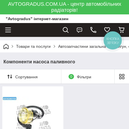
AVTOGRADUS.COM.UA - центр автомобільних
радіаторів!
"Avtogradus" інтернет-магазин
КНОПКА
ЗВ'ЯЗКУ
Товари та послуги
Автозапчастини загальна
Двигун,
Компоненти насоса паливного
Сортування
0
Фільтри