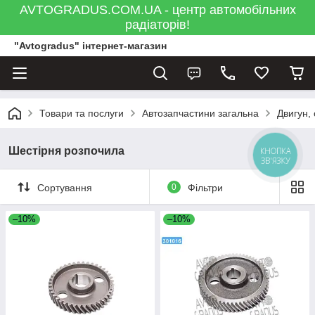
AVTOGRADUS.COM.UA - центр автомобільних
радіаторів!
"Avtogradus" інтернет-магазин
Товари та послуги
Автозапчастини загальна
Двигун,
Шестірня розпочила
КНОПКА
ЗВ'ЯЗКУ
Сортування
0
Фільтри
–10%
–10%