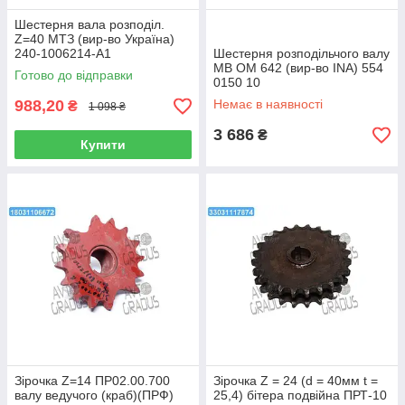
Шестерня вала розподіл.
Z=40 МТЗ (вир-во Україна)
240-1006214-А1
Шестерня розподільчого валу
MB OM 642 (вир-во INA) 554
Готово до відправки
0150 10
988,20
Немає в наявності
₴
1 098 ₴
3 686
₴
Купити
Зірочка Z=14 ПР02.00.700
Зірочка Z = 24 (d = 40мм t =
валу ведучого (краб)(ПРФ)
25,4) бітера подвійна ПРТ-10