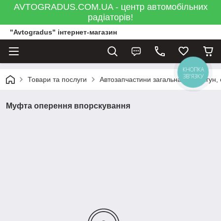
AVTOGRADUS.COM.UA - центр автомобільних
радіаторів!
"Avtogradus" інтернет-магазин
КНОПКА
ЗВ'ЯЗКУ
Товари та послуги
Автозапчастини загальна
Двигун,
Муфта оперення впорскування