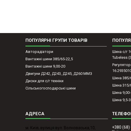
ПОПУЛЯРНІ ГРУПИ ТОВАРІВ
ПОПУЛЯ
Авторадіатори
Шина с/г 1
Tubeless 
Вантажні шини 385/65-22,5
Регулятор
Вантажні шини 9,00-20
16.293501
Двигуни Д242, Д243, Д245, Д260 ММЗ
Шина 385/
Диски для с/г техніки
Шина 315/
Сільськогосподарські шини
Шина 9,00
Шина 9,5-3
+380 (68)
м. Київ, вулиця вул. Волноваська,10,