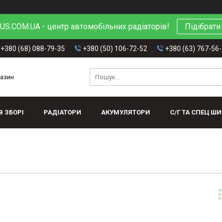
S.COM.UA - центр автомобільних радіаторів!
Підібрати
+380 (68) 088-79-35
+380 (50) 106-72-52
+380 (63) 767-56
газин
В ЗБОРІ
РАДІАТОРИ
АКУМУЛЯТОРИ
С/Г ТА СПЕЦ Ш