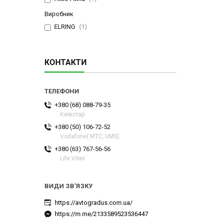
Виробник
ELRING
1
КОНТАКТИ
+380 (68) 088-79-35
Київстар
+380 (50) 106-72-52
Vodafone( МТС, UMS)
+380 (63) 767-56-56
Life Viber
https://avtogradus.com.ua/
https://m.me/2133589523536447