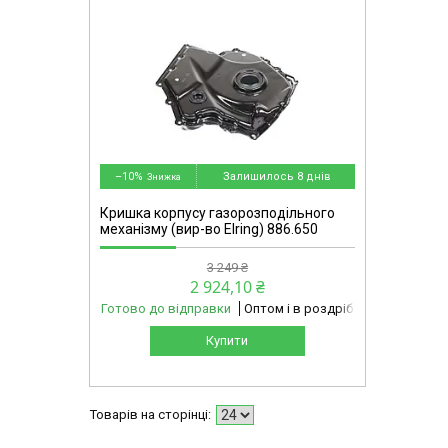
omg
–10%
Залишилось 8 днів
Кришка корпусу газорозподільного
механізму (вир-во Elring) 886.650
3 249 ₴
2 924,10 ₴
Готово до відправки
Оптом і в роздріб
Купити