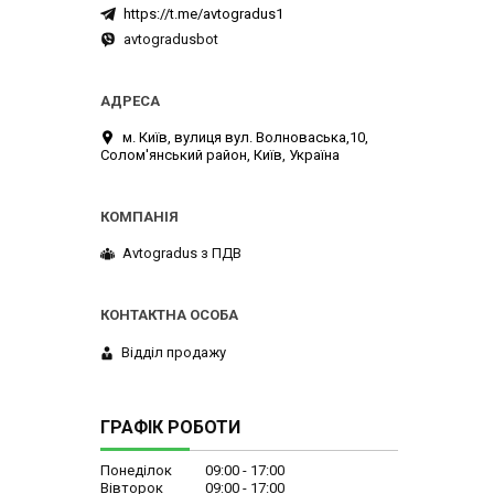
https://t.me/avtogradus1
avtogradusbot
м. Київ, вулиця вул. Волноваська,10,
Солом'янський район, Київ, Україна
Avtogradus з ПДВ
Відділ продажу
ГРАФІК РОБОТИ
Понеділок
09:00
17:00
Вівторок
09:00
17:00