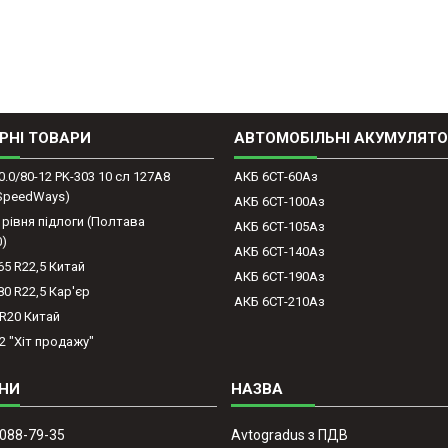
РНІ ТОВАРИ
АВТОМОБІЛЬНІ АКУМУЛЯТ
0.0/80-12 PK-303 10 сл 127A8
АКБ 6СТ-60Аз
(SpeedWays)
АКБ 6СТ-100Аз
 рівня підлоги (Полтава
АКБ 6СТ-105Аз
0)
АКБ 6СТ-140Аз
65 R22,5 Китай
АКБ 6СТ-190Аз
80 R22,5 Кар'єр
АКБ 6СТ-210Аз
-R20 Китай
2 "Хіт продажу"
 088-79-35
Avtogradus з ПДВ