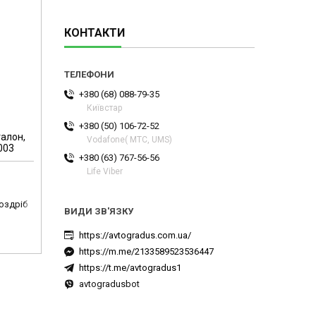
КОНТАКТИ
+380 (68) 088-79-35
Київстар
+380 (50) 106-72-52
талон,
Vodafone( МТС, UMS)
003
+380 (63) 767-56-56
Life Viber
роздріб
https://avtogradus.com.ua/
https://m.me/2133589523536447
https://t.me/avtogradus1
avtogradusbot