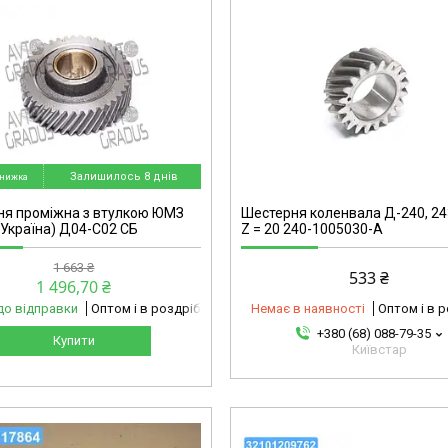
2310995588-omg
Залишилось 8 днів
ня проміжна з втулкою ЮМЗ
Шестерня коленвала Д-240, 24
 Україна) Д04-С02 СБ
Z = 20 240-1005030-А
1 663 ₴
533 ₴
1 496,70 ₴
до відправки
Оптом і в роздріб
Немає в наявності
Оптом і в 
+380 (68) 088-79-35
Купити
Київстар