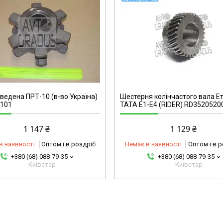
32101209762-omg
 ведена ПРТ-10 (в-во Україна)
Шестерня колінчастого вала Е
.101
ТАТА Е1-Е4 (RIDER) RD3520520
1 147 ₴
1 129 ₴
в наявності
Оптом і в роздріб
Немає в наявності
Оптом і в 
+380 (68) 088-79-35
+380 (68) 088-79-35
Київстар
Київстар