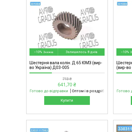
301069-omg
–10%
Залишилось 8 днів
–10%
Шестерня вала колін. Д 65 ЮМЗ (вир-
Шестер
во Україна) Д03-005
(вир-во
713 ₴
641,70 ₴
Готово до відправки
Оптом і в роздріб
Готово 
Купити