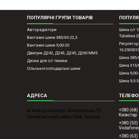
ПОПУЛЯРНІ ГРУПИ ТОВАРІВ
ПОПУЛЯ
Авторадіатори
Шина с/г 1
Tubeless 
Вантажні шини 385/65-22,5
Регулятор
Вантажні шини 9,00-20
16.293501
Двигуни Д242, Д243, Д245, Д260 ММЗ
Шина 385/
Диски для с/г техніки
Шина 315/
Сільськогосподарські шини
Шина 9,00
Шина 9,5-3
+380 (68)
м. Київ, вулиця вул. Волноваська,10,
Київстар
Солом'янський район, Київ, Україна
+380 (50)
Vodafone
+380 (63)