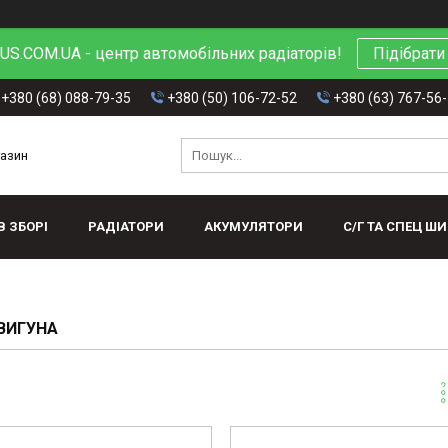
S.COM.UA - центр автомобільних радіаторів!
Підібрати
+380 (68) 088-79-35
+380 (50) 106-72-52
+380 (63) 767-56
газин
В ЗБОРІ
РАДІАТОРИ
АКУМУЛЯТОРИ
С/Г ТА СПЕЦ Ш
ВИГУНА