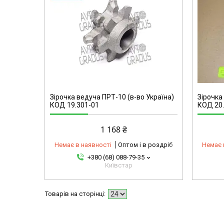
omg
33031117864-omg
Зірочка ведуча ПРТ-10 (в-во Україна)
Зірочка
КОД 19.301-01
КОД 20
1 168 ₴
Немає в наявності
Оптом і в роздріб
Немає 
+380 (68) 088-79-35
Київстар