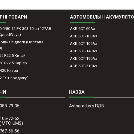
РНІ ТОВАРИ
АВТОМОБІЛЬНІ АКУМУЛЯТ
0.0/80-12 PK-303 10 сл 127A8
АКБ 6СТ-60Аз
(SpeedWays)
АКБ 6СТ-100Аз
 рівня підлоги (Полтава
АКБ 6СТ-105Аз
0)
АКБ 6СТ-140Аз
65 R22,5 Китай
АКБ 6СТ-190Аз
80 R22,5 Кар'єр
АКБ 6СТ-210Аз
-R20 Китай
2 "Хіт продажу"
 088-79-35
Avtogradus з ПДВ
 106-72-52
( МТС, UMS)
 767-56-56