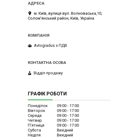
м. Київ, вулиця вул. Волноваська,10,
Солом'янський район, Київ, Україна
Avtogradus з ПДВ
Відділ продажу
ГРАФІК РОБОТИ
Понеділок
09:00
17:00
Вівторок
09:00
17:00
Середа
09:00
17:00
Четвер
09:00
17:00
Пʼятниця
09:00
17:00
Субота
Вихідний
Неділя
Вихідний