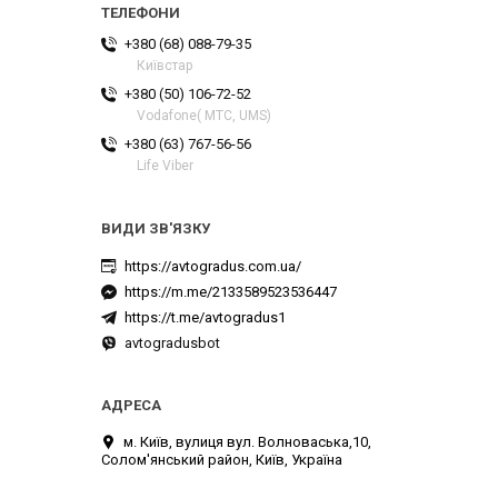
+380 (68) 088-79-35
Київстар
+380 (50) 106-72-52
Vodafone( МТС, UMS)
+380 (63) 767-56-56
Life Viber
https://avtogradus.com.ua/
https://m.me/2133589523536447
https://t.me/avtogradus1
avtogradusbot
м. Київ, вулиця вул. Волноваська,10,
Солом'янський район, Київ, Україна