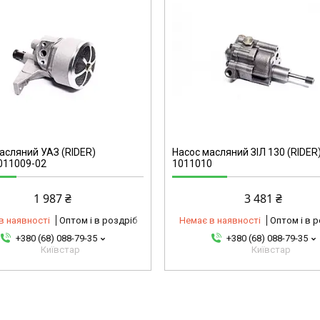
10101192100-omg
асляний УАЗ (RIDER)
Насос масляний ЗІЛ 130 (RIDER)
011009-02
1011010
1 987 ₴
3 481 ₴
в наявності
Оптом і в роздріб
Немає в наявності
Оптом і в 
+380 (68) 088-79-35
+380 (68) 088-79-35
Київстар
Київстар