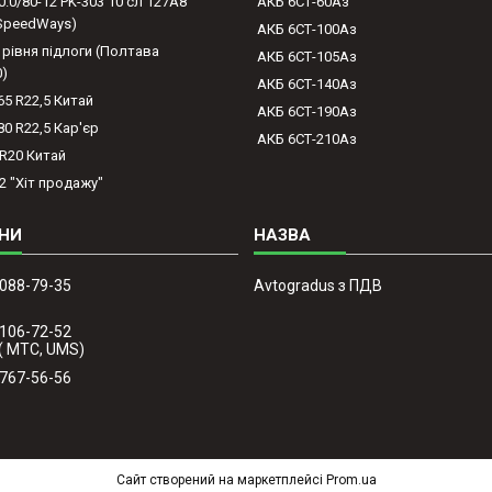
0.0/80-12 PK-303 10 сл 127A8
АКБ 6СТ-60Аз
(SpeedWays)
АКБ 6СТ-100Аз
 рівня підлоги (Полтава
АКБ 6СТ-105Аз
0)
АКБ 6СТ-140Аз
65 R22,5 Китай
АКБ 6СТ-190Аз
80 R22,5 Кар'єр
АКБ 6СТ-210Аз
-R20 Китай
2 "Хіт продажу"
 088-79-35
Avtogradus з ПДВ
 106-72-52
( МТС, UMS)
 767-56-56
Сайт створений на маркетплейсі
Prom.ua