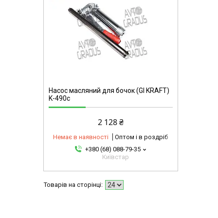
omg
Насос масляний для бочок (GI KRAFT)
K-490c
2 128 ₴
Немає в наявності
Оптом і в роздріб
+380 (68) 088-79-35
Київстар