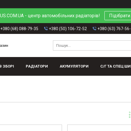
S.COM.UA - центр автомобільних радіаторів!
Підібрати
+380 (68) 088-79-35
+380 (50) 106-72-52
+380 (63) 767-56
газин
В ЗБОРІ
РАДІАТОРИ
АКУМУЛЯТОРИ
С/Г ТА СПЕЦ Ш