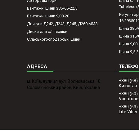
Авторадіатори
Шина с/г 1
Tubeless 
Вантажні шини 385/65-22,5
Регулятор
Вантажні шини 9,00-20
16.293501
Двигуни Д242, Д243, Д245, Д260 ММЗ
Шина 385/
Диски для с/г техніки
Шина 315/
Сільськогосподарські шини
Шина 9,00
Шина 9,5-3
+380 (68)
м. Київ, вулиця вул. Волноваська,10,
Київстар
Солом'янський район, Київ, Україна
+380 (50)
Vodafone
+380 (63)
Life Viber