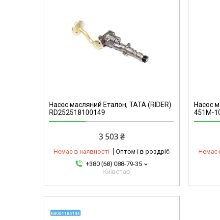
omg
12101192097-omg
Насос масляний Еталон, ТАТА (RIDER)
Насос м
RD252518100149
451М-1
3 503 ₴
Немає в наявності
Оптом і в роздріб
Немає 
+380 (68) 088-79-35
Київстар