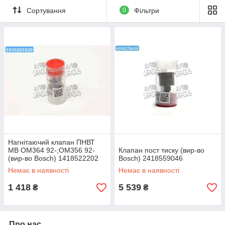
Сортування
0
Фільтри
Нагнітаючий клапан ПНВТ
MB OM364 92-;OM356 92-
Клапан пост тиску (вир-во
(вир-во Bosch) 1418522202
Bosch) 2418559046
Немає в наявності
Немає в наявності
1 418
5 539
₴
₴
Про нас