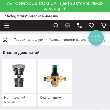
AVTOGRADUS.COM.UA - центр автомобільних
радіаторів!
"Avtogradus" інтернет-магазин
КНОПКА
Товари та послуги
Автозапчастини загальна
Двигун,
ЗВ'ЯЗКУ
Клапан дизельний
Нагнітальний
Клапан тиску
клапан